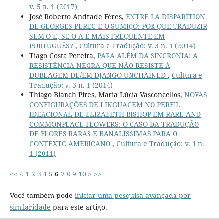
v. 5 n. 1 (2017)
José Roberto Andrade Féres,
ENTRE LA DISPARITION
DE GEORGES PEREC E O SUMIÇO: POR QUE TRADUZIR
SEM O E, SE O A É MAIS FREQUENTE EM
PORTUGUÊS?
,
Cultura e Tradução: v. 3 n. 1 (2014)
Tiago Costa Pereira,
PARA ALÉM DA SINCRONIA: A
RESISTÊNCIA NEGRA QUE NÃO RESISTE À
DUBLAGEM DE/EM DJANGO UNCHAINED
,
Cultura e
Tradução: v. 3 n. 1 (2014)
Thiago Blanch Pires, Maria Lúcia Vasconcellos,
NOVAS
CONFIGURAÇÕES DE LINGUAGEM NO PERFIL
IDEACIONAL DE ELIZABETH BISHOP EM RARE AND
COMMONPLACE FLOWERS: O CASO DA TRADUÇÃO
DE FLORES RARAS E BANALÍSSIMAS PARA O
CONTEXTO AMERICANO
,
Cultura e Tradução: v. 1 n.
1 (2011)
<<
<
1
2
3
4
5
6
7
8
9
10
>
>>
Você também pode
iniciar uma pesquisa avançada por
similaridade
para este artigo.