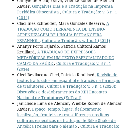
Camyle de Araújo Silva, Wiebke Robën de Alencar
Xavier,
Gonçalves Dias e a Tradução na Imprensa
Periódica Oitocentista
,
Cultura e Tradução: v. 3 n. 1
(2014)
Claci Inês Schneider, Mara Gonzalez Bezerra,
A
TRADUÇÃO COMO FERRAMENTA DE ENSINO-
APRENDIZAGEM DE LINGUA ESTRANGEIRA
ESPANHOL
,
Cultura e Tradução: v. 1 n. 1 (2011)
Ananyr Porto Fajardo, Patrícia Chittoni Ramos
Reuillard,
A TRADUÇÃO DE EXPRESSÕES
METAFÓRICAS EM UM TEXTO ESPECIALIZADO DO
CAMPO DA SAÚDE
,
Cultura e Tradução: v. 3 n. 1
(2014)
Cleci Bevilacqua Cleci, Patrícia Reuillard,
Revisão de
textos traduzidos em espanhol e francês na formação
de tradutores
,
Cultura e Tradução: v. 6 n. 1 (2020):
Discussões e desdobramentos do XIII Encontro
Nacional de Tradutores (EnTrad)
Janicleide Lima de Alencar, Wiebke Röben de Alencar
Xavier,
Espaço, tempo, lugar, deslocamento,
localização, fronteira e transdiferença nos itens
culturais específicos na tradução de Rilke Shake de
Angélica Freitas para o alemão
,
Cultura e Tradução: