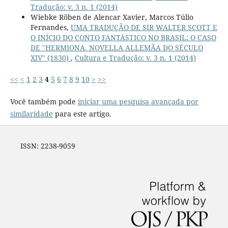
Tradução: v. 3 n. 1 (2014)
Wiebke Röben de Alencar Xavier, Marcos Túlio
Fernandes,
UMA TRADUÇÃO DE SIR WALTER SCOTT E
O INÍCIO DO CONTO FANTÁSTICO NO BRASIL: O CASO
DE "HERMIONA. NOVELLA ALLEMÃA DO SÉCULO
XIV" (1830)
,
Cultura e Tradução: v. 3 n. 1 (2014)
<<
<
1
2
3
4
5
6
7
8
9
10
>
>>
Você também pode
iniciar uma pesquisa avançada por
similaridade
para este artigo.
ISSN: 2238-9059