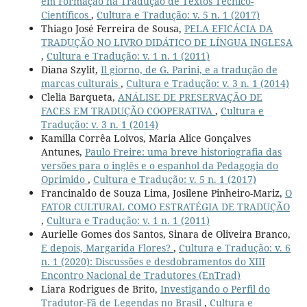
em Formação na Tradução de Textos Técnico-
Científicos
,
Cultura e Tradução: v. 5 n. 1 (2017)
Thiago José Ferreira de Sousa,
PELA EFICÁCIA DA
TRADUÇÃO NO LIVRO DIDÁTICO DE LÍNGUA INGLESA
,
Cultura e Tradução: v. 1 n. 1 (2011)
Diana Szylit,
Il giorno, de G. Parini, e a tradução de
marcas culturais
,
Cultura e Tradução: v. 3 n. 1 (2014)
Clelia Barqueta,
ANÁLISE DE PRESERVAÇÃO DE
FACES EM TRADUÇÃO COOPERATIVA
,
Cultura e
Tradução: v. 3 n. 1 (2014)
Kamilla Corrêa Loivos, Maria Alice Gonçalves
Antunes,
Paulo Freire: uma breve historiografia das
versões para o inglês e o espanhol da Pedagogia do
Oprimido
,
Cultura e Tradução: v. 5 n. 1 (2017)
Francinaldo de Souza Lima, Josilene Pinheiro-Mariz,
O
FATOR CULTURAL COMO ESTRATÉGIA DE TRADUÇÃO
,
Cultura e Tradução: v. 1 n. 1 (2011)
Aurielle Gomes dos Santos, Sinara de Oliveira Branco,
E depois, Margarida Flores?
,
Cultura e Tradução: v. 6
n. 1 (2020): Discussões e desdobramentos do XIII
Encontro Nacional de Tradutores (EnTrad)
Liara Rodrigues de Brito,
Investigando o Perfil do
Tradutor-Fã de Legendas no Brasil
,
Cultura e