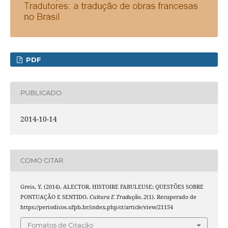
PDF
PUBLICADO
2014-10-14
COMO CITAR
Greis, Y. (2014). ALECTOR, HISTOIRE FABULEUSE: QUESTÕES SOBRE
PONTUAÇÃO E SENTIDO.
Cultura E Tradução
,
2
(1). Recuperado de
https://periodicos.ufpb.br/index.php/ct/article/view/21154
Fomatos de Citação