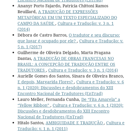
Ananyr Porto Fajardo, Patrícia Chittoni Ramos
Reuillard,
A TRADUÇÃO DE EXPRESSÕES
METAFÓRICAS EM UM TEXTO ESPECIALIZADO DO
CAMPO DA SAÚDE
,
Cultura e Tradução: v. 3 n. 1
(2014)
Débora de Castro Barros,
O tradutor e seu discurso:
que lugar é ocupado por ele?
,
Cultura e Tradução: v.
5 n. 1 (2017)
Guilherme de Oliveira Delgado, Marta Pragana
Dantas,
A TRADUÇÃO DE OBRAS FRANCESAS NO
BRASIL: A CONCEPÇÃO DE TRADUÇÃO ENTRE OS
TRADUTORES
,
Cultura e Tradução: v. 3 n. 1 (2014)
Aurielle Gomes dos Santos, Sinara de Oliveira Branco,
E depois, Margarida Flores?
,
Cultura e Tradução: v. 6
n. 1 (2020): Discussões e desdobramentos do XIII
Encontro Nacional de Tradutores (EnTrad)
Lauro Meller, Fernanda Cunha,
De “Fita Amarela” a
“Yellow Ribbon”
,
Cultura e Tradução: v. 6 n. 1 (2020):
Discussões e desdobramentos do XIII Encontro
Nacional de Tradutores (EnTrad)
Hitalo Santos,
AMBIGUIDADE E TRADUÇÃO
,
Cultura e
Tradução: v. 1 n. 1 (2011)