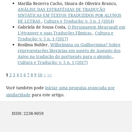
Marilia Bezerra Cacho, Sinara de Oliveira Branco,
ANÁLISE DAS ESTRATÉGIAS DE TRADUÇÃO
SINTÁTICAS EM TEXTOS TRADUZIDOS POR ALUNOS
DE LETRAS
,
Cultura e Tradução: v. 3 n. 1 (2014)
Gabriela de Sousa Costa,
O Personagem Meursault em
L’étranger e suas Traduções Fílmicas
,
Cultura e
Tradução: v. 5 n. 1 (2017)
Rosilma Buhler,
Wilhelmina ou Guilhermina? Sobre
representações literárias em soneto de Augusto dos
Anjos na tradução do português para o alemão
,
Cultura e Tradução: v. 5 n. 1 (2017)
1
2
3
4
5
6
7
8
9
10
>
>>
Você também pode
iniciar uma pesquisa avançada por
similaridade
para este artigo.
ISSN: 2238-9059