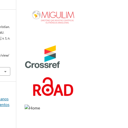
istian.
NU.
.]
, v. 1, n.
e/view/
manos
entos