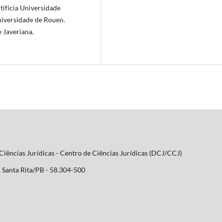
tifícia Universidade
niversidade de Rouen.
 Javeriana.
iências Jurídicas - Centro de Ciências Jurídicas (DCJ/CCJ)
 Santa Rita/PB - 58.304-500