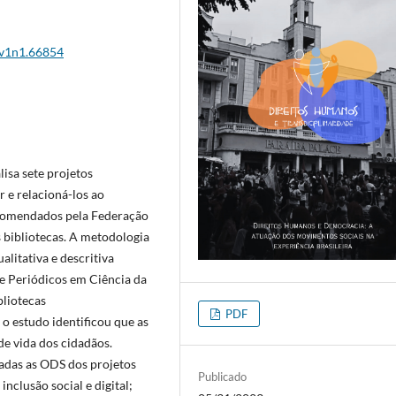
3v1n1.66854
lisa sete projetos
r e relacioná-los ao
ecomendados pela Federação
s bibliotecas. A metodologia
alitativa e descritiva
de Periódicos em Ciência da
liotecas
PDF
 o estudo identificou que as
de vida dos cidadãos.
nadas as ODS dos projetos
Publicado
inclusão social e digital;