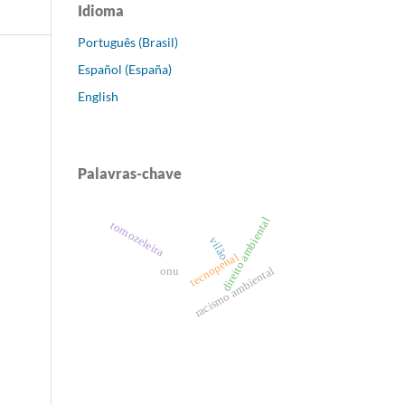
Idioma
Português (Brasil)
Español (España)
English
Palavras-chave
direito ambiental
tornozeleira
vilão
tecnopenal
racismo ambiental
onu