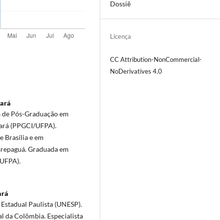
Dossiê
Licença
CC Attribution-NonCommercial-
NoDerivatives 4.0
Pará
a de Pós-Graduação em
Pará (PPGCI/UFPA).
e Brasília e em
carepaguá. Graduada em
(UFPA).
ará
Estadual Paulista (UNESP).
 da Colômbia. Especialista