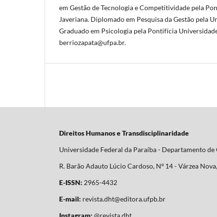
em Gestão de Tecnologia e Competitividade pela Pon
Javeriana. Diplomado em Pesquisa da Gestão pela U
Graduado em Psicologia pela Pontifícia Universidade
berriozapata@ufpa.br.
Direitos Humanos e Transdisciplinaridade
Universidade Federal da Paraíba - Departamento de C
R. Barão Adauto Lúcio Cardoso, Nº 14 - Várzea Nova,
E-ISSN:
2965-4432
E-mail:
revista.dht@editora.ufpb.br
Instagram:
@revista.dht