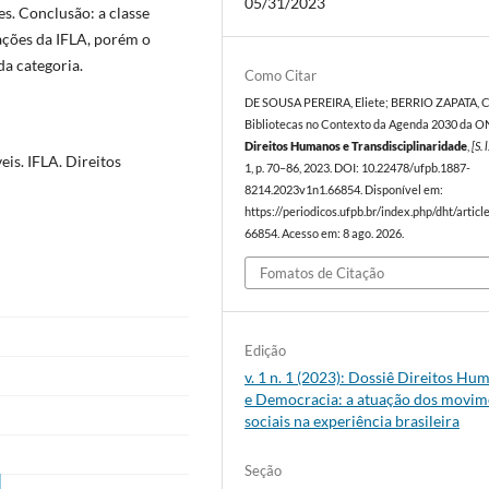
05/31/2023
zes. Conclusão: a classe
ações da IFLA, porém o
a categoria.
Como Citar
DE SOUSA PEREIRA, Eliete; BERRIO ZAPATA, Cr
Bibliotecas no Contexto da Agenda 2030 da O
Direitos Humanos e Transdisciplinaridade
,
[S. l
is. IFLA. Direitos
1, p. 70–86, 2023. DOI: 10.22478/ufpb.1887-
8214.2023v1n1.66854. Disponível em:
https://periodicos.ufpb.br/index.php/dht/articl
66854. Acesso em: 8 ago. 2026.
Fomatos de Citação
Edição
v. 1 n. 1 (2023): Dossiê Direitos Hu
e Democracia: a atuação dos movim
sociais na experiência brasileira
Seção