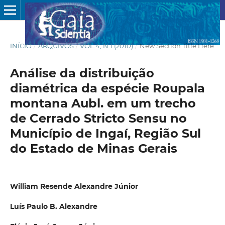
INÍCIO
/
ARQUIVOS
/
VOL.4, N.1 (2010)
/
New Section Title Here
Análise da distribuição
diamétrica da espécie Roupala
montana Aubl. em um trecho
de Cerrado Stricto Sensu no
Município de Ingaí, Região Sul
do Estado de Minas Gerais
William Resende Alexandre Júnior
Luís Paulo B. Alexandre