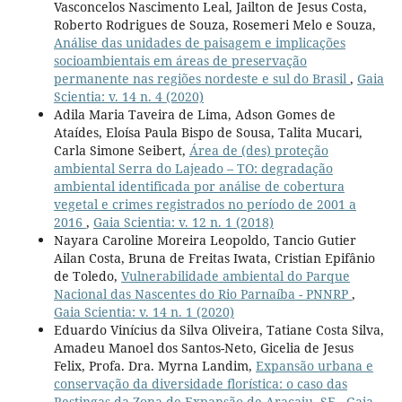
Vasconcelos Nascimento Leal, Jailton de Jesus Costa,
Roberto Rodrigues de Souza, Rosemeri Melo e Souza,
Análise das unidades de paisagem e implicações
socioambientais em áreas de preservação
permanente nas regiões nordeste e sul do Brasil
,
Gaia
Scientia: v. 14 n. 4 (2020)
Adila Maria Taveira de Lima, Adson Gomes de
Ataídes, Eloísa Paula Bispo de Sousa, Talita Mucari,
Carla Simone Seibert,
Área de (des) proteção
ambiental Serra do Lajeado – TO: degradação
ambiental identificada por análise de cobertura
vegetal e crimes registrados no período de 2001 a
2016
,
Gaia Scientia: v. 12 n. 1 (2018)
Nayara Caroline Moreira Leopoldo, Tancio Gutier
Ailan Costa, Bruna de Freitas Iwata, Cristian Epifânio
de Toledo,
Vulnerabilidade ambiental do Parque
Nacional das Nascentes do Rio Parnaíba - PNNRP
,
Gaia Scientia: v. 14 n. 1 (2020)
Eduardo Vinícius da Silva Oliveira, Tatiane Costa Silva,
Amadeu Manoel dos Santos-Neto, Gicelia de Jesus
Felix, Profa. Dra. Myrna Landim,
Expansão urbana e
conservação da diversidade florística: o caso das
Restingas da Zona de Expansão de Aracaju, SE
,
Gaia