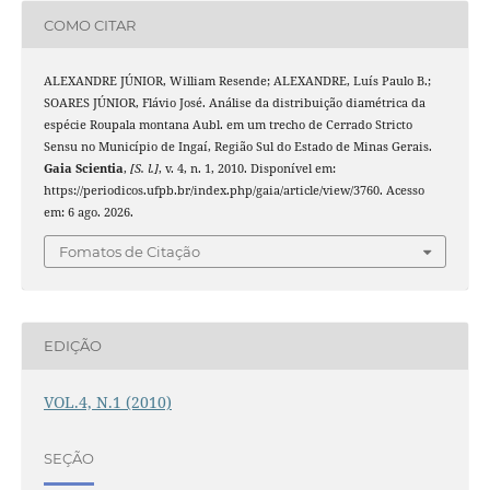
COMO CITAR
ALEXANDRE JÚNIOR, William Resende; ALEXANDRE, Luís Paulo B.;
SOARES JÚNIOR, Flávio José. Análise da distribuição diamétrica da
espécie Roupala montana Aubl. em um trecho de Cerrado Stricto
Sensu no Município de Ingaí, Região Sul do Estado de Minas Gerais.
Gaia Scientia
,
[S. l.]
, v. 4, n. 1, 2010. Disponível em:
https://periodicos.ufpb.br/index.php/gaia/article/view/3760. Acesso
em: 6 ago. 2026.
Fomatos de Citação
EDIÇÃO
VOL.4, N.1 (2010)
SEÇÃO