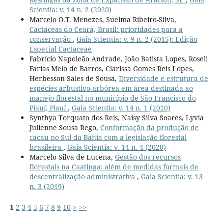
Scientia: v. 14 n. 2 (2020)
Marcelo O.T. Menezes, Suelma Ribeiro-Silva,
Cactáceas do Ceará, Brasil: prioridades para a
conservação
,
Gaia Scientia: v. 9 n. 2 (2015): Edição
Especial Cactaceae
Fabrício Napoleão Andrade, João Batista Lopes, Roseli
Farias Melo de Barros, Clarissa Gomes Reis Lopes,
Herbesson Sales de Sousa,
Diversidade e estrutura de
espécies arbustivo-arbórea em área destinada ao
manejo florestal no município de São Francisco do
Piauí, Piauí
,
Gaia Scientia: v. 14 n. 1 (2020)
Synthya Torquato dos Reis, Naisy Silva Soares, Lyvia
Julienne Sousa Rego,
Conformação da produção de
cacau no Sul da Bahia com a legislação florestal
brasileira
,
Gaia Scientia: v. 14 n. 4 (2020)
Marcelo Silva de Lucena,
Gestão dos recursos
florestais na Caatinga: além de medidas formais de
descentralização administrativa
,
Gaia Scientia: v. 13
n. 3 (2019)
1
2
3
4
5
6
7
8
9
10
>
>>