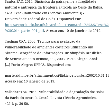
Santos PAC. 2014. Dinâmica da paisagem e a fragilidade
natural e antrópica da fronteira agrícola no Oeste da Bahia.
145f. Tese (Doutorado em Ciências Ambientais) -
Universidade Federal de Goiás. Disponível em:
https://repositorio.bc.ufg.br/tede/bitstream/tede/3853/5/T
%202014_parte_001.pdf
. Acesso em: 10 de janeiro de 2019.
Tagliani CRA. 2003. Técnica para avaliação da
vulnerabilidade de ambientes costeiros utilizando um
Sistema Geográfico de Informações. In: Simpósio Brasileiro
de Senroriamento Remoto, 11., 2003, Porto Alegre. Anais
[...] Porto Alegre: UFRGS. Disponível em:
marte.sid.inpe.br/attachment.cgi/ltid.inpe.br/sbsr/2002/10.31.13
Acesso em: 10 janeiro de 2019.
Valladares SG. 2011. Vulnerabilidade à degradação dos solos
da Bacia do Acaraú, Ceará. Revista Ciência Agronômica,
42(1): p. 39-50.