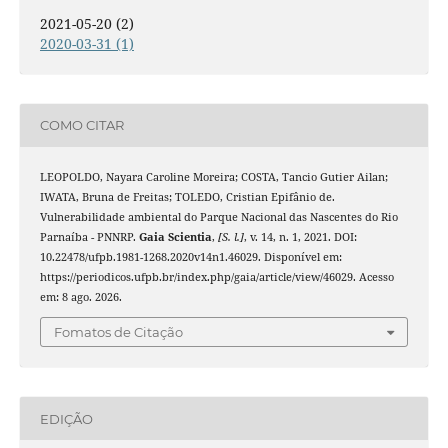
2021-05-20 (2)
2020-03-31 (1)
COMO CITAR
LEOPOLDO, Nayara Caroline Moreira; COSTA, Tancio Gutier Ailan;
IWATA, Bruna de Freitas; TOLEDO, Cristian Epifânio de.
Vulnerabilidade ambiental do Parque Nacional das Nascentes do Rio
Parnaíba - PNNRP.
Gaia Scientia
,
[S. l.]
, v. 14, n. 1, 2021. DOI:
10.22478/ufpb.1981-1268.2020v14n1.46029. Disponível em:
https://periodicos.ufpb.br/index.php/gaia/article/view/46029. Acesso
em: 8 ago. 2026.
Fomatos de Citação
EDIÇÃO