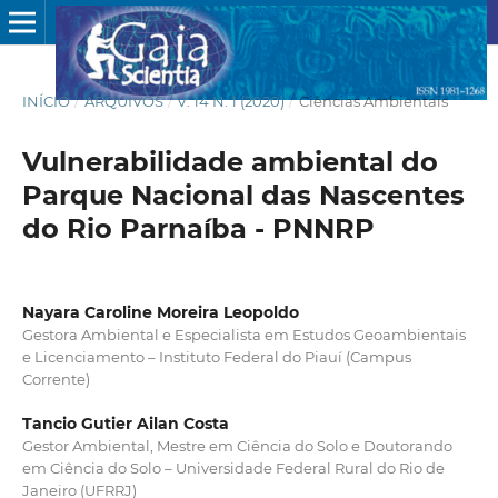
INÍCIO
/
ARQUIVOS
/
V. 14 N. 1 (2020)
/
Ciências Ambientais
Vulnerabilidade ambiental do
Parque Nacional das Nascentes
do Rio Parnaíba - PNNRP
Nayara Caroline Moreira Leopoldo
Gestora Ambiental e Especialista em Estudos Geoambientais
e Licenciamento – Instituto Federal do Piauí (Campus
Corrente)
Tancio Gutier Ailan Costa
Gestor Ambiental, Mestre em Ciência do Solo e Doutorando
em Ciência do Solo – Universidade Federal Rural do Rio de
Janeiro (UFRRJ)