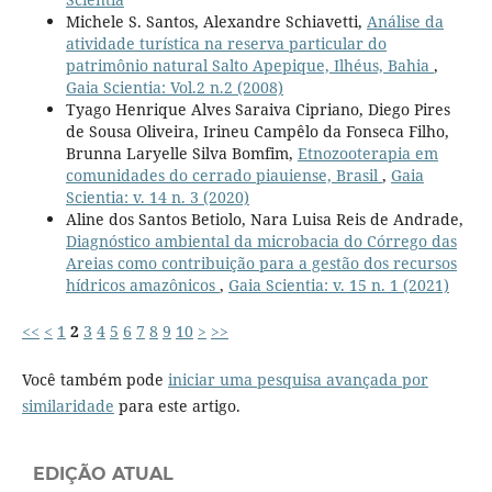
Michele S. Santos, Alexandre Schiavetti,
Análise da
atividade turística na reserva particular do
patrimônio natural Salto Apepique, Ilhéus, Bahia
,
Gaia Scientia: Vol.2 n.2 (2008)
Tyago Henrique Alves Saraiva Cipriano, Diego Pires
de Sousa Oliveira, Irineu Campêlo da Fonseca Filho,
Brunna Laryelle Silva Bomfim,
Etnozooterapia em
comunidades do cerrado piauiense, Brasil
,
Gaia
Scientia: v. 14 n. 3 (2020)
Aline dos Santos Betiolo, Nara Luisa Reis de Andrade,
Diagnóstico ambiental da microbacia do Córrego das
Areias como contribuição para a gestão dos recursos
hídricos amazônicos
,
Gaia Scientia: v. 15 n. 1 (2021)
<<
<
1
2
3
4
5
6
7
8
9
10
>
>>
Você também pode
iniciar uma pesquisa avançada por
similaridade
para este artigo.
EDIÇÃO ATUAL