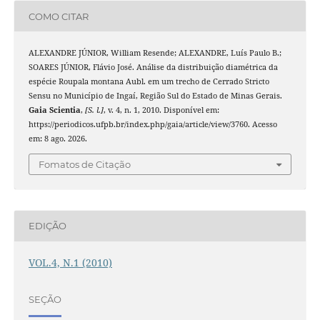
COMO CITAR
ALEXANDRE JÚNIOR, William Resende; ALEXANDRE, Luís Paulo B.;
SOARES JÚNIOR, Flávio José. Análise da distribuição diamétrica da
espécie Roupala montana Aubl. em um trecho de Cerrado Stricto
Sensu no Município de Ingaí, Região Sul do Estado de Minas Gerais.
Gaia Scientia
,
[S. l.]
, v. 4, n. 1, 2010. Disponível em:
https://periodicos.ufpb.br/index.php/gaia/article/view/3760. Acesso
em: 8 ago. 2026.
Fomatos de Citação
EDIÇÃO
VOL.4, N.1 (2010)
SEÇÃO