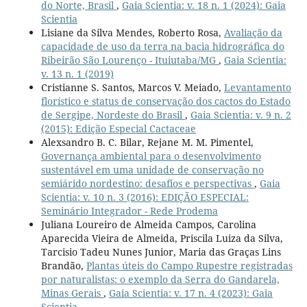
do Norte, Brasil
,
Gaia Scientia: v. 18 n. 1 (2024): Gaia
Scientia
Lisiane da Silva Mendes, Roberto Rosa,
Avaliação da
capacidade de uso da terra na bacia hidrográfica do
Ribeirão São Lourenço - Ituiutaba/MG
,
Gaia Scientia:
v. 13 n. 1 (2019)
Cristianne S. Santos, Marcos V. Meiado,
Levantamento
florístico e status de conservação dos cactos do Estado
de Sergipe, Nordeste do Brasil
,
Gaia Scientia: v. 9 n. 2
(2015): Edição Especial Cactaceae
Alexsandro B. C. Bilar, Rejane M. M. Pimentel,
Governança ambiental para o desenvolvimento
sustentável em uma unidade de conservação no
semiárido nordestino: desafios e perspectivas
,
Gaia
Scientia: v. 10 n. 3 (2016): EDIÇÃO ESPECIAL:
Seminário Integrador - Rede Prodema
Juliana Loureiro de Almeida Campos, Carolina
Aparecida Vieira de Almeida, Priscila Luiza da Silva,
Tarcisio Tadeu Nunes Junior, Maria das Graças Lins
Brandão,
Plantas úteis do Campo Rupestre registradas
por naturalistas: o exemplo da Serra do Gandarela,
Minas Gerais
,
Gaia Scientia: v. 17 n. 4 (2023): Gaia
Scientia