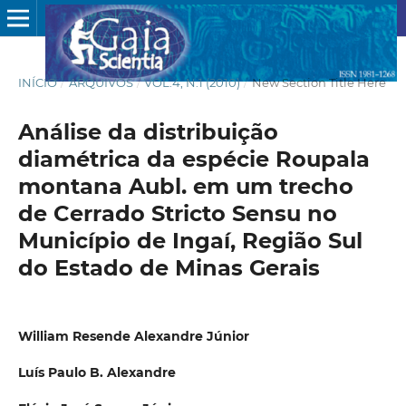
INÍCIO
/
ARQUIVOS
/
VOL.4, N.1 (2010)
/
New Section Title Here
Análise da distribuição
diamétrica da espécie Roupala
montana Aubl. em um trecho
de Cerrado Stricto Sensu no
Município de Ingaí, Região Sul
do Estado de Minas Gerais
William Resende Alexandre Júnior
Luís Paulo B. Alexandre