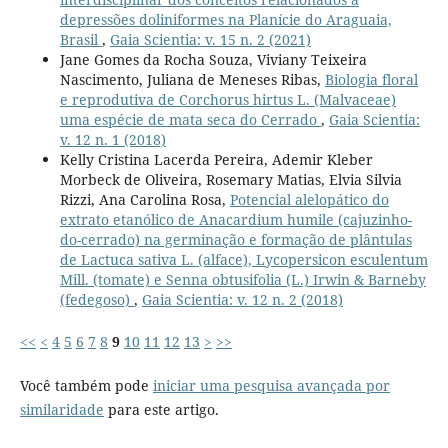
depressões doliniformes na Planície do Araguaia,
Brasil
,
Gaia Scientia: v. 15 n. 2 (2021)
Jane Gomes da Rocha Souza, Viviany Teixeira
Nascimento, Juliana de Meneses Ribas,
Biologia floral
e reprodutiva de Corchorus hirtus L. (Malvaceae)
uma espécie de mata seca do Cerrado
,
Gaia Scientia:
v. 12 n. 1 (2018)
Kelly Cristina Lacerda Pereira, Ademir Kleber
Morbeck de Oliveira, Rosemary Matias, Elvia Silvia
Rizzi, Ana Carolina Rosa,
Potencial alelopático do
extrato etanólico de Anacardium humile (cajuzinho-
do-cerrado) na germinação e formação de plântulas
de Lactuca sativa L. (alface), Lycopersicon esculentum
Mill. (tomate) e Senna obtusifolia (L.) Irwin & Barneby
(fedegoso)
,
Gaia Scientia: v. 12 n. 2 (2018)
<<
<
4
5
6
7
8
9
10
11
12
13
>
>>
Você também pode
iniciar uma pesquisa avançada por
similaridade
para este artigo.