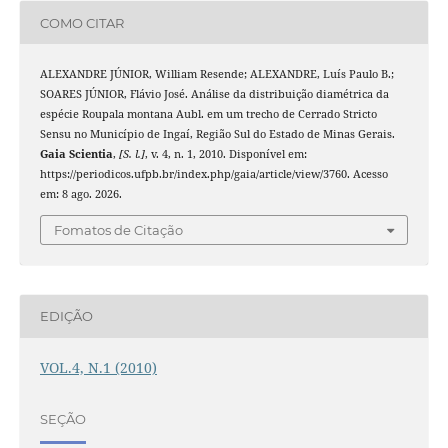
COMO CITAR
ALEXANDRE JÚNIOR, William Resende; ALEXANDRE, Luís Paulo B.;
SOARES JÚNIOR, Flávio José. Análise da distribuição diamétrica da
espécie Roupala montana Aubl. em um trecho de Cerrado Stricto
Sensu no Município de Ingaí, Região Sul do Estado de Minas Gerais.
Gaia Scientia
,
[S. l.]
, v. 4, n. 1, 2010. Disponível em:
https://periodicos.ufpb.br/index.php/gaia/article/view/3760. Acesso
em: 8 ago. 2026.
Fomatos de Citação
EDIÇÃO
VOL.4, N.1 (2010)
SEÇÃO