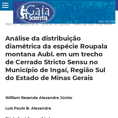
INÍCIO
/
ARQUIVOS
/
VOL.4, N.1 (2010)
/
New Section Title Here
Análise da distribuição
diamétrica da espécie Roupala
montana Aubl. em um trecho
de Cerrado Stricto Sensu no
Município de Ingaí, Região Sul
do Estado de Minas Gerais
William Resende Alexandre Júnior
Luís Paulo B. Alexandre