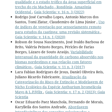
qualidade e o estado trófico da água superficial em
trecho do rio Machado - Rondônia, Amazônia
Ocidental
,
Gaia Scientia: v. 16 n. 3 (2022)
Rodrigo José Carvalho Lopes, Antonio Marcos dos
Santos, Tomi Zlatar, Claudemiro de Lima Júnior ,
Uso
de índices de vegetação por sensoriamento remoto
para estudos da caatinga: uma revisão sistemática
,
Gaia Scientia: v. 14 n. 1 (2020)
Robson de Sousa Nascimento, José Ivaldo Barbosa de
Brito, Valéria Peixoto Borges, Péricles de Farias
Borges, Lázaro de Souto Araújo,
Variabilidade
interanual da quantidade de carbono absorvido nos
biomas nordestinos e sua relação com fatores
climáticos
,
Gaia Scientia: v. 11 n. 3 (2017)
Lara Fabian Rodrigues de Jesus, Daniel Oliveira Reis,
Juliano Ricardo Fabricante,
Atualização da
Categorização do Risco de Extinção e Modelagem de
Nicho Ecológico da Espécie Anthurium bromelicola
Mayo & L.P.Félix
,
Gaia Scientia: v. 17 n. 2 (2023): Gaia
Scientia
Oscar Eduardo Paez Manchola, Fernando de Morais,
Karylleila dos Santos Andrade,
Abordagem
interdisciplinar dos conceitos relacionados a