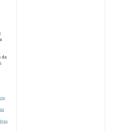
l
a
s da
s
xos
uiz
ivas