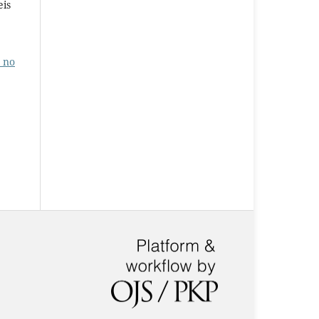
eis
 no