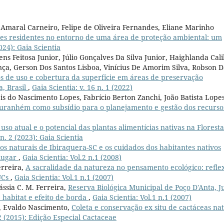
Amaral Carneiro, Felipe de Oliveira Fernandes, Eliane Marinho
es residentes no entorno de uma área de proteção ambiental: um
2024): Gaia Scientia
ns Feitosa Junior, Júlio Gonçalves Da Silva Junior, Haighlanda Cali
ça, Gerson Dos Santos Lisboa, Vinícius De Amorim Silva, Robson D
os de uso e cobertura da superfície em áreas de preservação
a, Brasil
,
Gaia Scientia: v. 16 n. 1 (2022)
eis do Nascimento Lopes, Fabrício Berton Zanchi, João Batista Lope
o Buranhém como subsídio para o planejamento e gestão dos recurso
 uso atual e o potencial das plantas alimentícias nativas na Floresta
 n. 2 (2023): Gaia Scientia
os naturais de Ibiraquera-SC e os cuidados dos habitantes nativos
 lugar
,
Gaia Scientia: Vol.2 n.1 (2008)
erreira,
A sacralidade da natureza no pensamento ecológico: refle
UCs
,
Gaia Scientia: Vol.1 n.1 (2007)
ssia C. M. Ferreira,
Reserva Biológica Municipal de Poço D'Anta, J
 habitat e efeito de borda
,
Gaia Scientia: Vol.1 n.1 (2007)
or, Evaldo Nascimento,
Coleta e conservação ex situ de cactáceas nat
 2 (2015): Edição Especial Cactaceae