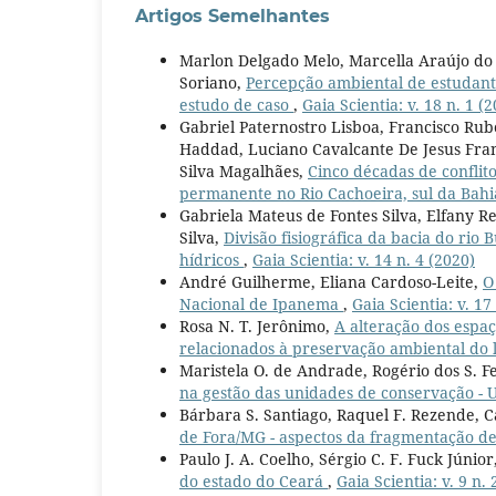
Artigos Semelhantes
Marlon Delgado Melo, Marcella Araújo do 
Soriano,
Percepção ambiental de estudant
estudo de caso
,
Gaia Scientia: v. 18 n. 1 (
Gabriel Paternostro Lisboa, Francisco Rube
Haddad, Luciano Cavalcante De Jesus Fran
Silva Magalhães,
Cinco décadas de conflit
permanente no Rio Cachoeira, sul da Bahi
Gabriela Mateus de Fontes Silva, Elfany R
Silva,
Divisão fisiográfica da bacia do ri
hídricos
,
Gaia Scientia: v. 14 n. 4 (2020)
André Guilherme, Eliana Cardoso-Leite,
O
Nacional de Ipanema
,
Gaia Scientia: v. 17
Rosa N. T. Jerônimo,
A alteração dos espaç
relacionados à preservação ambiental do
Maristela O. de Andrade, Rogério dos S. F
na gestão das unidades de conservação - 
Bárbara S. Santiago, Raquel F. Rezende, Cá
de Fora/MG - aspectos da fragmentação de
Paulo J. A. Coelho, Sérgio C. F. Fuck Júni
do estado do Ceará
,
Gaia Scientia: v. 9 n.