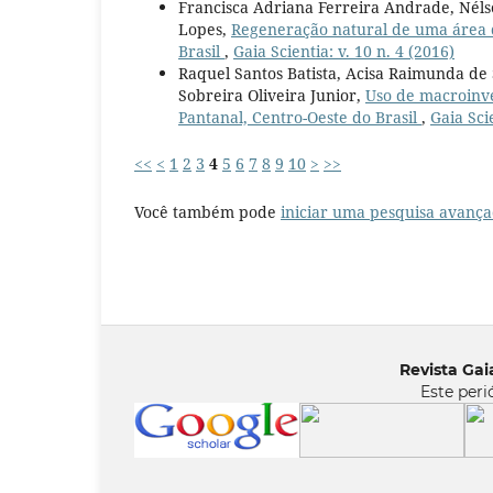
Francisca Adriana Ferreira Andrade, Nél
Lopes,
Regeneração natural de uma área d
Brasil
,
Gaia Scientia: v. 10 n. 4 (2016)
Raquel Santos Batista, Acisa Raimunda de
Sobreira Oliveira Junior,
Uso de macroinve
Pantanal, Centro-Oeste do Brasil
,
Gaia Scie
<<
<
1
2
3
4
5
6
7
8
9
10
>
>>
Você também pode
iniciar uma pesquisa avança
Revista Gaia
Este peri