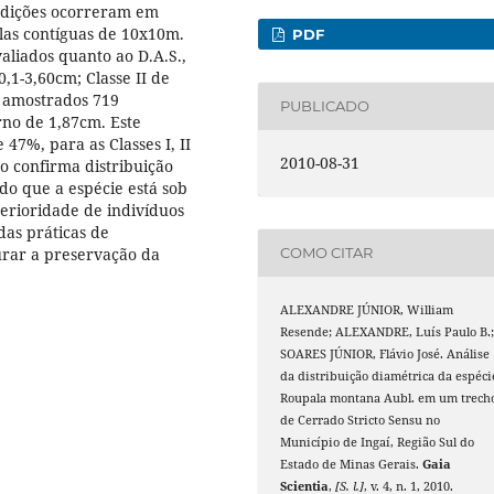
edições ocorreram em
as contíguas de 10x10m.
PDF
aliados quanto ao D.A.S.,
0,1-3,60cm; Classe II de
m amostrados 719
PUBLICADO
no de 1,87cm. Este
47%, para as Classes I, II
2010-08-31
ro confirma distribuição
do que a espécie está sob
erioridade de indivíduos
das práticas de
urar a preservação da
COMO CITAR
ALEXANDRE JÚNIOR, William
Resende; ALEXANDRE, Luís Paulo B.
SOARES JÚNIOR, Flávio José. Análise
da distribuição diamétrica da espéci
Roupala montana Aubl. em um trech
de Cerrado Stricto Sensu no
Município de Ingaí, Região Sul do
Estado de Minas Gerais.
Gaia
Scientia
,
[S. l.]
, v. 4, n. 1, 2010.