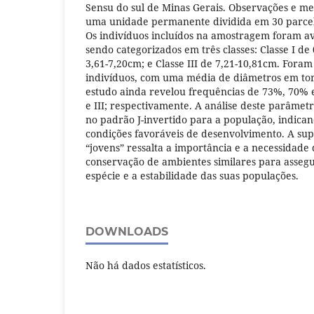
Sensu do sul de Minas Gerais. Observações e m
uma unidade permanente dividida em 30 parcel
Os indivíduos incluídos na amostragem foram av
sendo categorizados em três classes: Classe I de 
3,61-7,20cm; e Classe III de 7,21-10,81cm. Fora
indivíduos, com uma média de diâmetros em tor
estudo ainda revelou frequências de 73%, 70% e 
e III; respectivamente. A análise deste parâmet
no padrão J-invertido para a população, indican
condições favoráveis de desenvolvimento. A sup
“jovens” ressalta a importância e a necessidade 
conservação de ambientes similares para asseg
espécie e a estabilidade das suas populações.
DOWNLOADS
Não há dados estatísticos.