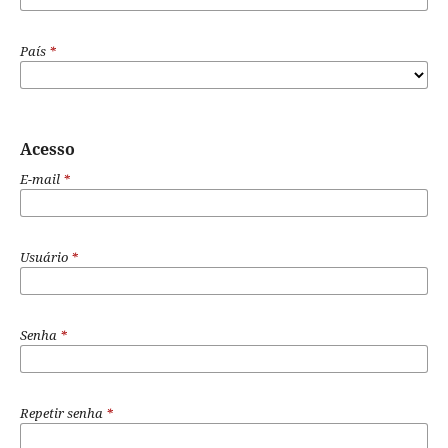
País
*
Acesso
E-mail
*
Usuário
*
Senha
*
Repetir senha
*