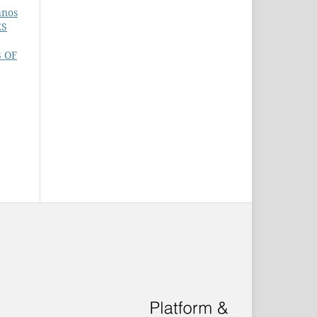
anos
ES
 OF