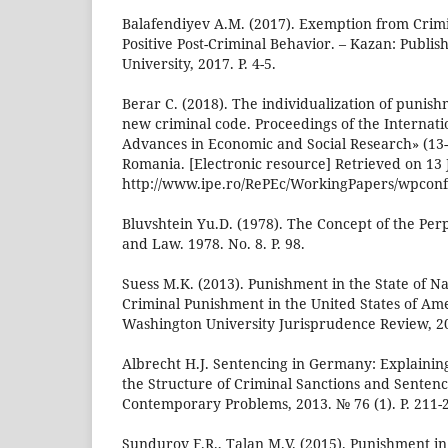
Balafendiyev A.M. (2017). Exemption from Crimin
Positive Post-Criminal Behavior. – Kazan: Publi
University, 2017. P. 4-5.
Berar C. (2018). The individualization of punis
new criminal code. Proceedings of the Internat
Advances in Economic and Social Research» (13-
Romania. [Electronic resource] Retrieved on 13
http://www.ipe.ro/RePEc/WorkingPapers/wpcon
Bluvshtein Yu.D. (1978). The Concept of the Perpe
and Law. 1978. No. 8. P. 98.
Suess M.K. (2013). Punishment in the State of N
Criminal Punishment in the United States of Ame
Washington University Jurisprudence Review, 201
Albrecht H.J. Sentencing in Germany: Explaining
the Structure of Criminal Sanctions and Senten
Contemporary Problems, 2013. № 76 (1). P. 211-
Sundurov F.R., Talan M.V. (2015). Punishment i