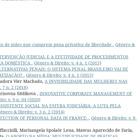
hos de mães que cumprem pena privativa de liberdade
,
Gênero &
TERVENÇÃO JUDICIAL E A EFETIVIDADE DE PROCEDIMENTOS
IA DOMÉSTICA
,
Gênero & Direito: v. 4 n. 1 (2015)
LTERNATIVAS PENAIS: O SISTEMA PENAL BRASILEIRO VAI DE
ATIZAÇÃO?
,
Gênero & Direito: v. 4 n. 1 (2015)
sadora Vier Machado,
A INVISIBILIDADE DAS MULHERES NAS
. 7 n. 2 (2018)
risovna Sitdikova ,
INNOVATIVE CORPORATE MANAGEMENT OF
to: v. 9 n. 04 (2020)
SSISTENTE SOCIAL NA ESFERA JUDICIÁRIA: A LUTA PELA
ênero & Direito: v. 3 n. 2 (2014)
TECTION OF PERSONAL DATA IN FRANCE:
,
Gênero & Direito: v. 8 
facciolli, Marisangela Spolaôr Lena, Mateus Aparecido de Faria,
ta,
O ABORTO NA MÍDIA: MULTIPLICIDADE DE PRÁTICAS