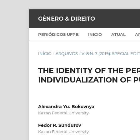
GÊNERO & DIREITO
PERIÓDICOS UFPB
INICIO
ATUAL
A
INÍCIO
/
ARQUIVOS
/
V. 8 N. 7 (2019): SPECIAL ED
THE IDENTITY OF THE P
INDIVIDUALIZATION OF 
Alexandra Yu. Bokovnya
Kazan Federal University
Fedor R. Sundurov
Kazan Federal University