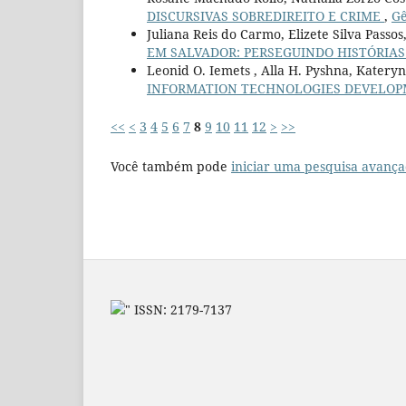
DISCURSIVAS SOBREDIREITO E CRIME
,
Gê
Juliana Reis do Carmo, Elizete Silva Passos
EM SALVADOR: PERSEGUINDO HISTÓRIAS
Leonid O. Iemets , Alla H. Pyshna, Kateryn
INFORMATION TECHNOLOGIES DEVELO
<<
<
3
4
5
6
7
8
9
10
11
12
>
>>
Você também pode
iniciar uma pesquisa avança
" ISSN: 2179-7137