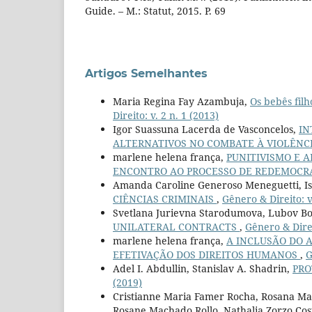
Guide. – М.: Statut, 2015. P. 69
Artigos Semelhantes
Maria Regina Fay Azambuja,
Os bebês fil
Direito: v. 2 n. 1 (2013)
Igor Suassuna Lacerda de Vasconcelos,
IN
ALTERNATIVOS NO COMBATE À VIOLÊNC
marlene helena frança,
PUNITIVISMO E A
ENCONTRO AO PROCESSO DE REDEMOCR
Amanda Caroline Generoso Meneguetti, I
CIÊNCIAS CRIMINAIS
,
Gênero & Direito: v
Svetlana Jurievna Starodumova, Lubov Bo
UNILATERAL CONTRACTS
,
Gênero & Direi
marlene helena frança,
A INCLUSÃO DO A
EFETIVAÇÃO DOS DIREITOS HUMANOS
,
G
Adel I. Abdullin, Stanislav A. Shadrin,
PRO
(2019)
Cristianne Maria Famer Rocha, Rosana Maf
Rosane Machado Rollo, Nathalia Zorzo Cos