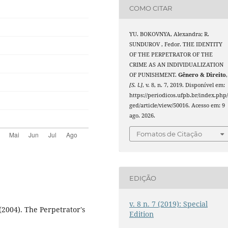
COMO CITAR
YU. BOKOVNYA, Alexandra; R.
SUNDUROV , Fedor. THE IDENTITY
OF THE PERPETRATOR OF THE
CRIME AS AN INDIVIDUALIZATION
OF PUNISHMENT.
Gênero & Direito
,
[S. l.]
, v. 8, n. 7, 2019. Disponível em:
https://periodicos.ufpb.br/index.php
ged/article/view/50016. Acesso em: 9
ago. 2026.
Fomatos de Citação
EDIÇÃO
v. 8 n. 7 (2019): Special
(2004). The Perpetrator's
Edition