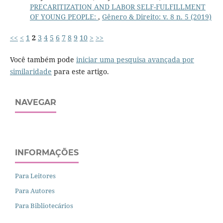
PRECARITIZATION AND LABOR SELF-FULFILLMENT
OF YOUNG PEOPLE:
,
Gênero & Direito: v. 8 n. 5 (2019)
<<
<
1
2
3
4
5
6
7
8
9
10
>
>>
Você também pode
iniciar uma pesquisa avançada por
similaridade
para este artigo.
NAVEGAR
INFORMAÇÕES
Para Leitores
Para Autores
Para Bibliotecários