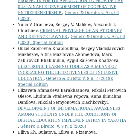
PROSPECTS FOR ITS APPLICATION TO PROVIDE THE
SUSTAINABLE DEVELOPMENT OF COOPERATIVE
ENTREPRENEURSHIP
,
Gênero & Direito: v. 9 n. 04
(2020)
Yulia V. Gracheva, Sergey V. Malikov, Alexandr I.
Chuchaev,
CRIMINAL PRIVILEGE OF AN ATTORNEY
AND DEFENCE LAWYER
,
Gênero & Direito: v. 9 n. 03
(2020): Special Edition
Guzel Zabirovna Khabibullina, Sergey Vladislavovich
Makletsov, Alfira Mazitovna Akhmedova, Mars
Zabirovich Khabibullin, Aygul Raisovna Khafizova,
ELECTRONIC LEARNING TOOLS AS A MEANS OF
INCREASING THE EFFECTIVENESS OF INCLUSIVE
EDUCATION
,
Gênero & Direito: v. 8 n. 7 (2019):
Special Edition
Elizaveta Afanasieva Barakhsanova, Nikolai Petrovich
Olesov, Liudmila Vitalievna Popova, Anna Iliinichna
Danilova, Nikolai Semyonovich Diachkovskyi,
DEVELOPMENT OF INFORMATIONAL AWARENESS
AMONG STUDENTS UNDER THE CONDITIONS OF
DIGITAL EDUCATION IMPLEMENTATION IN YAKUTIA
,
Gênero & Direito: v. 9 n. 2 (2020)
Liliya Kh. Bulatova, Liliya R. Nizamova,