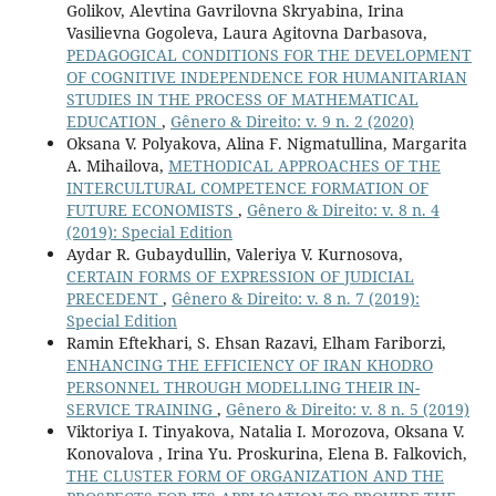
Golikov, Alevtina Gavrilovna Skryabina, Irina
Vasilievna Gogoleva, Laura Agitovna Darbasova,
PEDAGOGICAL CONDITIONS FOR THE DEVELOPMENT
OF COGNITIVE INDEPENDENCE FOR HUMANITARIAN
STUDIES IN THE PROCESS OF MATHEMATICAL
EDUCATION
,
Gênero & Direito: v. 9 n. 2 (2020)
Oksana V. Polyakova, Alina F. Nigmatullina, Margarita
A. Mihailova,
METHODICAL APPROACHES OF THE
INTERCULTURAL COMPETENCE FORMATION OF
FUTURE ECONOMISTS
,
Gênero & Direito: v. 8 n. 4
(2019): Special Edition
Aydar R. Gubaydullin, Valeriya V. Kurnosova,
CERTAIN FORMS OF EXPRESSION OF JUDICIAL
PRECEDENT
,
Gênero & Direito: v. 8 n. 7 (2019):
Special Edition
Ramin Eftekhari, S. Ehsan Razavi, Elham Fariborzi,
ENHANCING THE EFFICIENCY OF IRAN KHODRO
PERSONNEL THROUGH MODELLING THEIR IN-
SERVICE TRAINING
,
Gênero & Direito: v. 8 n. 5 (2019)
Viktoriya I. Tinyakova, Natalia I. Morozova, Oksana V.
Konovalova , Irina Yu. Proskurina, Elena B. Falkovich,
THE CLUSTER FORM OF ORGANIZATION AND THE