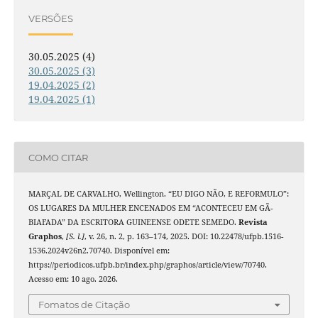
VERSÕES
30.05.2025 (4)
30.05.2025 (3)
19.04.2025 (2)
19.04.2025 (1)
COMO CITAR
MARÇAL DE CARVALHO, Wellington. “EU DIGO NÃO, E REFORMULO”:
OS LUGARES DA MULHER ENCENADOS EM “ACONTECEU EM GÃ-
BIAFADA” DA ESCRITORA GUINEENSE ODETE SEMEDO.
Revista
Graphos
,
[S. l.]
, v. 26, n. 2, p. 163–174, 2025. DOI: 10.22478/ufpb.1516-
1536.2024v26n2.70740. Disponível em:
https://periodicos.ufpb.br/index.php/graphos/article/view/70740.
Acesso em: 10 ago. 2026.
Fomatos de Citação