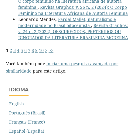
O corpo feminino na literatura africana de autoria
feminina
,
Revista Graphos: v. 26 n. 2 (2024): O Corpo
Feminino na Literatura Africana de Autoria Feminina
Leonardo Mendes,
Pardal Mallet, naturalismo e
modernidade no Brasil oitocentista
,
Revista Graphos:
v. 24 n. 2 (2022): OBSCURECIDOS, PRETERIDOS OU
IGNORADOS DA LITERATURA BRASILEIRA MODERNA
1
2
3
4
5
6
7
8
9
10
>
>>
Você também pode
iniciar uma pesquisa avançada por
similaridade
para este artigo.
IDIOMA
English
Português (Brasil)
Français (France)
Español (España)