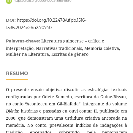
https://orcid.org/0000-0002-8881-6850
DOI:
https://doi.org/10.22478/ufpb.1516-
1536.2024v26n2.70740
Literatura guineense – crítica e
Palavras-chave:
interpretação, Narrativas tradicionais, Memória coletiva,
Mulher na Literatura, Escritas de gênero
RESUMO
O presente ensaio objetiva discutir as estratégias textuais
configuradas por Odete Semedo, escritora da Guiné-Bissau,
no conto “Aconteceu em Gã-Biafada”, integrante do volume
Djênia
: histórias e passadas eu ouvi contar II, publicado em
2000, que demonstram uma urdidura criativa ancorada na
memória. No conto, prevalecem indícios de indagações à
tradição, encenados, sobretudo, pela personagem