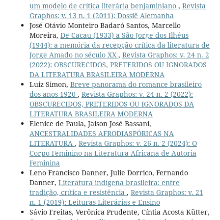
um modelo de crítica literária benjaminiano
,
Revista
Graphos: v. 13 n. 1 (2011): Dossiê Alemanha
José Otávio Monteiro Badaró Santos, Marcello
Moreira,
De Cacau (1933) a São Jorge dos Ilhéus
(1944): a memória da recepção crítica da literatura de
Jorge Amado no século XX
,
Revista Graphos: v. 24 n. 2
(2022): OBSCURECIDOS, PRETERIDOS OU IGNORADOS
DA LITERATURA BRASILEIRA MODERNA
Luiz Simon,
Breve panorama do romance brasileiro
dos anos 1920
,
Revista Graphos: v. 24 n. 2 (2022):
OBSCURECIDOS, PRETERIDOS OU IGNORADOS DA
LITERATURA BRASILEIRA MODERNA
Elenice de Paula, Jaison José Bassani,
ANCESTRALIDADES AFRODIASPÓRICAS NA
LITERATURA
,
Revista Graphos: v. 26 n. 2 (2024): O
Corpo Feminino na Literatura Africana de Autoria
Feminina
Leno Francisco Danner, Julie Dorrico, Fernando
Danner,
Literatura indígena brasileira: entre
tradição, crítica e resistência
,
Revista Graphos: v. 21
n. 1 (2019): Leituras Literárias e Ensino
Sávio Freitas, Verônica Prudente, Cíntia Acosta Kütter,