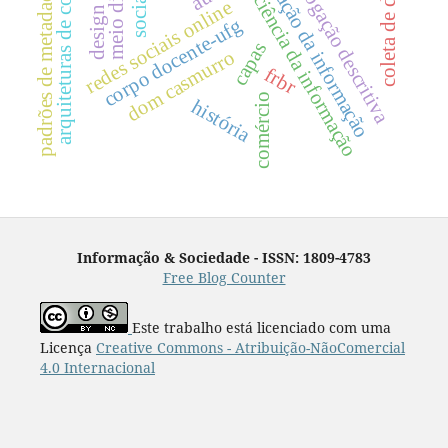
visualização da informação
arquiteturas de controle
catalogação descritiva
coleta de dados
meio digital
padrões de metadados
ciência da informação
redes sociais online
corpo docente-ufg
capas
dom casmurro
frbr
comércio
história
Informação & Sociedade - ISSN: 1809-4783
Free Blog Counter
Este trabalho está licenciado com uma
Licença
Creative Commons - Atribuição-NãoComercial
4.0 Internacional