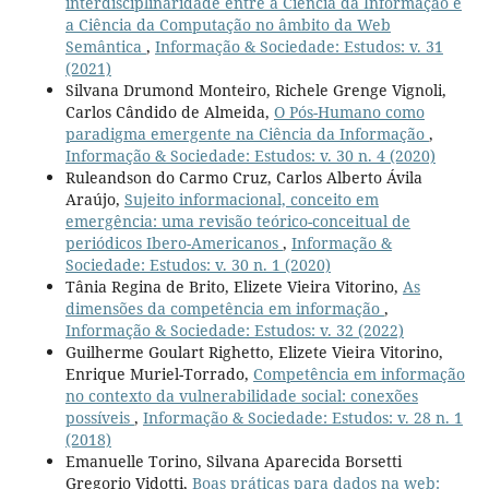
interdisciplinaridade entre a Ciência da Informação e
a Ciência da Computação no âmbito da Web
Semântica
,
Informação & Sociedade: Estudos: v. 31
(2021)
Silvana Drumond Monteiro, Richele Grenge Vignoli,
Carlos Cândido de Almeida,
O Pós-Humano como
paradigma emergente na Ciência da Informação
,
Informação & Sociedade: Estudos: v. 30 n. 4 (2020)
Ruleandson do Carmo Cruz, Carlos Alberto Ávila
Araújo,
Sujeito informacional, conceito em
emergência: uma revisão teórico-conceitual de
periódicos Ibero-Americanos
,
Informação &
Sociedade: Estudos: v. 30 n. 1 (2020)
Tânia Regina de Brito, Elizete Vieira Vitorino,
As
dimensões da competência em informação
,
Informação & Sociedade: Estudos: v. 32 (2022)
Guilherme Goulart Righetto, Elizete Vieira Vitorino,
Enrique Muriel-Torrado,
Competência em informação
no contexto da vulnerabilidade social: conexões
possíveis
,
Informação & Sociedade: Estudos: v. 28 n. 1
(2018)
Emanuelle Torino, Silvana Aparecida Borsetti
Gregorio Vidotti,
Boas práticas para dados na web: