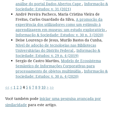
análise do portal Dados Abertos Cape
,
Informação &
Sociedade: Estudos: v. 31 (2021)
André Pereira Pacheco, Maria Cristina Vieira de
Freitas, Carlos Guardado da Silva,
A promoção da
experiência dos utilizadores como um estímulo à
aprendizagem em museus: um estudo exploratório
,
Informação & Sociedade: Estudos: v. 30 n. 3 (2020)
Deise Lourenço de Jesus, Murilo Bastos da Cunha,
Nível de adoção de tecnologias nas Bibliotecas
Universitárias do Distrito Federal
,
Informação &
Sociedade: Estudos: v. 29 n. 4 (2019)
Sergio de Castro Martins,
Modelo de Ecossistema
Semântico de Informações Corporativas para
processamento de objetos multimídia
,
Informação &
Sociedade: Estudos: v. 30 n. 4 (2020)
<<
<
1
2
3
4
5
6
7
8
9
10
>
>>
Você também pode
iniciar uma pesquisa avançada por
similaridade
para este artigo.