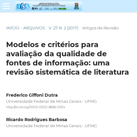
INÍCIO
/
ARQUIVOS
/
V. 27 N. 2 (2017)
/
Artigos de Revisão
Modelos e critérios para
avaliação da qualidade de
fontes de informação: uma
revisão sistemática de literatura
Frederico Giffoni Dutra
Universidade Federal de Minas Gerais - UFMG
http://orcid.org/0000-0002-8666-0354
Ricardo Rodrigues Barbosa
Universidade Federal de Minas Gerais - UFMG