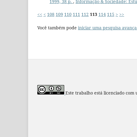
1999, 38 p.
,
Informação & Sociedade: Estu
<<
<
108
109
110
111
112
113
114
115
>
>>
Você também pode
iniciar uma pesquisa avança
Este trabalho está licenciado com