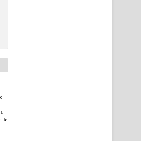
do
da
o de