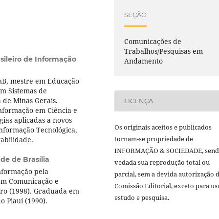
SEÇÃO
Comunicações de
Trabalhos/Pesquisas em
asileiro de Informação
Andamento
nB, mestre em Educação
em Sistemas de
a de Minas Gerais.
LICENÇA
Informação em Ciência e
gias aplicadas a novos
Os originais aceitos e publicados
Informação Tecnológica,
tornam-se propriedade de
abilidade.
INFORMAÇÃO & SOCIEDADE, sen
de de Brasília
vedada sua reprodução total ou
nformação pela
parcial, sem a devida autorização 
 em Comunicação e
Comissão Editorial, exceto para us
iro (1998). Graduada em
estudo e pesquisa.
o Piauí (1990).