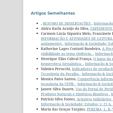
Artigos Semelhantes
,
RESUMO DE DISSERTAÇÕES
,
Informação 
Alzira Karla Araújo da Silva,
EXPEDIENT
Carmem Lúcia Siqueira Melo, Francinete 
INFORMAÇÃO E ATIVIDADES DE LEITURA D
andamento)
,
Informação & Sociedade: Est
Katherine Lages Contasti Bandeira,
A Pós-
visibilidade ao tema violência.
,
Informação
Henrique Elias Cabral França,
O lapso da 
hemeroteca jornalística.
,
Informação & Soc
Valmira Perucchi,
Indicadores de produção
Tecnologia da Paraíba
,
Informação & Socie
Monica Paiva Santos,
Competência informac
tecnologia da UFPB.
,
Informação & Socieda
Janete Silva Duarte,
Uso do Portal de Per
Produtos Naturais e Sintéticos Bioativos
,
I
Patrício Silva Fontes,
Arquivos judiciários
Informação & Sociedade: Estudos: v. 21 n. 
Maria das Graças Targino,
PEREIRA, L. R.