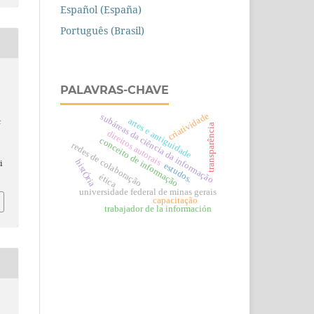
Español (España)
Português (Brasil)
PALAVRAS-CHAVE
criatividade
subáreas da ciência da informação
artes e antiguidade
&
transparência
direitos autorais
o
conceito de informação
redes de colaboração
histÓria
i
estudos.
ética
universidade federal de minas gerais
capacitação
trabajador de la información