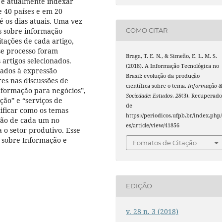
 e atualmente indexar
 40 países e em 20
 os dias atuais. Uma vez
os sobre informação
COMO CITAR
tações de cada artigo,
sse processo foram
Braga, T. E. N., & Simeão, E. L. M. S.
 artigos selecionados.
(2018). A Informação Tecnológica no
onados à expressão
Brasil: evolução da produção
res nas discussões de
científica sobre o tema.
Informação 
nformação para negócios”,
Sociedade: Estudos
,
28
(3). Recuperad
ção” e “serviços de
de
tificar como os temas
https://periodicos.ufpb.br/index.php/
ção de cada um no
es/article/view/41856
 o setor produtivo. Esse
 sobre Informação e
Fomatos de Citação
EDIÇÃO
v. 28 n. 3 (2018)