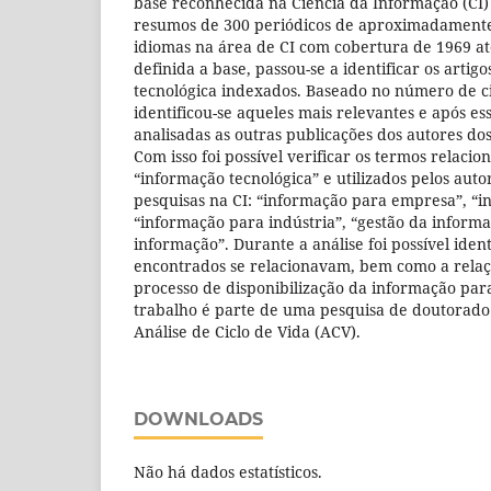
base reconhecida na Ciência da Informação (CI)
resumos de 300 periódicos de aproximadamente
idiomas na área de CI com cobertura de 1969 até
definida a base, passou-se a identificar os artig
tecnológica indexados. Baseado no número de ci
identificou-se aqueles mais relevantes e após e
analisadas as outras publicações dos autores dos
Com isso foi possível verificar os termos relaci
“informação tecnológica” e utilizados pelos auto
pesquisas na CI: “informação para empresa”, “i
“informação para indústria”, “gestão da informa
informação”. Durante a análise foi possível iden
encontrados se relacionavam, bem como a rela
processo de disponibilização da informação para
trabalho é parte de uma pesquisa de doutorado
Análise de Ciclo de Vida (ACV).
DOWNLOADS
Não há dados estatísticos.