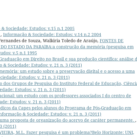
& Sociedade: Estudos: v.15 n.1 2005
E
,
Informação & Sociedade: Estudos: v.14 n.2 2004
Fernandes de Souza, Walkiria Toledo de Araújo,
FONTES DE
O ESTADO DA PARAlBA:a construção da memória (pesquisa em
udos: v.5 n.1 1995
Graduação em Direito no Brasil e sua produção científica: análise 
 & Sociedade: Estudos: v. 21 n. 3 (2011)
memória: um estudo sobre a preservação digital e o acesso a uma
iedade: Estudos: v. 21 n. 3 (2011)
 dos Grupos de Pesquisa do Instituto Federal de Educação, Ciênci
dade: Estudos: v. 21 n. 3 (2011)
ional: um estudo com os professores associados I do centro de
de: Estudos: v. 21 n. 3 (2011)
iódicos da Capes pelos alunos do Programa de Pós-Graduação em
nformação & Sociedade: Estudos: v. 21 n. 3 (2011)
: uma proposta de organização do acervo de caráter permanente.
,
3 (2011)
;VIEIRA, M.L. Fazer pesquisa é um problema?Belo Horizonte: UNI,