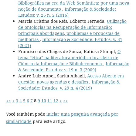
Bibliográfica na era da Web Semântica: por uma nova
noção de documento
,
Informação & Sociedade:
Estudos: v. 26 n. 2 (2016)
Marcia Cristina dos Reis, Edberto Ferneda,
Utilização
de ontologias na Recuperação de Informação:
principais abordagens, problemas e propostas de
melhorias
,
Informação & Sociedade: Estudos: v. 31
(2021)
Francisco das Chagas de Souza, Katiusa Stumpf,
O
tema “ética” na literatura periódica brasileira de
Ciência da Informação e Biblioteconomia
,
Informação
& Sociedade: Estudos: v. 19 n. 3 (2009)
André Luiz Appel, Sarita Albagli,
Acesso Aberto em
questão: novas agendas e desafios
,
Informação &
Sociedade: Estudos: v. 29 n. 4 (2019)
<<
<
3
4
5
6
7
8
9
10
11
12
>
>>
Você também pode
iniciar uma pesquisa avançada por
similaridade
para este artigo.