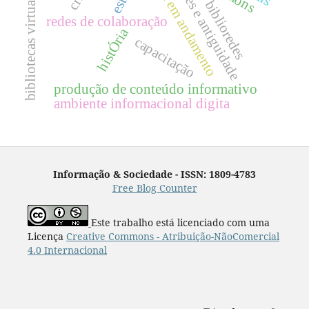
pesquisa em andamento
artes e antiguidade
bibliotecas virtuais
biblioredes
redes de colaboração
histÓria
capacitação
produção de conteúdo informativo
ambiente informacional digita
Informação & Sociedade - ISSN: 1809-4783
Free Blog Counter
Este trabalho está licenciado com uma
Licença
Creative Commons - Atribuição-NãoComercial
4.0 Internacional