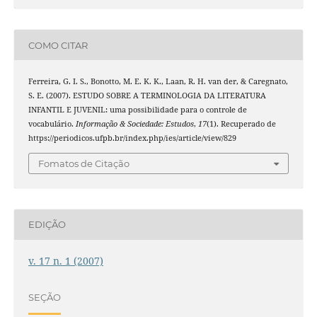
COMO CITAR
Ferreira, G. I. S., Bonotto, M. E. K. K., Laan, R. H. van der, & Caregnato,
S. E. (2007). ESTUDO SOBRE A TERMINOLOGIA DA LITERATURA
INFANTIL E JUVENIL: uma possibilidade para o controle de
vocabulário.
Informação & Sociedade: Estudos
,
17
(1). Recuperado de
https://periodicos.ufpb.br/index.php/ies/article/view/829
Fomatos de Citação
EDIÇÃO
v. 17 n. 1 (2007)
SEÇÃO