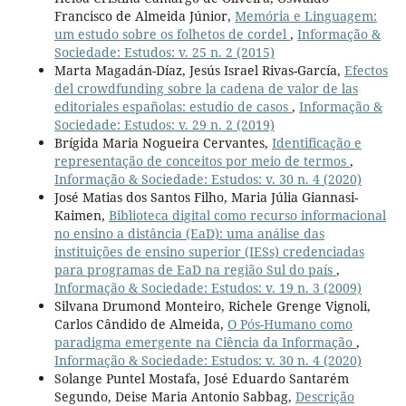
Francisco de Almeida Júnior,
Memória e Linguagem:
um estudo sobre os folhetos de cordel
,
Informação &
Sociedade: Estudos: v. 25 n. 2 (2015)
Marta Magadán-Díaz, Jesús Israel Rivas-García,
Efectos
del crowdfunding sobre la cadena de valor de las
editoriales españolas: estudio de casos
,
Informação &
Sociedade: Estudos: v. 29 n. 2 (2019)
Brígida Maria Nogueira Cervantes,
Identificação e
representação de conceitos por meio de termos
,
Informação & Sociedade: Estudos: v. 30 n. 4 (2020)
José Matias dos Santos Filho, Maria Júlia Giannasi-
Kaimen,
Biblioteca digital como recurso informacional
no ensino a distância (EaD): uma análise das
instituições de ensino superior (IESs) credenciadas
para programas de EaD na região Sul do país
,
Informação & Sociedade: Estudos: v. 19 n. 3 (2009)
Silvana Drumond Monteiro, Richele Grenge Vignoli,
Carlos Cândido de Almeida,
O Pós-Humano como
paradigma emergente na Ciência da Informação
,
Informação & Sociedade: Estudos: v. 30 n. 4 (2020)
Solange Puntel Mostafa, José Eduardo Santarém
Segundo, Deise Maria Antonio Sabbag,
Descrição