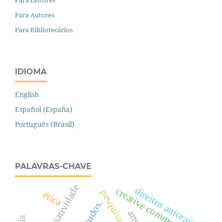
Para Autores
Para Bibliotecários
IDIOMA
English
Español (España)
Português (Brasil)
PALAVRAS-CHAVE
criatividade
direitos autorais
creative commons
ética
estudos.