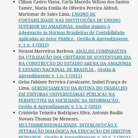
Clilson Castro Viana, Carla Macedo Velloso dos Santos
Tamer, Maria Emilia de Oliveira Pereira Abbud,
Mariomar de Sales Lima,
ENSINO DE
CONTABILIDADE NAS INSTITUIÇÕES DE ENSINO
SUPERIOR DO AMAZONAS: Análise quanto à
Adequação às Normas Brasileiras de Contabilidade
Aplicadas ao Setor Público
,
Gestão & Aprendizagem:
v. 1 n. 1 (2012)
Neuzaí Marreiros Barbosa,
ANÁLISE COMPARATIVA
DA UTILIZAÇÃO DOS CRITÉRIOS DE SUSTENTABILIDA
NA CONSTRUÇÃO DO ESTÁDIO ARENA DA AMAZÔNIA
E ESTÁDIO NACIONAL DE BRASÍLIA
,
Gestão &
Aprendizagem: v. 1 n. 1 (2012)
Geisa Fabiane Ferreira Cavalcante, Izabel França de
Lima,
GERENCIAMENTO DA ROTINA DO TRABALHO
EM EDITORAS UNIVERSITÁRIAS PÚBLICAS NA
PERSPECTIVA DA SOCIEDADE DA INFORMAÇÃO
,
Gestão & Aprendizagem: v. 5 n. 2 (2016)
Cristóvão Teixeira Rodrigues Silva, Antonio Basilio
Novaes Thomaz De Menezes,
MULTIDIMENSIONALIDADE, INTERLOCUÇÃO E
INTERAÇÃO DIALÓGICA NA EDUCAÇÃO EM DIREITOS
HUMANOS
,
Gestão & Aprendizagem: v. 10 n. 2 (2021):