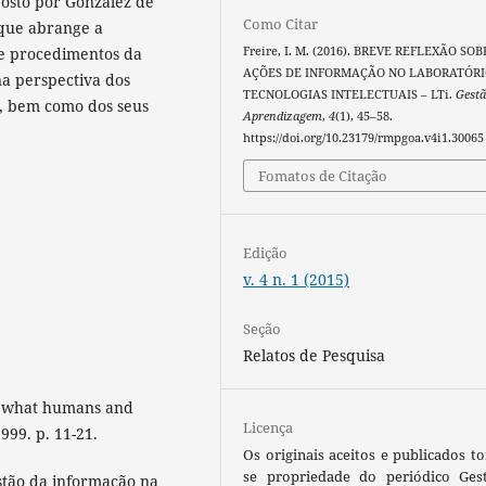
osto por González de
Como Citar
que abrange a
Freire, I. M. (2016). BREVE REFLEXÃO SO
e procedimentos da
AÇÕES DE INFORMAÇÃO NO LABORATÓRI
a perspectiva dos
TECNOLOGIAS INTELECTUAIS – LTi.
Gest
o, bem como dos seus
Aprendizagem
,
4
(1), 45–58.
https://doi.org/10.23179/rmpgoa.v4i1.30065
Fomatos de Citação
Edição
v. 4 n. 1 (2015)
Seção
Relatos de Pesquisa
: what humans and
Licença
99. p. 11-21.
Os originais aceitos e publicados t
se propriedade do periódico Ges
estão da informação na