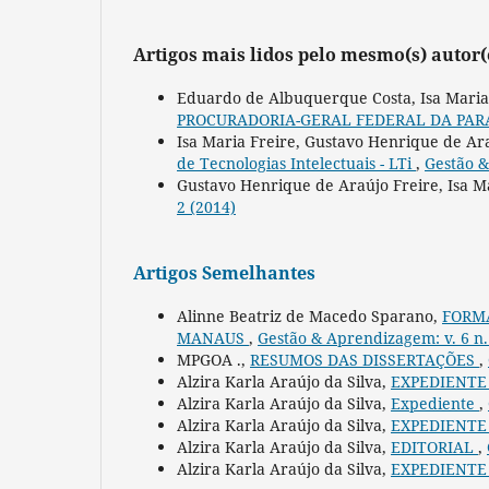
Artigos mais lidos pelo mesmo(s) autor(
Eduardo de Albuquerque Costa, Isa Maria
PROCURADORIA-GERAL FEDERAL DA PAR
Isa Maria Freire, Gustavo Henrique de Ar
de Tecnologias Intelectuais - LTi
,
Gestão &
Gustavo Henrique de Araújo Freire, Isa M
2 (2014)
Artigos Semelhantes
Alinne Beatriz de Macedo Sparano,
FORMA
MANAUS
,
Gestão & Aprendizagem: v. 6 n.
MPGOA .,
RESUMOS DAS DISSERTAÇÕES
,
Alzira Karla Araújo da Silva,
EXPEDIENT
Alzira Karla Araújo da Silva,
Expediente
,
Alzira Karla Araújo da Silva,
EXPEDIENT
Alzira Karla Araújo da Silva,
EDITORIAL
,
Alzira Karla Araújo da Silva,
EXPEDIENT