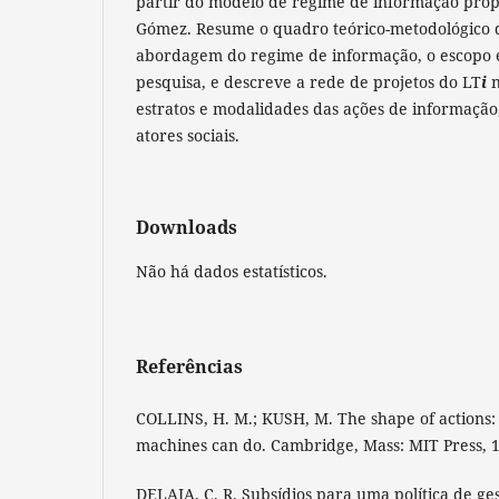
partir do modelo de regime de informação prop
Gómez. Resume o quadro teórico-metodológico 
abordagem do regime de informação, o escopo 
pesquisa, e descreve a rede de projetos do LT
i
n
estratos e modalidades das ações de informaçã
atores sociais.
Downloads
Não há dados estatísticos.
Referências
COLLINS, H. M.; KUSH, M. The shape of actions
machines can do. Cambridge, Mass: MIT Press, 19
DELAIA, C. R. Subsídios para uma política de g