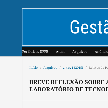
Periódicos UFPB
Atual
Arquivos
Anúncio
Início
/
Arquivos
/
v. 4 n. 1 (2015)
/
Relatos de P
BREVE REFLEXÃO SOBRE 
LABORATÓRIO DE TECNOLO