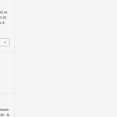
BRE AS
O DE
ão &
ornam-
tão &