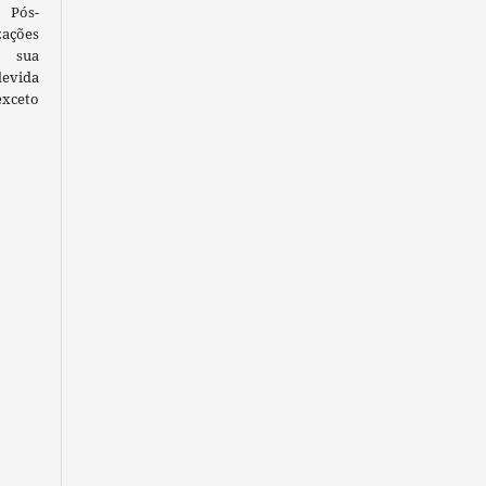
 Pós-
ações
 sua
devida
exceto