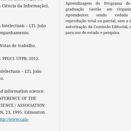
Aprendizagem do Programa de
 Ciência da Informação).
graduação Gestão em Organiz
Aprendentes sendo vedada
reprodução total ou parcial, sem a 
Intelectuais – LTi. João
autorização da Comissão Editorial, 
acompanhamento.
para uso de estudo e pesquisa.
 Notas de trabalho.
I: PPGCI: UFPB, 2012.
ntelectuais – LTi. João
ho.
 information science:
CONFERENCE OF THE
IENCE / ASSOCIATION
 23, 1995. Edmonton.
ttp://www.cais-