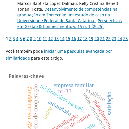
Marcos Baptista Lopez Dalmau, Kelly Cristina Benetti
Tonani Tosta,
Desenvolvimento de competências na
graduação em Zootecnia: um estudo de caso na
Universidade Federal de Santa Catarina
,
Perspectivas
em Gestão & Conhecimento: v. 15 n. 1 (2025)
1
2
3
4
5
6
7
8
9
10
11
12
13
14
15
16
17
18
19
20
21
22
23
24
25
Você também pode
iniciar uma pesquisa avançada por
similaridade
para este artigo.
Palavras-chave
empresa familiar
bibliotecário na web.
redes de cooperação
explícito
technology roadmapping
nr-33
redes internacionais
satisfação
intimidade
planejamento
tácito
internacionalização