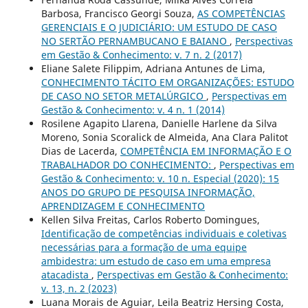
Barbosa, Francisco Georgi Souza,
AS COMPETÊNCIAS
GERENCIAIS E O JUDICIÁRIO: UM ESTUDO DE CASO
NO SERTÃO PERNAMBUCANO E BAIANO
,
Perspectivas
em Gestão & Conhecimento: v. 7 n. 2 (2017)
Eliane Salete Filippim, Adriana Antunes de Lima,
CONHECIMENTO TÁCITO EM ORGANIZAÇÕES: ESTUDO
DE CASO NO SETOR METALÚRGICO
,
Perspectivas em
Gestão & Conhecimento: v. 4 n. 1 (2014)
Rosilene Agapito Llarena, Danielle Harlene da Silva
Moreno, Sonia Scoralick de Almeida, Ana Clara Palitot
Dias de Lacerda,
COMPETÊNCIA EM INFORMAÇÃO E O
TRABALHADOR DO CONHECIMENTO:
,
Perspectivas em
Gestão & Conhecimento: v. 10 n. Especial (2020): 15
ANOS DO GRUPO DE PESQUISA INFORMAÇÃO,
APRENDIZAGEM E CONHECIMENTO
Kellen Silva Freitas, Carlos Roberto Domingues,
Identificação de competências individuais e coletivas
necessárias para a formação de uma equipe
ambidestra: um estudo de caso em uma empresa
atacadista
,
Perspectivas em Gestão & Conhecimento:
v. 13, n. 2 (2023)
Luana Morais de Aguiar, Leila Beatriz Hersing Costa,