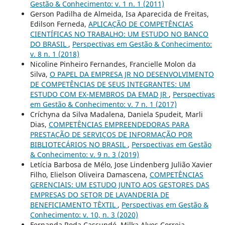
Gestão & Conhecimento: v. 1 n. 1 (2011)
Gerson Padilha de Almeida, Isa Aparecida de Freitas,
Edilson Ferneda,
APLICAÇÃO DE COMPETÊNCIAS
CIENTÍFICAS NO TRABALHO: UM ESTUDO NO BANCO
DO BRASIL
,
Perspectivas em Gestão & Conhecimento:
v. 8 n. 1 (2018)
Nicoline Pinheiro Fernandes, Francielle Molon da
Silva,
O PAPEL DA EMPRESA JR NO DESENVOLVIMENTO
DE COMPETÊNCIAS DE SEUS INTEGRANTES: UM
ESTUDO COM EX-MEMBROS DA EMAD JR
,
Perspectivas
em Gestão & Conhecimento: v. 7 n. 1 (2017)
Críchyna da Silva Madalena, Daniela Spudeit, Marli
Dias,
COMPETÊNCIAS EMPREENDEDORAS PARA
PRESTAÇÃO DE SERVIÇOS DE INFORMAÇÃO POR
BIBLIOTECÁRIOS NO BRASIL
,
Perspectivas em Gestão
& Conhecimento: v. 9 n. 3 (2019)
Letícia Barbosa de Mélo, Jose Lindenberg Julião Xavier
Filho, Elielson Oliveira Damascena,
COMPETÊNCIAS
GERENCIAIS: UM ESTUDO JUNTO AOS GESTORES DAS
EMPRESAS DO SETOR DE LAVANDERIA DE
BENEFICIAMENTO TÊXTIL
,
Perspectivas em Gestão &
Conhecimento: v. 10, n. 3 (2020)
Fernanda Roda Cassundé, Milka Alves Correia