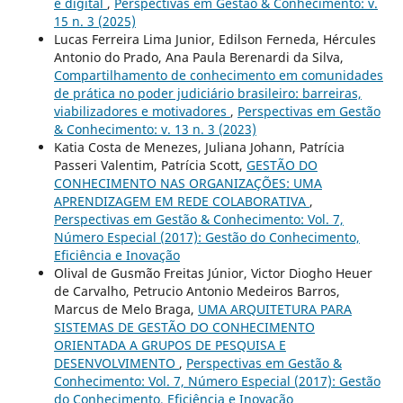
e digital
,
Perspectivas em Gestão & Conhecimento: v.
15 n. 3 (2025)
Lucas Ferreira Lima Junior, Edilson Ferneda, Hércules
Antonio do Prado, Ana Paula Berenardi da Silva,
Compartilhamento de conhecimento em comunidades
de prática no poder judiciário brasileiro: barreiras,
viabilizadores e motivadores
,
Perspectivas em Gestão
& Conhecimento: v. 13 n. 3 (2023)
Katia Costa de Menezes, Juliana Johann, Patrícia
Passeri Valentim, Patrícia Scott,
GESTÃO DO
CONHECIMENTO NAS ORGANIZAÇÕES: UMA
APRENDIZAGEM EM REDE COLABORATIVA
,
Perspectivas em Gestão & Conhecimento: Vol. 7,
Número Especial (2017): Gestão do Conhecimento,
Eficiência e Inovação
Olival de Gusmão Freitas Júnior, Victor Diogho Heuer
de Carvalho, Petrucio Antonio Medeiros Barros,
Marcus de Melo Braga,
UMA ARQUITETURA PARA
SISTEMAS DE GESTÃO DO CONHECIMENTO
ORIENTADA A GRUPOS DE PESQUISA E
DESENVOLVIMENTO
,
Perspectivas em Gestão &
Conhecimento: Vol. 7, Número Especial (2017): Gestão
do Conhecimento, Eficiência e Inovação