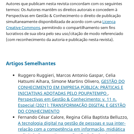
Autores que publicam nesta revista concordam com os seguintes
termos: Os Autores mantêm os direitos autorais e concedem à
Perspectivas em Gestão & Conhecimento o direito de publicação
simultaneamente disponibilizada de acordo com uma
Licença
Creative Commons
, permitindo o compartilhamento sem fins
lucrativos de sua obra pelo seu uso/citação de modo referenciado
(com reconhecimento da autoria e publicação nesta revista).
Artigos Semelhantes
Ruggero Ruggieri, Marcos Antonio Gaspar, Celia
Hatsumi Aihara, Simone Martins Olivero,
GESTÃO DO
CONHECIMENTO EM EMPRESA PÚBLICA: PRÁTICAS E
INICIATIVAS ADOTADAS PELO POUPATEMPO
,
Perspectivas em Gestão & Conhecimento: v. 11 n.
Especial (2021): TRANSFORMAÇÃO DIGITAL E GESTÃO
DO CONHECIMENTO
Fernando César Calore, Regina Célia Baptista Belluzzo,
A tecnologia digital na gestão de pessoas e sua inter-
relação com a competência em informação, midiática