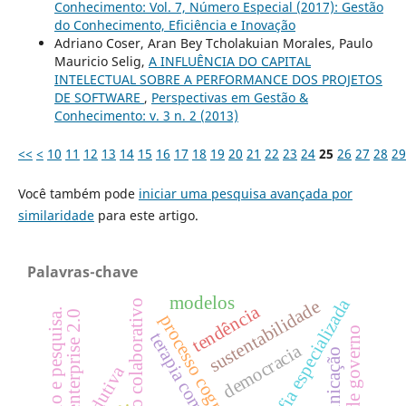
Conhecimento: Vol. 7, Número Especial (2017): Gestão
do Conhecimento, Eficiência e Inovação
Adriano Coser, Aran Bey Tcholakuian Morales, Paulo
Mauricio Selig,
A INFLUÊNCIA DO CAPITAL
INTELECTUAL SOBRE A PERFORMANCE DOS PROJETOS
DE SOFTWARE
,
Perspectivas em Gestão &
Conhecimento: v. 3 n. 2 (2013)
<<
<
10
11
12
13
14
15
16
17
18
19
20
21
22
23
24
25
26
27
28
29
Você também pode
iniciar uma pesquisa avançada por
similaridade
para este artigo.
Palavras-chave
modelos
bibliografia especializada
sustentabilidade
consumo colaborativo
tendência
ensino e pesquisa.
enterprise 2.0
processo cognitivo
portais de governo
terapia comunitária
democracia
comunicação