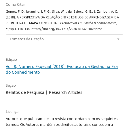
Como Citar
Gomes, F. D., Jaramillo, J. F. G., Silva, W. J. da, Baioco, G. B., & Zambon, A. C.
(2018). A PERSPECTIVA DA RELAÇÃO ENTRE ESTILOS DE APRENDIZAGEM E A
ESTRUTURA DE MAPA CONCEITUAL.
Perspectivas Em Gestão & Conhecimento
,
8
(Esp.), 118–134. https://doi.org/10.21714/2236-417X2018v8nEsp.
Fomatos de Citação
Edição
Vol. 8, Número Especial (2018): Evolução da Gestão na Era
do Conhecimento
Seção
Relatos de Pesquisa | Research Articles
Licença
Autores que publicam nesta revista concordam com os seguintes
termos: Os Autores mantêm os direitos autorais e concedem à