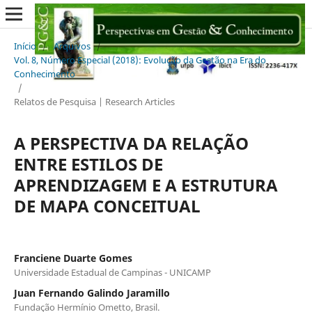
Início
/
Arquivos
/
Vol. 8, Número Especial (2018): Evolução da Gestão na Era do
Conhecimento
/
Relatos de Pesquisa | Research Articles
A PERSPECTIVA DA RELAÇÃO
ENTRE ESTILOS DE
APRENDIZAGEM E A ESTRUTURA
DE MAPA CONCEITUAL
Franciene Duarte Gomes
Universidade Estadual de Campinas - UNICAMP
Juan Fernando Galindo Jaramillo
Fundação Hermínio Ometto, Brasil.