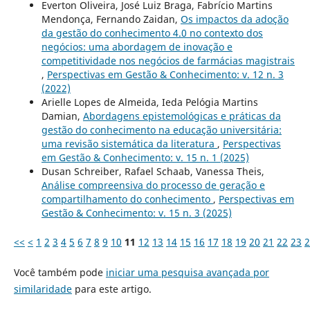
Everton Oliveira, José Luiz Braga, Fabrício Martins
Mendonça, Fernando Zaidan,
Os impactos da adoção
da gestão do conhecimento 4.0 no contexto dos
negócios: uma abordagem de inovação e
competitividade nos negócios de farmácias magistrais
,
Perspectivas em Gestão & Conhecimento: v. 12 n. 3
(2022)
Arielle Lopes de Almeida, Ieda Pelógia Martins
Damian,
Abordagens epistemológicas e práticas da
gestão do conhecimento na educação universitária:
uma revisão sistemática da literatura
,
Perspectivas
em Gestão & Conhecimento: v. 15 n. 1 (2025)
Dusan Schreiber, Rafael Schaab, Vanessa Theis,
Análise compreensiva do processo de geração e
compartilhamento do conhecimento
,
Perspectivas em
Gestão & Conhecimento: v. 15 n. 3 (2025)
<<
<
1
2
3
4
5
6
7
8
9
10
11
12
13
14
15
16
17
18
19
20
21
22
23
2
Você também pode
iniciar uma pesquisa avançada por
similaridade
para este artigo.