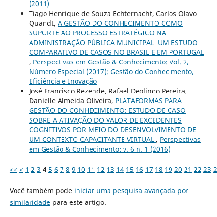
(2011)
Tiago Henrique de Souza Echternacht, Carlos Olavo
Quandt,
A GESTÃO DO CONHECIMENTO COMO
SUPORTE AO PROCESSO ESTRATÉGICO NA
ADMINISTRAÇÃO PÚBLICA MUNICIPAL: UM ESTUDO
COMPARATIVO DE CASOS NO BRASIL E EM PORTUGAL
,
Perspectivas em Gestão & Conhecimento: Vol. 7,
Número Especial (2017): Gestão do Conhecimento,
Eficiência e Inovação
José Francisco Rezende, Rafael Deolindo Pereira,
Danielle Almeida Oliveira,
PLATAFORMAS PARA
GESTÃO DO CONHECIMENTO: ESTUDO DE CASO
SOBRE A ATIVAÇÃO DO VALOR DE EXCEDENTES
COGNITIVOS POR MEIO DO DESENVOLVIMENTO DE
UM CONTEXTO CAPACITANTE VIRTUAL
,
Perspectivas
em Gestão & Conhecimento: v. 6 n. 1 (2016)
<<
<
1
2
3
4
5
6
7
8
9
10
11
12
13
14
15
16
17
18
19
20
21
22
23
2
Você também pode
iniciar uma pesquisa avançada por
similaridade
para este artigo.