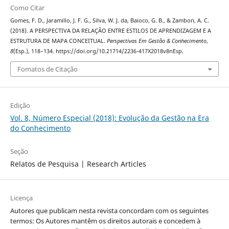
Como Citar
Gomes, F. D., Jaramillo, J. F. G., Silva, W. J. da, Baioco, G. B., & Zambon, A. C.
(2018). A PERSPECTIVA DA RELAÇÃO ENTRE ESTILOS DE APRENDIZAGEM E A
ESTRUTURA DE MAPA CONCEITUAL.
Perspectivas Em Gestão & Conhecimento
,
8
(Esp.), 118–134. https://doi.org/10.21714/2236-417X2018v8nEsp.
Fomatos de Citação
Edição
Vol. 8, Número Especial (2018): Evolução da Gestão na Era
do Conhecimento
Seção
Relatos de Pesquisa | Research Articles
Licença
Autores que publicam nesta revista concordam com os seguintes
termos: Os Autores mantêm os direitos autorais e concedem à