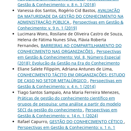
Gestão & Conhecimento: v. 8 n. 3 (2018)
Vanessa dos Santos, Rogério Cid Bastos,
AVALIAÇÃO
DA MATURIDADE DA GESTÃO DO CONHECIMENTO NA
ADMINISTRAÇÃO PÚBLICA
,
Perspectivas em Gestão &
Conhecimento: v. 9 n. 1 (2019)
Lucimara Wons, Rosilane de Oliveira Castro de Souza,
Helena de Fátima Nunes Silva, Flávia Roberta
Fernandes,
BARREIRAS AO COMPARTILHAMENTO DO
CONHECIMENTO NAS ORGANIZAÇÕES
,
Perspectivas
em Gestão & Conhecimento: Vol. 8, Número Especial
(2018): Evolução da Gestão na Era do Conhecimento
Eliane Salete Filippim, Adriana Antunes de Lima,
CONHECIMENTO TÁCITO EM ORGANIZAÇÕES: ESTUDO
DE CASO NO SETOR METALÚRGICO
,
Perspectivas em
Gestão & Conhecimento: v. 4 n. 1 (2014)
Tiago Santos Sampaio, Ana Maria Ferreira Menezes,
Práticas de gestão do conhecimento científico em
grupos de pesquisa: uma análise a partir do modelo
SECI da gestão do conhecimento
,
Perspectivas em
Gestão & Conhecimento: v. 14 n. 1 (2024)
Rafael Capurro,
GESTÃO DO CONHECIMENTO CÉTICO
,
Perspectivas em Gestão & Conhecimento: v. 1 n. 1