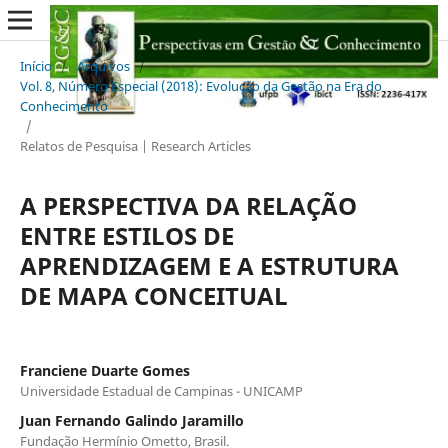
Início
/
Arquivos
/
Vol. 8, Número Especial (2018): Evolução da Gestão na Era do
Conhecimento
/
Relatos de Pesquisa | Research Articles
A PERSPECTIVA DA RELAÇÃO
ENTRE ESTILOS DE
APRENDIZAGEM E A ESTRUTURA
DE MAPA CONCEITUAL
Franciene Duarte Gomes
Universidade Estadual de Campinas - UNICAMP
Juan Fernando Galindo Jaramillo
Fundação Hermínio Ometto, Brasil.