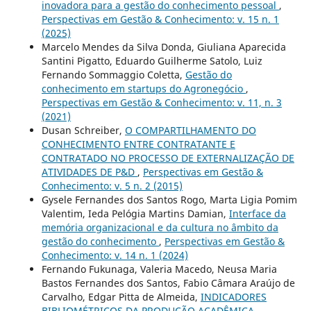
inovadora para a gestão do conhecimento pessoal
,
Perspectivas em Gestão & Conhecimento: v. 15 n. 1
(2025)
Marcelo Mendes da Silva Donda, Giuliana Aparecida
Santini Pigatto, Eduardo Guilherme Satolo, Luiz
Fernando Sommaggio Coletta,
Gestão do
conhecimento em startups do Agronegócio
,
Perspectivas em Gestão & Conhecimento: v. 11, n. 3
(2021)
Dusan Schreiber,
O COMPARTILHAMENTO DO
CONHECIMENTO ENTRE CONTRATANTE E
CONTRATADO NO PROCESSO DE EXTERNALIZAÇÃO DE
ATIVIDADES DE P&D
,
Perspectivas em Gestão &
Conhecimento: v. 5 n. 2 (2015)
Gysele Fernandes dos Santos Rogo, Marta Ligia Pomim
Valentim, Ieda Pelógia Martins Damian,
Interface da
memória organizacional e da cultura no âmbito da
gestão do conhecimento
,
Perspectivas em Gestão &
Conhecimento: v. 14 n. 1 (2024)
Fernando Fukunaga, Valeria Macedo, Neusa Maria
Bastos Fernandes dos Santos, Fabio Câmara Araújo de
Carvalho, Edgar Pitta de Almeida,
INDICADORES
BIBLIOMÉTRICOS DA PRODUÇÃO ACADÊMICA