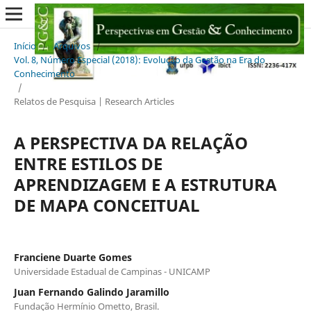
Início
/
Arquivos
/
Vol. 8, Número Especial (2018): Evolução da Gestão na Era do
Conhecimento
/
Relatos de Pesquisa | Research Articles
A PERSPECTIVA DA RELAÇÃO
ENTRE ESTILOS DE
APRENDIZAGEM E A ESTRUTURA
DE MAPA CONCEITUAL
Franciene Duarte Gomes
Universidade Estadual de Campinas - UNICAMP
Juan Fernando Galindo Jaramillo
Fundação Hermínio Ometto, Brasil.