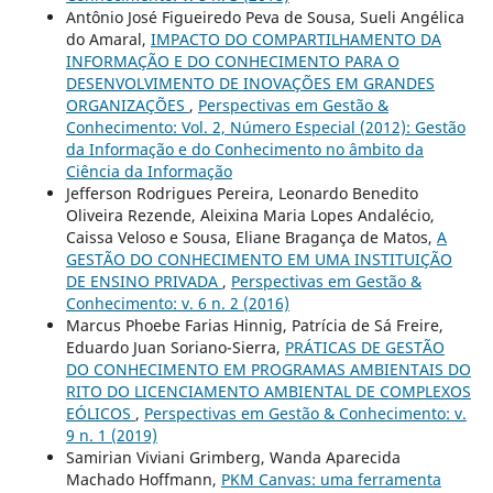
Antônio José Figueiredo Peva de Sousa, Sueli Angélica
do Amaral,
IMPACTO DO COMPARTILHAMENTO DA
INFORMAÇÃO E DO CONHECIMENTO PARA O
DESENVOLVIMENTO DE INOVAÇÕES EM GRANDES
ORGANIZAÇÕES
,
Perspectivas em Gestão &
Conhecimento: Vol. 2, Número Especial (2012): Gestão
da Informação e do Conhecimento no âmbito da
Ciência da Informação
Jefferson Rodrigues Pereira, Leonardo Benedito
Oliveira Rezende, Aleixina Maria Lopes Andalécio,
Caissa Veloso e Sousa, Eliane Bragança de Matos,
A
GESTÃO DO CONHECIMENTO EM UMA INSTITUIÇÃO
DE ENSINO PRIVADA
,
Perspectivas em Gestão &
Conhecimento: v. 6 n. 2 (2016)
Marcus Phoebe Farias Hinnig, Patrícia de Sá Freire,
Eduardo Juan Soriano-Sierra,
PRÁTICAS DE GESTÃO
DO CONHECIMENTO EM PROGRAMAS AMBIENTAIS DO
RITO DO LICENCIAMENTO AMBIENTAL DE COMPLEXOS
EÓLICOS
,
Perspectivas em Gestão & Conhecimento: v.
9 n. 1 (2019)
Samirian Viviani Grimberg, Wanda Aparecida
Machado Hoffmann,
PKM Canvas: uma ferramenta