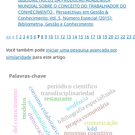
MUNDIAL SOBRE O CONCEITO DO TRABALHADOR DO
CONHECIMENTO
,
Perspectivas em Gestão &
Conhecimento: Vol. 5, Número Especial (2015):
Bibliometria, Gestão e Conhecimento
<<
<
1
2
3
4
5
6
7
8
9
10
11
12
13
14
15
16
17
18
19
20
21
22
23
2
Você também pode
iniciar uma pesquisa avançada por
similaridade
para este artigo.
Palavras-chave
periódico científico
consumo colaborativo
bibliografia especializada
gestión del conocimiento
transdisciplinariedad
tendência
restaurante
modelos
sustentabilidade
terapia comunitária
democracia
comunicação
kdd
processo cognitivo