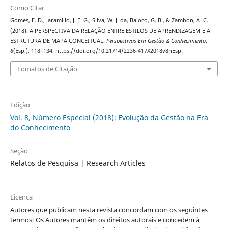
Como Citar
Gomes, F. D., Jaramillo, J. F. G., Silva, W. J. da, Baioco, G. B., & Zambon, A. C.
(2018). A PERSPECTIVA DA RELAÇÃO ENTRE ESTILOS DE APRENDIZAGEM E A
ESTRUTURA DE MAPA CONCEITUAL.
Perspectivas Em Gestão & Conhecimento
,
8
(Esp.), 118–134. https://doi.org/10.21714/2236-417X2018v8nEsp.
Fomatos de Citação
Edição
Vol. 8, Número Especial (2018): Evolução da Gestão na Era
do Conhecimento
Seção
Relatos de Pesquisa | Research Articles
Licença
Autores que publicam nesta revista concordam com os seguintes
termos: Os Autores mantêm os direitos autorais e concedem à