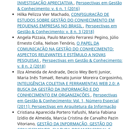
INVESTIGAÇÃO APRECIATIVA
,
Perspectivas em Gestão
& Conhecimento: v. 6 n. 1 (2016)
Hilka Pelizza Vier Machado,
CONFIGURAÇÃO DE
ESTUDOS SOBRE GESTÃO DO CONHECIMENTO EM
PEQUENAS EMPRESAS NO BRASIL
,
Perspectivas em
Gestão & Conhecimento: v. 8 n. 3 (2018)
Angela Pizzaia, Paulo Marcelo Ferraresi Pegino, Júlio
Ernesto Colla, Nelson Tenório,
O PAPEL DA
COMUNICAÇÃO NA GESTÃO DO CONHECIMENTO:
ASPECTOS RELEVANTES E ESTÍMULO A NOVAS
PESQUISAS
,
Perspectivas em Gestão & Conhecimento:
v. 8 n. 2 (2018)
Ilza Almeida de Andrade, Decio Wey Berti Junior,
Maria Inês Tomaél, Renato Junior Moreira Corgosinho,
INTELIGÊNCIA COLETIVA E FERRAMENTAS WEB 2.0: A
BUSCA DA GESTÃO DA INFORMAÇÃO E DO
CONHECIMENTO EM ORGANIZAÇÕES
,
Perspectivas
em Gestão & Conhecimento: Vol. 1, Número Especial
(2011): Perspectivas em Arquitetura da Informação
Cristiana Aparecida Portero Yafushi, Maria Fabiana
Izídio de Almeida, Marcia Cristina de Carvalho Pazin
Vitoriano,
GESTÃO DA INFORMAÇÃO, GESTÃO DO