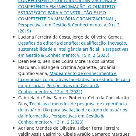
CONHECIMENTO, CULTURA ORGANIZACIONAL E
COMPETÊNCIA EM INFORMAÇÃO: O QUARTETO
ESTRATÉGICO PARA A CONSTRUÇÃO E USO
COMPETENTE DA MEMÓRIA ORGANIZACIONAL
,
Perspectivas em Gestão & Conhecimento: v. 9 n. 3
(2019)
Luciana Ferreira da Costa, Jorge de Oliveira Gomes,
Desafios da editoria científica: qualificação, inovação,
sustentabilidade e inteligência artificial
,
Perspectivas
em Gestão & Conhecimento: v. 15 n. 2 (2025)
Dean Melo, Benildes Coura Moreira dos Santos
Maculan, Elisângela Cristina Aganette, Jordânia
Quintão Viana,
Mapeamento de conhecimento e
taxonomias corporativas facetadas: um estudo de caso
empresarial
,
Perspectivas em Gestão &
Conhecimento: v. 12 n. 3 (2022)
Gabriela da Silva Santos Pinheiro, Célia da Consolação
Dias,
Técnicas e métodos de pesquisa de experiência
do usuário (UX) para avaliação de estudo de usuários
da informação
,
Perspectivas em Gestão &
Conhecimento: v. 13, n. 2 (2023)
Adriano Mendes de Oliveira, Héber Terra Ferreira,
Valdir Assis Casimiro, Cibele Araújo Camargo Marques