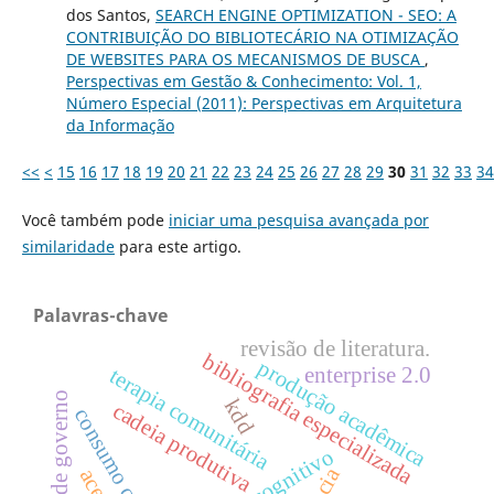
dos Santos,
SEARCH ENGINE OPTIMIZATION - SEO: A
CONTRIBUIÇÃO DO BIBLIOTECÁRIO NA OTIMIZAÇÃO
DE WEBSITES PARA OS MECANISMOS DE BUSCA
,
Perspectivas em Gestão & Conhecimento: Vol. 1,
Número Especial (2011): Perspectivas em Arquitetura
da Informação
<<
<
15
16
17
18
19
20
21
22
23
24
25
26
27
28
29
30
31
32
33
34
Você também pode
iniciar uma pesquisa avançada por
similaridade
para este artigo.
Palavras-chave
revisão de literatura.
bibliografia especializada
produção acadêmica
enterprise 2.0
terapia comunitária
portais de governo
kdd
cadeia produtiva