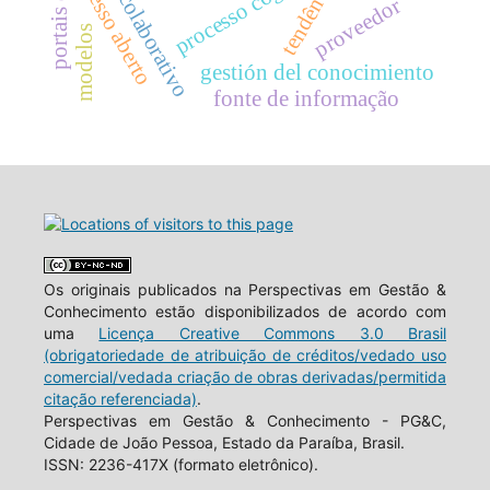
consumo colaborativo
processo cognitivo
tendência
acesso aberto
proveedor
modelos
gestión del conocimiento
fonte de informação
Os originais publicados na Perspectivas em Gestão &
Conhecimento estão disponibilizados de acordo com
uma
Licença Creative Commons 3.0 Brasil
(obrigatoriedade de atribuição de créditos/vedado uso
comercial/vedada criação de obras derivadas/permitida
citação referenciada)
.
Perspectivas em Gestão & Conhecimento - PG&C,
Cidade de João Pessoa, Estado da Paraíba, Brasil.
ISSN: 2236-417X (formato eletrônico).