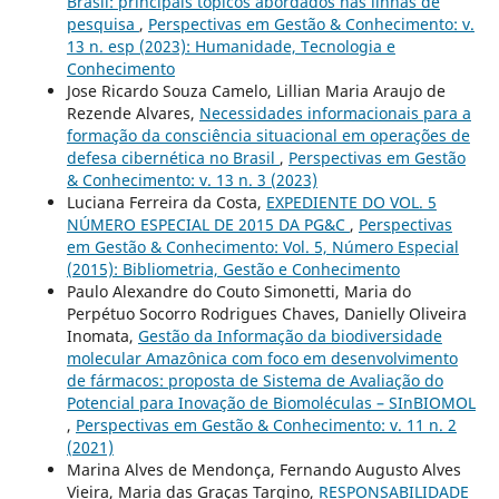
Brasil: principais tópicos abordados nas linhas de
pesquisa
,
Perspectivas em Gestão & Conhecimento: v.
13 n. esp (2023): Humanidade, Tecnologia e
Conhecimento
Jose Ricardo Souza Camelo, Lillian Maria Araujo de
Rezende Alvares,
Necessidades informacionais para a
formação da consciência situacional em operações de
defesa cibernética no Brasil
,
Perspectivas em Gestão
& Conhecimento: v. 13 n. 3 (2023)
Luciana Ferreira da Costa,
EXPEDIENTE DO VOL. 5
NÚMERO ESPECIAL DE 2015 DA PG&C
,
Perspectivas
em Gestão & Conhecimento: Vol. 5, Número Especial
(2015): Bibliometria, Gestão e Conhecimento
Paulo Alexandre do Couto Simonetti, Maria do
Perpétuo Socorro Rodrigues Chaves, Danielly Oliveira
Inomata,
Gestão da Informação da biodiversidade
molecular Amazônica com foco em desenvolvimento
de fármacos: proposta de Sistema de Avaliação do
Potencial para Inovação de Biomoléculas – SInBIOMOL
,
Perspectivas em Gestão & Conhecimento: v. 11 n. 2
(2021)
Marina Alves de Mendonça, Fernando Augusto Alves
Vieira, Maria das Graças Targino,
RESPONSABILIDADE