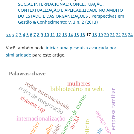
SOCIAL INTERNACIONAL: CONCEITUAÇÃO,
CONTEXTUALIZAÇÃO E APLICABILIDADE NO ÂMBITO
DO ESTADO E DAS ORGANIZAÇÕES
,
Perspectivas em
Gestão & Conhecimento: v. 3 n. 2 (2013)
<<
<
2
3
4
5
6
7
8
9
10
11
12
13
14
15
16
17
18
19
20
21
22
23
24
Você também pode
iniciar uma pesquisa avançada por
similaridade
para este artigo.
Palavras-chave
redes internacionais
mulheres
redes de cooperação
bibliotecário na web.
empresa familiar
gerenciamento de custos
sistema erp
espaço confinado
nr-33
internacionalização
explícito
tácito
trabalho