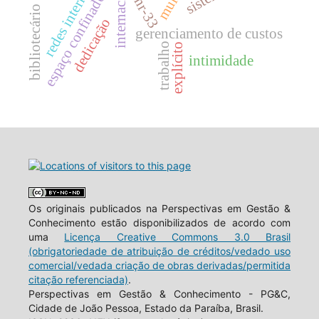
redes internacionais
bibliotecário na web.
espaço confinado
nr-33
dedicação
gerenciamento de custos
trabalho
explícito
intimidade
Os originais publicados na Perspectivas em Gestão &
Conhecimento estão disponibilizados de acordo com
uma
Licença Creative Commons 3.0 Brasil
(obrigatoriedade de atribuição de créditos/vedado uso
comercial/vedada criação de obras derivadas/permitida
citação referenciada)
.
Perspectivas em Gestão & Conhecimento - PG&C,
Cidade de João Pessoa, Estado da Paraíba, Brasil.