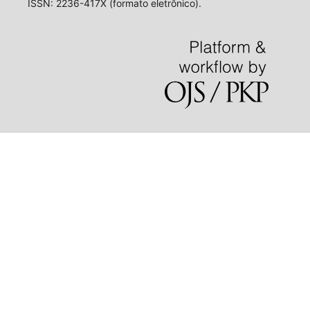
ISSN: 2236-417X (formato eletrônico).