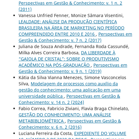
Perspectivas em Gestão & Conhecimento: v. 1 n. 2
(2011)
Vanessa Unfried Fenner, Monize Sâmara Visentini,
LEALDADE: ANÁLISE DA PRODUÇÃO CIENTÍFICA
BRASILEIRA NA ÁREA DE MARKETING NO PERÍODO
COMPREENDIDO ENTRE 2010 E 2016
,
Perspectivas em
Gestão & Conhecimento: v. 7 n. 2 (2017)
Juliana de Souza Andrade, Fernanda Roda Cassundé,
Milka Alves Correira Barbosa,
DA LIBERDADE À
“GAIOLA DE CRISTAL”: SOBRE O PRODUTIVISMO
ACADÊMICO NA PÓS-GRADUAÇÃO
,
Perspectivas em
Gestão & Conhecimento: v. 9 n. 1 (2019)
Kátia da Silva Vianna Menezes, Simone Vasconcelos
Silva,
Modelagem de processos como auxílio da
gestão do conhecimento: uma aplicação em uma
universidade pública
,
Perspectivas em Gestão &
Conhecimento: v. 14 n. 2 (2024)
Fabio Correa, Fabricio Ziviani, Flavia Braga Chinelato,
GESTÃO DO CONHECIMENTO: UMA ANÁLISE
METABIBLIOMÉTRICA
,
Perspectivas em Gestão &
Conhecimento: v. 6 n. 2 (2016)
Luciana Ferreira da Costa,
EXPEDIENTE DO VOLUME