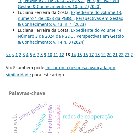
10, NÚMERO 2 DE 2020 DA PG&C
,
Perspectivas em
Gestão & Conhecimento: v. 10, n. 2 (2020)
Luciana Ferreira da Costa,
Expediente do volume 13,
número 1 de 2023 da PG&C
,
Perspectivas em Gestão
& Conhecimento: v. 13, n. 1 (2023)
Luciana Ferreira da Costa,
Expediente do Volume 14,
Número 3 de 2024 da PG&C
,
Perspectivas em Gestão
& Conhecimento: v. 14 n. 3 (2024)
<<
<
1
2
3
4
5
6
7
8
9
10
11
12
13
14
15
16
17
18
19
20
21
22
23
2
Você também pode
iniciar uma pesquisa avançada por
similaridade
para este artigo.
Palavras-chave
controle
setor gráfico
satisfação
internacionalização
redes de cooperação
tácito
mulheres
sistema erp