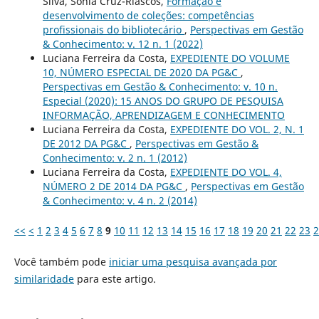
Silva, Sonia Cruz-Riascos,
Formação e
desenvolvimento de coleções: competências
profissionais do bibliotecário
,
Perspectivas em Gestão
& Conhecimento: v. 12 n. 1 (2022)
Luciana Ferreira da Costa,
EXPEDIENTE DO VOLUME
10, NÚMERO ESPECIAL DE 2020 DA PG&C
,
Perspectivas em Gestão & Conhecimento: v. 10 n.
Especial (2020): 15 ANOS DO GRUPO DE PESQUISA
INFORMAÇÃO, APRENDIZAGEM E CONHECIMENTO
Luciana Ferreira da Costa,
EXPEDIENTE DO VOL. 2, N. 1
DE 2012 DA PG&C
,
Perspectivas em Gestão &
Conhecimento: v. 2 n. 1 (2012)
Luciana Ferreira da Costa,
EXPEDIENTE DO VOL. 4,
NÚMERO 2 DE 2014 DA PG&C
,
Perspectivas em Gestão
& Conhecimento: v. 4 n. 2 (2014)
<<
<
1
2
3
4
5
6
7
8
9
10
11
12
13
14
15
16
17
18
19
20
21
22
23
2
Você também pode
iniciar uma pesquisa avançada por
similaridade
para este artigo.