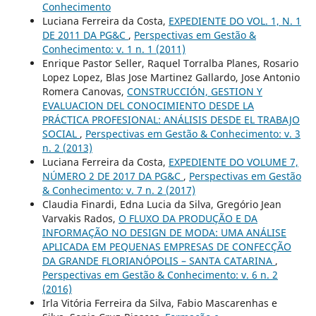
Conhecimento
Luciana Ferreira da Costa,
EXPEDIENTE DO VOL. 1, N. 1
DE 2011 DA PG&C
,
Perspectivas em Gestão &
Conhecimento: v. 1 n. 1 (2011)
Enrique Pastor Seller, Raquel Torralba Planes, Rosario
Lopez Lopez, Blas Jose Martinez Gallardo, Jose Antonio
Romera Canovas,
CONSTRUCCIÓN, GESTION Y
EVALUACION DEL CONOCIMIENTO DESDE LA
PRÁCTICA PROFESIONAL: ANÁLISIS DESDE EL TRABAJO
SOCIAL
,
Perspectivas em Gestão & Conhecimento: v. 3
n. 2 (2013)
Luciana Ferreira da Costa,
EXPEDIENTE DO VOLUME 7,
NÚMERO 2 DE 2017 DA PG&C
,
Perspectivas em Gestão
& Conhecimento: v. 7 n. 2 (2017)
Claudia Finardi, Edna Lucia da Silva, Gregório Jean
Varvakis Rados,
O FLUXO DA PRODUÇÃO E DA
INFORMAÇÃO NO DESIGN DE MODA: UMA ANÁLISE
APLICADA EM PEQUENAS EMPRESAS DE CONFECÇÃO
DA GRANDE FLORIANÓPOLIS – SANTA CATARINA
,
Perspectivas em Gestão & Conhecimento: v. 6 n. 2
(2016)
Irla Vitória Ferreira da Silva, Fabio Mascarenhas e