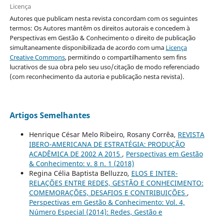
Licença
Autores que publicam nesta revista concordam com os seguintes
termos: Os Autores mantêm os direitos autorais e concedem à
Perspectivas em Gestão & Conhecimento o direito de publicação
simultaneamente disponibilizada de acordo com uma
Licença
Creative Commons
, permitindo o compartilhamento sem fins
lucrativos de sua obra pelo seu uso/citação de modo referenciado
(com reconhecimento da autoria e publicação nesta revista).
Artigos Semelhantes
Henrique César Melo Ribeiro, Rosany Corrêa,
REVISTA
IBERO-AMERICANA DE ESTRATÉGIA: PRODUÇÃO
ACADÊMICA DE 2002 A 2015
,
Perspectivas em Gestão
& Conhecimento: v. 8 n. 1 (2018)
Regina Célia Baptista Belluzzo,
ELOS E INTER-
RELAÇÕES ENTRE REDES, GESTÃO E CONHECIMENTO:
COMEMORAÇÕES, DESAFIOS E CONTRIBUIÇÕES
,
Perspectivas em Gestão & Conhecimento: Vol. 4,
Número Especial (2014): Redes, Gestão e