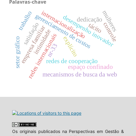
Palavras-chave
internacionalização
mulheres
trabalho
gerenciamento de custos
desempenho inovador
dedicação
satisfação
controle
tácito
empresa familiar
intimidade
redes internacionais
explícito
setor gráfico
nr-33
redes de cooperação
espaço confinado
mecanismos de busca da web
Os originais publicados na Perspectivas em Gestão &