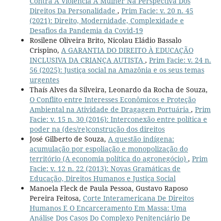
Contra A Violência À Mulher Na Perspectiva Dos
Direitos Da Personalidade
,
Prim Facie: v. 20 n. 45
(2021): Direito, Modernidade, Complexidade e
Desafios da Pandemia da Covid-19
Rosilene Oliveira Brito, Nicolau Eládio Bassalo
Crispino,
A GARANTIA DO DIREITO À EDUCAÇÃO
INCLUSIVA DA CRIANÇA AUTISTA
,
Prim Facie: v. 24 n.
56 (2025): Justiça social na Amazônia e os seus temas
urgentes
Thaís Alves da Silveira, Leonardo da Rocha de Souza,
O Conflito entre Interesses Econômicos e Proteção
Ambiental na Atividade de Dragagem Portuária
,
Prim
Facie: v. 15 n. 30 (2016): Interconexão entre política e
poder na (des/re)construção dos direitos
José Gilberto de Souza,
A questão indígena:
acumulação por espoliação e monopolização do
território (A economia política do agronegócio)
,
Prim
Facie: v. 12 n. 22 (2013): Novas Gramáticas de
Educação, Direitos Humanos e Justiça Social
Manoela Fleck de Paula Pessoa, Gustavo Raposo
Pereira Feitosa,
Corte Interamericana De Direitos
Humanos E O Encarceramento Em Massa: Uma
Análise Dos Casos Do Complexo Penitenciário De