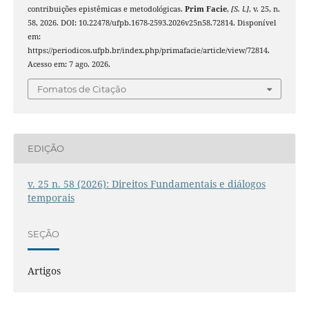
contribuições epistêmicas e metodológicas.
Prim Facie
,
[S. l.]
, v. 25, n.
58, 2026. DOI: 10.22478/ufpb.1678-2593.2026v25n58.72814. Disponível
em:
https://periodicos.ufpb.br/index.php/primafacie/article/view/72814.
Acesso em: 7 ago. 2026.
Fomatos de Citação
EDIÇÃO
v. 25 n. 58 (2026): Direitos Fundamentais e diálogos
temporais
SEÇÃO
Artigos