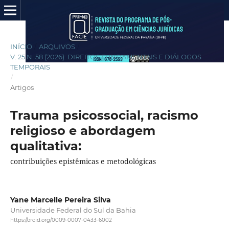
INÍCIO
/
ARQUIVOS
/
V. 25 N. 58 (2026): DIREITOS FUNDAMENTAIS E DIÁLOGOS
TEMPORAIS
/
Artigos
Trauma psicossocial, racismo
religioso e abordagem
qualitativa:
contribuições epistêmicas e metodológicas
Yane Marcelle Pereira Silva
Universidade Federal do Sul da Bahia
https://orcid.org/0009-0007-0433-6002