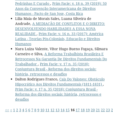
Pedrinhas E Curado
,
Prim Facie: v. 18 n. 39 (2019): 50
Anos da Convenção Interamericana de Direitos
Humanos - Pacto de San Jose, Costa Rica
Lilia Maia de Morais Sales, Luana Silveira de
Andrade,
A MEDIAÇÃO DE CONFLITOS E O DIREITO:
DESENVOLVENDO HABILIDADES A ESSA NOVA
REALIDADE
,
Prim Facie: v. 16 n. 33 (2017): América
Latina - Teorias Pós-Coloniais, Educação e Direitos
Humanos
Nara Luiza Valente, Vitor Hugo Bueno Fogaça, Silmara
Carneiro e Silva,
A Reforma Trabalhista Brasileira E
Retrocessos Na Garantia De Direitos Fundamentais Do
Trabalhador
,
Prim Facie: v. 17 n. 35 (2018):
Conjuntura Brasil - Reforma dos direitos sociais:
história, retrocessos e desafios
Dalton Rodrigues Franco,
Cais Do Valongo: Obstáculo
Hipocrático Aos Direitos Fundamentais (1811-1831)
,
Prim Facie: v. 17 n. 35 (2018): Conjuntura Brasil -
Reforma dos direitos sociais: história, retrocessos e
desafios
<<
<
1
2
3
4
5
6
7
8
9
10
11
12
13
14
15
16
17
18
19
20
21
22
23
2