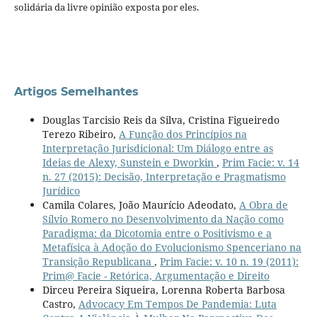
solidária da livre opinião exposta por eles.
Artigos Semelhantes
Douglas Tarcisio Reis da Silva, Cristina Figueiredo
Terezo Ribeiro,
A Função dos Princípios na
Interpretação Jurisdicional: Um Diálogo entre as
Ideias de Alexy, Sunstein e Dworkin
,
Prim Facie: v. 14
n. 27 (2015): Decisão, Interpretação e Pragmatismo
Jurídico
Camila Colares, João Maurício Adeodato,
A Obra de
Sílvio Romero no Desenvolvimento da Nação como
Paradigma: da Dicotomia entre o Positivismo e a
Metafísica à Adoção do Evolucionismo Spenceriano na
Transição Republicana
,
Prim Facie: v. 10 n. 19 (2011):
Prim@ Facie - Retórica, Argumentação e Direito
Dirceu Pereira Siqueira, Lorenna Roberta Barbosa
Castro,
Advocacy Em Tempos De Pandemia: Luta