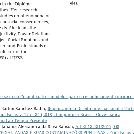
eles.
) in the Diplôme
aïbes. Her research
y studies on phenomena of
ychosocial consequences,
xts. She leads the
ectivity, Power Relations
ject Social Emotions and
en and Professionals of
ofessor of the
ES) at UFSB.
o sexo na Colômbia: três modelos para o reconhecimento jurídico 
le Ratton Sanchez Badin,
Repensando o Direito Internacional a Parti
rim Facie: v. 17 n. 34 (2018): Conjuntura Brasil – Governança,
ional ao Tempo Presente
, Janaina Alessandra da Silva Sanson,
A LEI 13.431/2017, OS
PECIALIZADAS E SUAS CONTAMINAÇÕES PUNITIVAS
,
Prim Facie: 