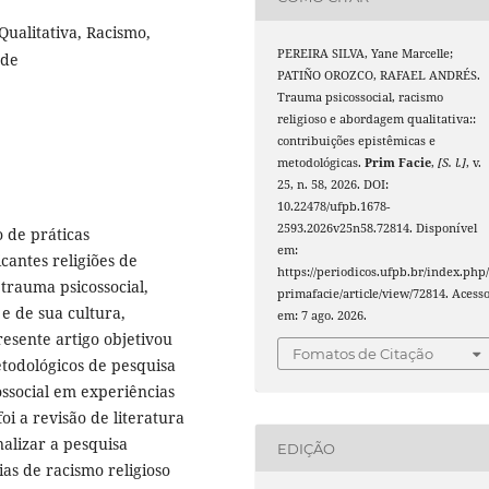
Qualitativa, Racismo,
PEREIRA SILVA, Yane Marcelle;
ade
PATIÑO OROZCO, RAFAEL ANDRÉS.
Trauma psicossocial, racismo
religioso e abordagem qualitativa::
contribuições epistêmicas e
metodológicas.
Prim Facie
,
[S. l.]
, v.
25, n. 58, 2026. DOI:
10.22478/ufpb.1678-
2593.2026v25n58.72814. Disponível
o de práticas
em:
cantes religiões de
https://periodicos.ufpb.br/index.php
 trauma psicossocial,
primafacie/article/view/72814. Acess
e de sua cultura,
em: 7 ago. 2026.
resente artigo objetivou
Fomatos de Citação
etodológicos de pesquisa
ssocial em experiências
oi a revisão de literatura
alizar a pesquisa
EDIÇÃO
as de racismo religioso