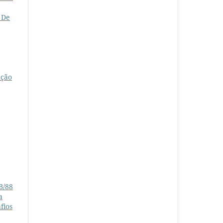
 De
ação
B/88
a
fios