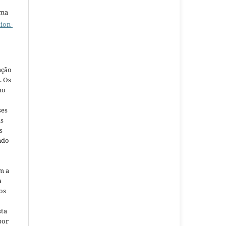
uma
ion-
ação
. Os
ho
ses
as
s
ndo
m a
a
os
sta
por