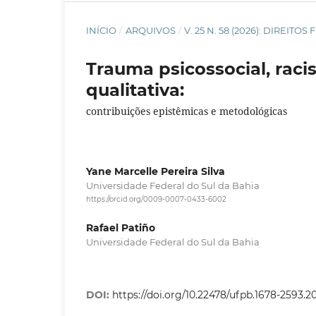
INÍCIO
/
ARQUIVOS
/
V. 25 N. 58 (2026): DIREI
Trauma psicossocial, rac
qualitativa:
contribuições epistêmicas e metodológicas
Yane Marcelle Pereira Silva
Universidade Federal do Sul da Bahia
https://orcid.org/0009-0007-0433-6002
Rafael Patiño
Universidade Federal do Sul da Bahia
DOI:
https://doi.org/10.22478/ufpb.1678-2593.