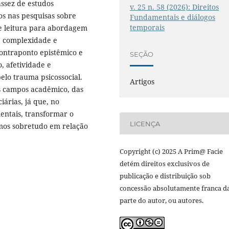
ssez de estudos
v. 25 n. 58 (2026): Direitos
os nas pesquisas sobre
Fundamentais e diálogos
temporais
de leitura para abordagem
re complexidade e
contraponto epistêmico e
SEÇÃO
, afetividade e
elo trauma psicossocial.
Artigos
s campos acadêmico, das
ciárias, já que, no
entais, transformar o
LICENÇA
os sobretudo em relação
Copyright (c) 2025 A Prim@ Facie
detém direitos exclusivos de
publicação e distribuição sob
concessão absolutamente franca d
parte do autor, ou autores.