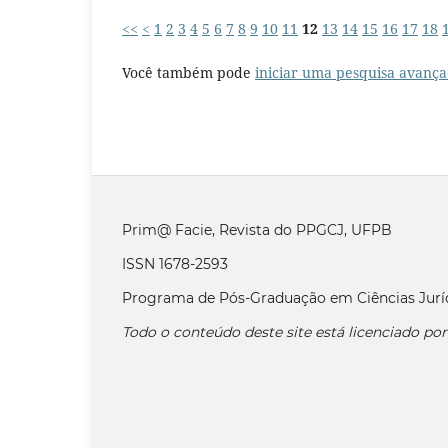
<<
<
1
2
3
4
5
6
7
8
9
10
11
12
13
14
15
16
17
18
Você também pode
iniciar uma pesquisa avança
Prim@ Facie, Revista do PPGCJ, UFPB
ISSN 1678-2593
Programa de Pós-Graduação em Ciências Jurí
Todo o conteúdo deste site está licenciado po