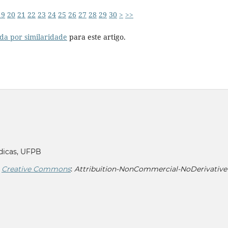
19
20
21
22
23
24
25
26
27
28
29
30
>
>>
da por similaridade
para este artigo.
dicas, UFPB
r
Creative Commons
:
Attribuition-NonCommercial-NoDerivative 