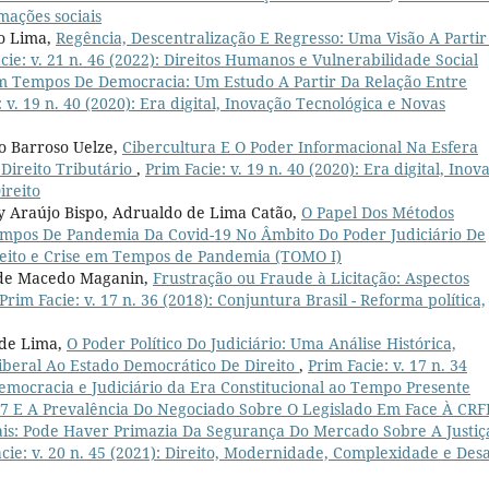
mações sociais
to Lima,
Regência, Descentralização E Regresso: Uma Visão A Partir
cie: v. 21 n. 46 (2022): Direitos Humanos e Vulnerabilidade Social
Em Tempos De Democracia: Um Estudo A Partir Da Relação Entre
: v. 19 n. 40 (2020): Era digital, Inovação Tecnológica e Novas
go Barroso Uelze,
Cibercultura E O Poder Informacional Na Esfera
 Direito Tributário
,
Prim Facie: v. 19 n. 40 (2020): Era digital, Inov
ireito
ly Araújo Bispo, Adrualdo de Lima Catão,
O Papel Dos Métodos
mpos De Pandemia Da Covid-19 No Âmbito Do Poder Judiciário De
Direito e Crise em Tempos de Pandemia (TOMO I)
s de Macedo Maganin,
Frustração ou Fraude à Licitação: Aspectos
Prim Facie: v. 17 n. 36 (2018): Conjuntura Brasil - Reforma política,
 de Lima,
O Poder Político Do Judiciário: Uma Análise Histórica,
 Liberal Ao Estado Democrático De Direito
,
Prim Facie: v. 17 n. 34
emocracia e Judiciário da Era Constitucional ao Tempo Presente
017 E A Prevalência Do Negociado Sobre O Legislado Em Face À CRF
ais: Pode Haver Primazia Da Segurança Do Mercado Sobre A Justiç
cie: v. 20 n. 45 (2021): Direito, Modernidade, Complexidade e Desa