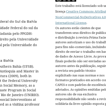
Este trabalho está licenciado sob 
licença
Creative Commons Attribut
NonCommercial-NoDerivatives 4.0
deral do Sul da Bahia
International License
.
idade Federal do sul da
Os autores estão cientes de que
transferem seus direitos de public
dadania pelo PPGDH-
e distribuição à revista Prima Facie
ireito pela Universidade
autores autorizam o uso do trabal
al pela Universidade do
para fins não-comerciais, incluindo
direito de enviar o trabalho em ba
de dados de Acesso Livre. As prov
da Bahia
finais poderão não ser enviadas ao
autores antes da publicação, segui
Southern Bahia (UFSB).
a revista seu padrão técnico
 Antioquia and Master in
explicitado nas suas normas e nos
tura (2009), both in
formatos praticados em acordo co
 the Federal University
CAPES e com padrões de excelênci
in Social Memory, as a
adotados. As opiniões emitidas pel
uate Program in Social
autores são de sua exclusiva
 Rio de Janeiro (UNIRIO).
responsabilidade não sendo a revi
social Interventions at
solidária da livre opinião exposta 
d as a visiting professor