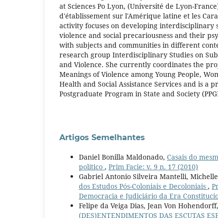
at Sciences Po Lyon, (Université de Lyon-France
d'établissement sur l'Amérique latine et les Car
activity focuses on developing interdisciplinar
violence and social precariousness and their ps
with subjects and communities in different conte
research group Interdisciplinary Studies on Subj
and Violence. She currently coordinates the pro
Meanings of Violence among Young People, Wom
Health and Social Assistance Services and is a pr
Postgraduate Program in State and Society (PPG
Artigos Semelhantes
Daniel Bonilla Maldonado,
Casais do mesm
político
,
Prim Facie: v. 9 n. 17 (2010)
Gabriel Antonio Silveira Mantelli, Michel
dos Estudos Pós-Coloniais e Decoloniais
,
P
Democracia e Judiciário da Era Constituc
Felipe da Veiga Dias, Jean Von Hohendorff
(DES)ENTENDIMENTOS DAS ESCUTAS ES