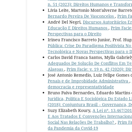
n. 51 (2023): Direitos Humanos e Transfor
Lívia Leite, Martonio Mont'alverne Barre
Bernardo Pereira De Vasconcelos
,
Prim Fa
André Del Negri,
Discursos Autoritários 
Educação E Direitos Humanos
,
Prim Facie
Perspectivas para o Direito
Irineu Francisco Barreto Junior, Prof. Hu
Pública: Crise Do Paradigma Positivista No
Tecnológica e Novas Perspectivas para o D
Carlos David Franca Santos, Mylla Gabrie
Adequados De Solução De Conflitos Em Te
Alagoas
,
Prim Facie: v. 19 n. 42 (2020): 
José Antonio Remedio, Luiz Felipe Gome
Penais e de Improbidade Administrativa
,
democracia e representatividade
Bruno Paiva Bernardes, Eduardo Martins
Jurídica, Política E Sociológica Do Estado
(2018): Conjuntura Brasil – Governança, D
Suzy Elizabeth Koury,
A Lei nº. 13.467/2
E Aos Tratados E Convenções Internacion
Social Nas Relações De Trabalho?
,
Prim Fa
da Pandemia da Covid-19