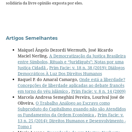
solidária da livre opinião exposta por eles.
Artigos Semelhantes
Maiquel Ângelo Dezordi Wermuth, José Ricardo
Maciel Nerling,
A Democratização da Justiça Brasileira
entre Símbolos, Rituais e “Juridiquês”: Notas por uma
Justiça Cidadã
,
Prim Facie: v. 18 n. 38 (2019): Diálogos
Democráticos À Luz Dos Direitos Humanos
Raquel P. do Amaral Camargo,
Onde está a liberdade?
Concepções de liberdade aplicadas ao debate francês
em torno do véu islâmico
,
Prim Facie: v. 8 n. 14 (2009)
Marcela Andresa Semeghini Pereira, Lourival José de
Oliveira,
O Trabalho Análogo ao Escravo como
Subproduto do Capitalismo quando não são Atendidos
os Fundamentos da Ordem Econômica
,
Prim Facie: v.
13 n. 25 (2014): Direitos Humanos e Desenvolvimento -
Tomo I