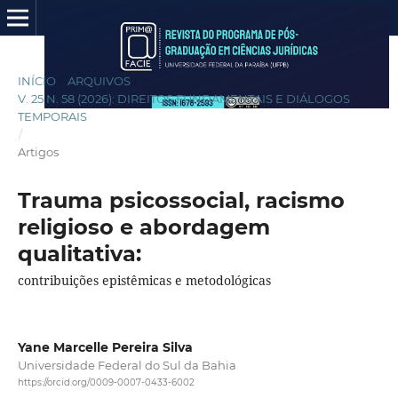
INÍCIO
/
ARQUIVOS
/
V. 25 N. 58 (2026): DIREITOS FUNDAMENTAIS E DIÁLOGOS
TEMPORAIS
/
Artigos
Trauma psicossocial, racismo
religioso e abordagem
qualitativa:
contribuições epistêmicas e metodológicas
Yane Marcelle Pereira Silva
Universidade Federal do Sul da Bahia
https://orcid.org/0009-0007-0433-6002