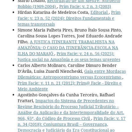
Mario Losano,
Recordação de um Mestre: Norberto
Bobbio (1909-2004)
,
Prim Facie: v. 2 n. 3 (2003)
Hirdan Katarina de Medeiros Costa,
Editorial
,
Prim
Facie: v. 23 n. 52 (2024): Direitos Fundamentais e
temas transversais
Simone Maria Palheta Pires, Bruno Ítalo Sousa Pinto,
Carolina Sousa Lopes Torres, José Eduardo Andrade
Filho,
A JUSTIÇA ITINERANTE TRABALHISTA NA
AMAZÔNIA: O CASO DA ITINERÂNCIA-ESCOLA NA
ILHA DO MARAJÓ
,
Prim Facie: v. 24 n. 56 (2025):
Justiça social na Amazônia e os seus temas urgentes
Carlos Alberto Molinaro, Caroline Dimuro Bender
D’Ávila, Luísa Zuardi Niencheski,
Gaia entre Mordaças
Dilemáticas: Antropocentrismo versus Ecocentrismo
,
Prim Facie: v. 11 n. 21 (2012): Prim@ Facie - Direito e
Meio Ambiente
Agostinho Gonçalves da Cunha Terceiro, Rafhael
Frattari,
Impactos do Sistema de Precedentes no
Regime Rescisório do Processo Judicial Tributário –
Análise da Aplicação e da Intertemporalidade do Art.
966, §5º, do Código de Processo Civil
,
Prim Facie: v. 17
n. 34 (2018): Conjuntura Brasil – Governança,
Democracia e Judiciário da Era Constitucional ao