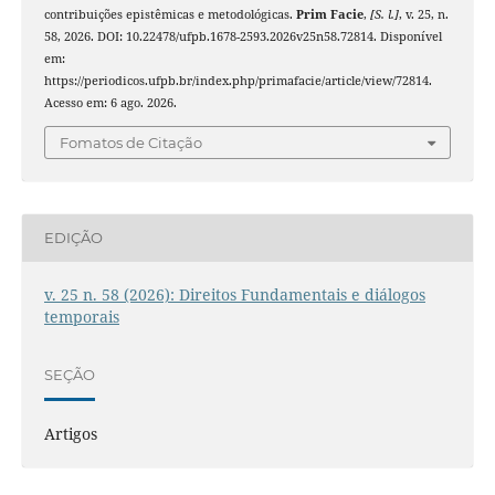
contribuições epistêmicas e metodológicas.
Prim Facie
,
[S. l.]
, v. 25, n.
58, 2026. DOI: 10.22478/ufpb.1678-2593.2026v25n58.72814. Disponível
em:
https://periodicos.ufpb.br/index.php/primafacie/article/view/72814.
Acesso em: 6 ago. 2026.
Fomatos de Citação
EDIÇÃO
v. 25 n. 58 (2026): Direitos Fundamentais e diálogos
temporais
SEÇÃO
Artigos