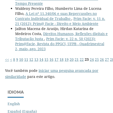
Tempo Presente
Waldeny Pereira Filho, Humberto Lima de Lucena
Filho,
A Lei nº 11.340/06 e suas Repercussões no
Contrato Individual de Trabalho
,
Prim Facie: v. 11 n.
21 (2012): Prim@ Facie - Direito e Meio Ambiente
Jailton Macena de Araújo, Hirdan Katarina de
Medeiros Costa,
Direitos Humanos, Reflexões digitais e
Tributação Justa
,
Prim Facie: v. 22 n. 50 (2023):
Prim@Facie, Revista do PPGCJ, UFPB - Quadrimestral
2, maio- ago. 2023
<<
<
8
9
10
11
12
13
14
15
16
17
18
19
20
21
22
23
24
25
26
27
2
Você também pode
iniciar uma pesquisa avançada por
similaridade
para este artigo.
IDIOMA
English
Español (España)