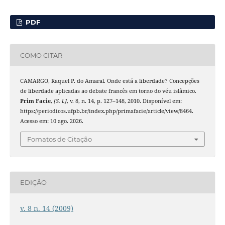
PDF
COMO CITAR
CAMARGO, Raquel P. do Amaral. Onde está a liberdade? Concepções
de liberdade aplicadas ao debate francês em torno do véu islâmico.
Prim Facie
,
[S. l.]
, v. 8, n. 14, p. 127–148, 2010. Disponível em:
https://periodicos.ufpb.br/index.php/primafacie/article/view/8464.
Acesso em: 10 ago. 2026.
Fomatos de Citação
EDIÇÃO
v. 8 n. 14 (2009)