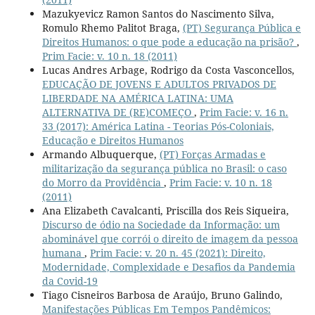
Mazukyevicz Ramon Santos do Nascimento Silva,
Romulo Rhemo Palitot Braga,
(PT) Segurança Pública e
Direitos Humanos: o que pode a educação na prisão?
,
Prim Facie: v. 10 n. 18 (2011)
Lucas Andres Arbage, Rodrigo da Costa Vasconcellos,
EDUCAÇÃO DE JOVENS E ADULTOS PRIVADOS DE
LIBERDADE NA AMÉRICA LATINA: UMA
ALTERNATIVA DE (RE)COMEÇO
,
Prim Facie: v. 16 n.
33 (2017): América Latina - Teorias Pós-Coloniais,
Educação e Direitos Humanos
Armando Albuquerque,
(PT) Forças Armadas e
militarização da segurança pública no Brasil: o caso
do Morro da Providência
,
Prim Facie: v. 10 n. 18
(2011)
Ana Elizabeth Cavalcanti, Priscilla dos Reis Siqueira,
Discurso de ódio na Sociedade da Informação: um
abominável que corrói o direito de imagem da pessoa
humana
,
Prim Facie: v. 20 n. 45 (2021): Direito,
Modernidade, Complexidade e Desafios da Pandemia
da Covid-19
Tiago Cisneiros Barbosa de Araújo, Bruno Galindo,
Manifestações Públicas Em Tempos Pandêmicos: