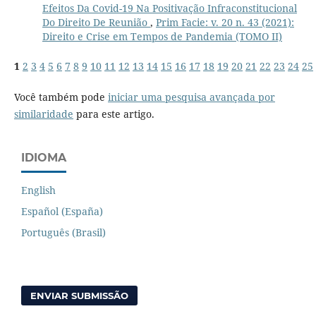
Efeitos Da Covid-19 Na Positivação Infraconstitucional
Do Direito De Reunião
,
Prim Facie: v. 20 n. 43 (2021):
Direito e Crise em Tempos de Pandemia (TOMO II)
1
2
3
4
5
6
7
8
9
10
11
12
13
14
15
16
17
18
19
20
21
22
23
24
25
Você também pode
iniciar uma pesquisa avançada por
similaridade
para este artigo.
IDIOMA
English
Español (España)
Português (Brasil)
ENVIAR SUBMISSÃO