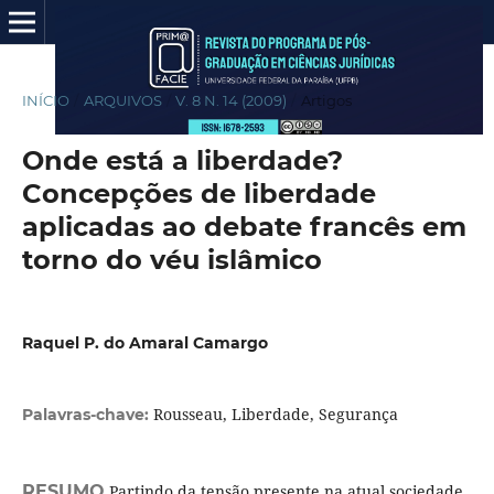
INÍCIO
/
ARQUIVOS
/
V. 8 N. 14 (2009)
/
Artigos
Onde está a liberdade?
Concepções de liberdade
aplicadas ao debate francês em
torno do véu islâmico
Raquel P. do Amaral Camargo
Rousseau, Liberdade, Segurança
Palavras-chave:
RESUMO
Partindo da tensão presente na atual sociedade