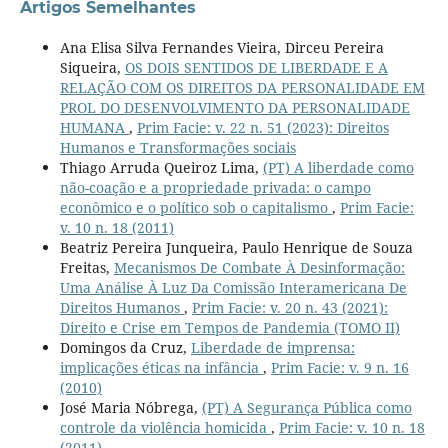
Artigos Semelhantes
Ana Elisa Silva Fernandes Vieira, Dirceu Pereira
Siqueira,
OS DOIS SENTIDOS DE LIBERDADE E A
RELAÇÃO COM OS DIREITOS DA PERSONALIDADE EM
PROL DO DESENVOLVIMENTO DA PERSONALIDADE
HUMANA
,
Prim Facie: v. 22 n. 51 (2023): Direitos
Humanos e Transformações sociais
Thiago Arruda Queiroz Lima,
(PT) A liberdade como
não-coação e a propriedade privada: o campo
econômico e o político sob o capitalismo
,
Prim Facie:
v. 10 n. 18 (2011)
Beatriz Pereira Junqueira, Paulo Henrique de Souza
Freitas,
Mecanismos De Combate À Desinformação:
Uma Análise À Luz Da Comissão Interamericana De
Direitos Humanos
,
Prim Facie: v. 20 n. 43 (2021):
Direito e Crise em Tempos de Pandemia (TOMO II)
Domingos da Cruz,
Liberdade de imprensa:
implicações éticas na infância
,
Prim Facie: v. 9 n. 16
(2010)
José Maria Nóbrega,
(PT) A Segurança Pública como
controle da violência homicida
,
Prim Facie: v. 10 n. 18
(2011)