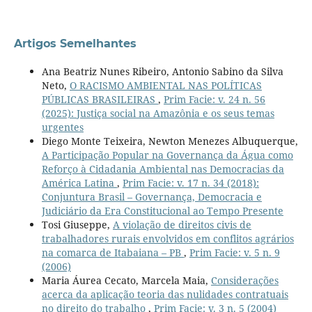
Artigos Semelhantes
Ana Beatriz Nunes Ribeiro, Antonio Sabino da Silva
Neto,
O RACISMO AMBIENTAL NAS POLÍTICAS
PÚBLICAS BRASILEIRAS
,
Prim Facie: v. 24 n. 56
(2025): Justiça social na Amazônia e os seus temas
urgentes
Diego Monte Teixeira, Newton Menezes Albuquerque,
A Participação Popular na Governança da Água como
Reforço à Cidadania Ambiental nas Democracias da
América Latina
,
Prim Facie: v. 17 n. 34 (2018):
Conjuntura Brasil – Governança, Democracia e
Judiciário da Era Constitucional ao Tempo Presente
Tosi Giuseppe,
A violação de direitos civis de
trabalhadores rurais envolvidos em conflitos agrários
na comarca de Itabaiana – PB
,
Prim Facie: v. 5 n. 9
(2006)
Maria Áurea Cecato, Marcela Maia,
Considerações
acerca da aplicação teoria das nulidades contratuais
no direito do trabalho
,
Prim Facie: v. 3 n. 5 (2004)