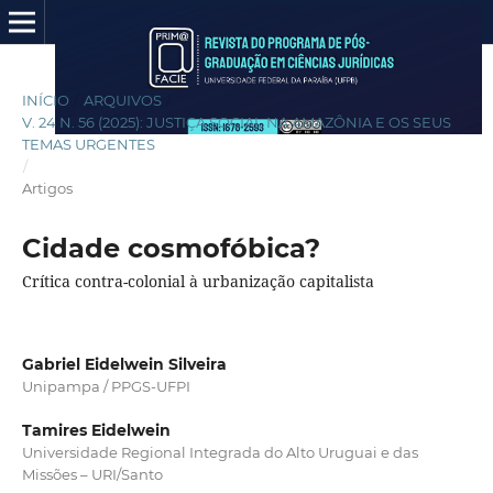
INÍCIO
/
ARQUIVOS
/
V. 24 N. 56 (2025): JUSTIÇA SOCIAL NA AMAZÔNIA E OS SEUS
TEMAS URGENTES
/
Artigos
Cidade cosmofóbica?
Crítica contra-colonial à urbanização capitalista
Gabriel Eidelwein Silveira
Unipampa / PPGS-UFPI
Tamires Eidelwein
Universidade Regional Integrada do Alto Uruguai e das
Missões – URI/Santo