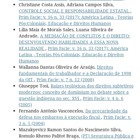
Christiane Costa Assis, Adriana Campos Silva,
CONTROLE SOCIAL E RESPONSABILIDADE ESTATAL
,
Prim Facie: v. 16 n. 33 (2017): América Latina - Teorias
Pós-Coloniais, Educação e Direitos Humanos
Lilia Maia de Morais Sales, Luana Silveira de
Andrade,
A MEDIAÇÃO DE CONFLITOS E O DIREITO:
DESENVOLVENDO HABILIDADES A ESSA NOVA
REALIDADE
,
Prim Facie: v. 16 n. 33 (2017): América
Latina - Teorias Pós-Coloniais, Educação e Direitos
Humanos
Wallanna Dantas Oliveira de Araújo,
Direitos
fundamentais do trabalhador e a Declaração de 1998
da OIT
,
Prim Facie: v. 7 n. 12 (2008)
Giuseppe Tosi,
Raízes teológicas dos direitos subjetivos
modernos: conceito de dominium no debate sobre a
questão indígena no sec. XVI
,
Prim Facie: v. 4 n. 6
(2005)
Fernando Antônio Vasconcelos,
Da precariedade da
defesa nos embargos à execução fiscal
,
Prim Facie: v.
3 n. 5 (2004)
Mazukyevicz Ramon Santos do Nascimento Silva,
Romulo Rhemo Palitot Braga,
(PT) Segurança Pública e