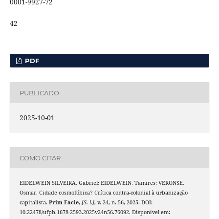
0001-9927-72
42
PDF
PUBLICADO
2025-10-01
COMO CITAR
EIDELWEIN SILVEIRA, Gabriel; EIDELWEIN, Tamires; VERONSE,
Osmar. Cidade cosmofóbica? Crítica contra-colonial à urbanização
capitalista.
Prim Facie
,
[S. l.]
, v. 24, n. 56, 2025. DOI:
10.22478/ufpb.1678-2593.2025v24n56.76092. Disponível em: