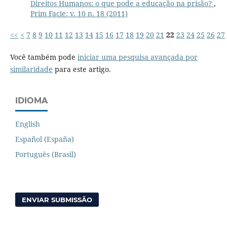
Direitos Humanos: o que pode a educação na prisão?
,
Prim Facie: v. 10 n. 18 (2011)
<<
<
7
8
9
10
11
12
13
14
15
16
17
18
19
20
21
22
23
24
25
26
27
Você também pode
iniciar uma pesquisa avançada por
similaridade
para este artigo.
IDIOMA
English
Español (España)
Português (Brasil)
ENVIAR SUBMISSÃO