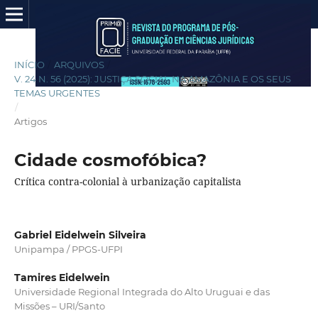
INÍCIO
/
ARQUIVOS
/
V. 24 N. 56 (2025): JUSTIÇA SOCIAL NA AMAZÔNIA E OS SEUS
TEMAS URGENTES
/
Artigos
Cidade cosmofóbica?
Crítica contra-colonial à urbanização capitalista
Gabriel Eidelwein Silveira
Unipampa / PPGS-UFPI
Tamires Eidelwein
Universidade Regional Integrada do Alto Uruguai e das
Missões – URI/Santo