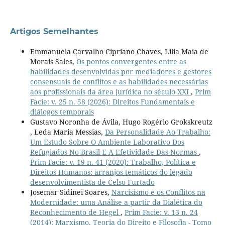
Artigos Semelhantes
Emmanuela Carvalho Cipriano Chaves, Lilia Maia de
Morais Sales,
Os pontos convergentes entre as
habilidades desenvolvidas por mediadores e gestores
consensuais de conflitos e as habilidades necessárias
aos profissionais da área jurídica no século XXI
,
Prim
Facie: v. 25 n. 58 (2026): Direitos Fundamentais e
diálogos temporais
Gustavo Noronha de Ávila, Hugo Rogério Grokskreutz
, Leda Maria Messias,
Da Personalidade Ao Trabalho:
Um Estudo Sobre O Ambiente Laborativo Dos
Refugiados No Brasil E A Efetividade Das Normas
,
Prim Facie: v. 19 n. 41 (2020): Trabalho, Política e
Direitos Humanos: arranjos temáticos do legado
desenvolvimentista de Celso Furtado
Josemar Sidinei Soares,
Narcisismo e os Conflitos na
Modernidade: uma Análise a partir da Dialética do
Reconhecimento de Hegel
,
Prim Facie: v. 13 n. 24
(2014): Marxismo, Teoria do Direito e Filosofia - Tomo