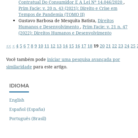
Contratual Do Consumidor E A Lei Nº 14.046/2020
,
Prim Facie: v. 20 n. 43 (2021): Direito e Crise em
Tempos de Pandemia (TOMO II)
Gustavo Barbosa de Mesquita Batista,
Direitos
Humanos e Desenvolvimento
,
Prim Facie: v. 21 n. 47
(2022): Direitos Humanos e Desenvolvimento
<<
<
4
5
6
7
8
9
10
11
12
13
14
15
16
17
18
19
20
21
22
23
24
25
Você também pode
iniciar uma pesquisa avançada por
similaridade
para este artigo.
IDIOMA
English
Español (España)
Português (Brasil)