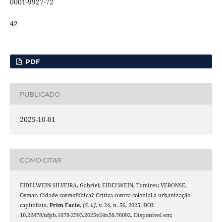
0001-9927-72
42
PDF
PUBLICADO
2025-10-01
COMO CITAR
EIDELWEIN SILVEIRA, Gabriel; EIDELWEIN, Tamires; VERONSE,
Osmar. Cidade cosmofóbica? Crítica contra-colonial à urbanização
capitalista.
Prim Facie
,
[S. l.]
, v. 24, n. 56, 2025. DOI:
10.22478/ufpb.1678-2593.2025v24n56.76092. Disponível em: