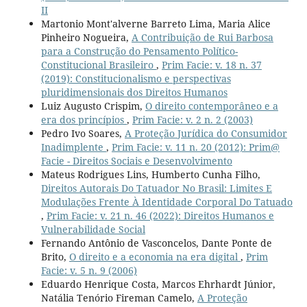
II
Martonio Mont'alverne Barreto Lima, Maria Alice
Pinheiro Nogueira,
A Contribuição de Rui Barbosa
para a Construção do Pensamento Político-
Constitucional Brasileiro
,
Prim Facie: v. 18 n. 37
(2019): Constitucionalismo e perspectivas
pluridimensionais dos Direitos Humanos
Luiz Augusto Crispim,
O direito contemporâneo e a
era dos princípios
,
Prim Facie: v. 2 n. 2 (2003)
Pedro Ivo Soares,
A Proteção Jurídica do Consumidor
Inadimplente
,
Prim Facie: v. 11 n. 20 (2012): Prim@
Facie - Direitos Sociais e Desenvolvimento
Mateus Rodrigues Lins, Humberto Cunha Filho,
Direitos Autorais Do Tatuador No Brasil: Limites E
Modulações Frente À Identidade Corporal Do Tatuado
,
Prim Facie: v. 21 n. 46 (2022): Direitos Humanos e
Vulnerabilidade Social
Fernando Antônio de Vasconcelos, Dante Ponte de
Brito,
O direito e a economia na era digital
,
Prim
Facie: v. 5 n. 9 (2006)
Eduardo Henrique Costa, Marcos Ehrhardt Júnior,
Natália Tenório Fireman Camelo,
A Proteção