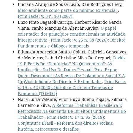
Luciana Araújo de Souza Leão, Dan Rodrigues Levy,
Meio ambiente como parte do mínimo existencial
,
Prim Facie: v. 6 n. 10 (2007)
Enzo Pinto Bagatoli Carriço, Herbert Ricardo Garcia
Viana, Yanko Marcius de Alencar Xavier,
O papel
orientador dos princípios constitucionais na atividade
interpretativa:
,
Prim Facie: v. 25 n. 58 (2026): Direitos
Fundamentais e diálogos temporais
Eduarda Aparecida Santos Golart, Gabriela Gonçalves
de Medeiros, Isabel Christine Silva De Gregori,
Covid-
19 E Perfis De “Denúncias” Na Quarentena”: As
Implicações Do Uso De Dados Pessoais Para Expor
Quem Descumpre As Regras De Isolamento Social E A
(In)Violabilidade Do Direito À Extimidade
,
Prim Facie:
v. 19 n. 42 (2020): Direito e Crise em Tempos de
Pandemia (TOMO I)
Nara Luiza Valente, Vitor Hugo Bueno Fogaça, Silmara
Carneiro e Silva,
A Reforma Trabalhista Brasileira E
Retrocessos Na Garantia De Direitos Fundamentais Do
Trabalhador
,
Prim Facie: v. 17 n. 35 (2018):
Conjuntura Brasil - Reforma dos direitos sociais:
história, retrocessos e desafios