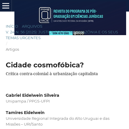
INÍCIO
/
ARQUIVOS
/
V. 24 N. 56 (2025): JUSTIÇA SOCIAL NA AMAZÔNIA E OS SEUS
TEMAS URGENTES
/
Artigos
Cidade cosmofóbica?
Crítica contra-colonial à urbanização capitalista
Gabriel Eidelwein Silveira
Unipampa / PPGS-UFPI
Tamires Eidelwein
Universidade Regional Integrada do Alto Uruguai e das
Missões – URI/Santo