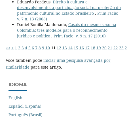
Eduardo Pordeus,
Direito à cultura e
desenvolvimento: a participação social na proteção do
patrimônio cultural no Estado brasileiro
,
Prim Facie:
v. 7 n. 13 (2008)
Daniel Bonilla Maldonado,
Casais do mesmo sexo na
Colômbia: três modelos para o reconhecimento
jurídico e político
,
Prim Facie: v. 9 n. 17 (2010)
<<
<
1
2
3
4
5
6
7
8
9
10
11
12
13
14
15
16
17
18
19
20
21
22
23
2
Você também pode
iniciar uma pesquisa avançada por
similaridade
para este artigo.
IDIOMA
English
Español (España)
Português (Brasil)