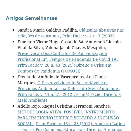
Artigos Semelhantes
Sandra Maria Galdino Padilha,
Cláusulas abusivas nas
relações de consumo
,
Prim Facie: v. 2 n. 3 (2003)
Emerson Victor Hugo Costa de Sá, Anderson Lincoln
Vital da Silva, Valena Jacob Chaves Mesquita,
Preservação Dos Contratos De Aprendizagem
Profissional Em Tempos De Pandemia De Covid-19
,
Prim Facie: v. 20 n. 43 (2021): Direito e Crise em
Tempos de Pandemia (TOMO II)
Fernando Antônio de Vasconcelos, Ana Paula
Marques,
O Desenvolvimento Sustentável e os
Princípios Ambientais na Defesa do Meio Ambiente
,
Prim Facie: v. 11 n. 21 (2012): Prim@ Facie - Direito e
Meio Ambiente
Adelle Rojo, Raquel Cristina Ferraroni Sanches,
METODOLOGIA ATIVA: POSSÍVEL INSTRUMENTO
PARA UM ENSINO JURÍDICO VOLTADO À INCLUSÃO
SOCIAL
,
Prim Facie: v. 16 n. 33 (2017): América Latina
- Teorias Pós-Coloniais, Educação e Direitos Humanos