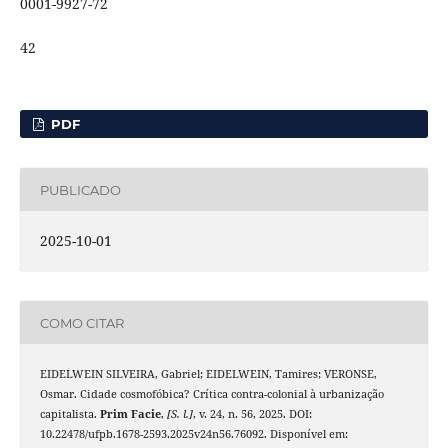
0001-9927-72
42
PDF
PUBLICADO
2025-10-01
COMO CITAR
EIDELWEIN SILVEIRA, Gabriel; EIDELWEIN, Tamires; VERONSE,
Osmar. Cidade cosmofóbica? Crítica contra-colonial à urbanização
capitalista.
Prim Facie
,
[S. l.]
, v. 24, n. 56, 2025. DOI:
10.22478/ufpb.1678-2593.2025v24n56.76092. Disponível em: