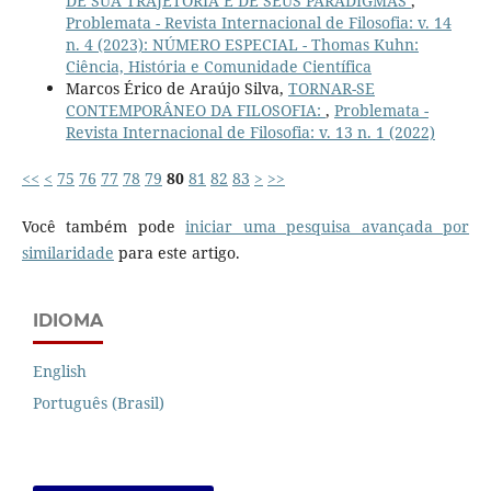
DE SUA TRAJETÓRIA E DE SEUS PARADIGMAS
,
Problemata - Revista Internacional de Filosofia: v. 14
n. 4 (2023): NÚMERO ESPECIAL - Thomas Kuhn:
Ciência, História e Comunidade Científica
Marcos Érico de Araújo Silva,
TORNAR-SE
CONTEMPORÂNEO DA FILOSOFIA:
,
Problemata -
Revista Internacional de Filosofia: v. 13 n. 1 (2022)
<<
<
75
76
77
78
79
80
81
82
83
>
>>
Você também pode
iniciar uma pesquisa avançada por
similaridade
para este artigo.
IDIOMA
English
Português (Brasil)