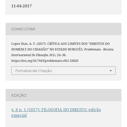
11-04-2017
COMO CITAR
Lopes Dias, A. F. (2017). CRÍTICA AOS LIMITES DOS “DIREITOS DO
HOMEM E DO CIDADÃO” NO ESTADO BURGUÊS.
Problemata - Revista
Internacional De Filosofia
,
8
(1), 24–36.
https://doi.org/10.7443/problemata.v8i1.33626
Fomatos de Citação
EDIÇÃO
v. 8 n. 1 (2017): FILOSOFIA DO DIREITO: edição
especial