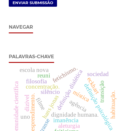
ENVIAR SUBMISSÃO
NAVEGAR
PALAVRAS-CHAVE
fetichismo.
escola nova
definição dialética
sociedad
reuni
eckhart
filosofía
transição
comunidade científica
definição psicológica
concentração.
silêncio
mística
habituação.
desprendimento.
hans jonas
dizível
filme
agência
dignidade humana.
uno
imanência
transe
aleturgia