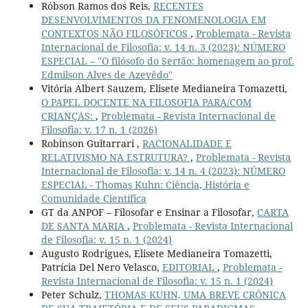
Róbson Ramos dos Reis,
RECENTES
DESENVOLVIMENTOS DA FENOMENOLOGIA EM
CONTEXTOS NÃO FILOSÓFICOS
,
Problemata - Revista
Internacional de Filosofia: v. 14 n. 3 (2023): NÚMERO
ESPECIAL – "O filósofo do Sertão: homenagem ao prof.
Edmilson Alves de Azevêdo"
Vitória Albert Sauzem, Elisete Medianeira Tomazetti,
O PAPEL DOCENTE NA FILOSOFIA PARA/COM
CRIANÇAS:
,
Problemata - Revista Internacional de
Filosofia: v. 17 n. 1 (2026)
Robinson Guitarrari ,
RACIONALIDADE E
RELATIVISMO NA ESTRUTURA?
,
Problemata - Revista
Internacional de Filosofia: v. 14 n. 4 (2023): NÚMERO
ESPECIAL - Thomas Kuhn: Ciência, História e
Comunidade Científica
GT da ANPOF – Filosofar e Ensinar a Filosofar,
CARTA
DE SANTA MARIA
,
Problemata - Revista Internacional
de Filosofia: v. 15 n. 1 (2024)
Augusto Rodrigues, Elisete Medianeira Tomazetti,
Patrícia Del Nero Velasco,
EDITORIAL
,
Problemata -
Revista Internacional de Filosofia: v. 15 n. 1 (2024)
Peter Schulz,
THOMAS KUHN, UMA BREVE CRÔNICA