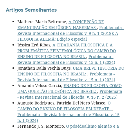
Artigos Semelhantes
Matheus Maria Beltrame,
A CONCEPÇÃO DE
EMANCIPAÇÃO EM JÜRGEN HABERMAS
,
Problemata -
Revista Internacional de Filosofia: v. 9 n. 1 (2018): A
FILOSOFIA ALEMÃ: Edição especial
Jéssica Erd Ribas,
A CIDADANIA FILOSÓFICA E A
PROBLEMÁTICA EPISTEMOLÓGICA DO CAMPO DO
ENSINO DE FILOSOFIA NO BRASIL
,
Problemata -
Revista Internacional de Filosofia: v. 15 n. 1 (2024)
Jonathan Dalla Vechia Bugs,
UMA BREVE HISTÓRIA DO
ENSINO DE FILOSOFIA NO BRASIL:
,
Problemata -
Revista Internacional de Filosofia: v. 15 n. 1 (2024)
Amanda Veloso Garcia,
ENSINO DE FILOSOFIA COMO
UMA QUESTÃO FILOSÓFICA NO BRASIL:
,
Problemata
- Revista Internacional de Filosofia: v. 16 n. 2 (2025)
Augusto Rodrigues, Patrícia Del Nero Velasco,
O
CAMPO DO ENSINO DE FILOSOFIA EM DEBATE:
,
Problemata - Revista Internacional de Filosofia: v. 15
n. 1 (2024)
Fernando J. S. Monteiro,
O pós-idealismo alemão e a