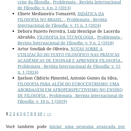
crise da filosofia
,
Problemata - Revista Internacional
de Filosofia: v. 4 n. 2 (2013)
Elisete Medianeira Tomazetti,
DIDÁTICA DA
FILOSOFIA NO BRASIL:
,
Problemata - Revista
Internacional de Filosofia: v. 15 n. 1 (2024)
Debora Pazetto Ferreira, Luiz Henrique de Lacerda
Abrahão,
FILOSOFIA DA TECNOLOGIA
,
Problemata -
Revista Internacional de Filosofia: v. 9 n. 2 (2018)
Artur Smoliak de Oliveira,
NOTAS SOBRE A
UTILIZAÇÃO DO TEXTO FILOSÓFICO NAS PRÁTICAS
ACADÊMICAS DE ENSINAR E APRENDER FILOSOFIA
,
Problemata - Revista Internacional de Filosofia: v. 15
n. 1 (2024)
Ijaelson Clidório Pimentel, Antonio Gomes da Silva,
FILOSOFIA PARA ALÉM DO EUROCENTRISMO: UMA
ABORDAGEM EM AFROPERSPECTIVISMO NO ENSINO
DE FILOSOFIA
,
Problemata - Revista Internacional de
Filosofia: v. 10 n. 1 (2019)
1
2
3
4
5
6
7
8
9
10
>
>>
Você também pode
iniciar uma pesquisa avançada por