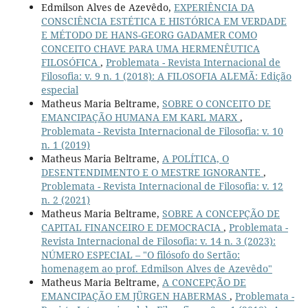
Edmilson Alves de Azevêdo,
EXPERIÊNCIA DA
CONSCIÊNCIA ESTÉTICA E HISTÓRICA EM VERDADE
E MÉTODO DE HANS-GEORG GADAMER COMO
CONCEITO CHAVE PARA UMA HERMENÊUTICA
FILOSÓFICA
,
Problemata - Revista Internacional de
Filosofia: v. 9 n. 1 (2018): A FILOSOFIA ALEMÃ: Edição
especial
Matheus Maria Beltrame,
SOBRE O CONCEITO DE
EMANCIPAÇÃO HUMANA EM KARL MARX
,
Problemata - Revista Internacional de Filosofia: v. 10
n. 1 (2019)
Matheus Maria Beltrame,
A POLÍTICA, O
DESENTENDIMENTO E O MESTRE IGNORANTE
,
Problemata - Revista Internacional de Filosofia: v. 12
n. 2 (2021)
Matheus Maria Beltrame,
SOBRE A CONCEPÇÃO DE
CAPITAL FINANCEIRO E DEMOCRACIA
,
Problemata -
Revista Internacional de Filosofia: v. 14 n. 3 (2023):
NÚMERO ESPECIAL – "O filósofo do Sertão:
homenagem ao prof. Edmilson Alves de Azevêdo"
Matheus Maria Beltrame,
A CONCEPÇÃO DE
EMANCIPAÇÃO EM JÜRGEN HABERMAS
,
Problemata -