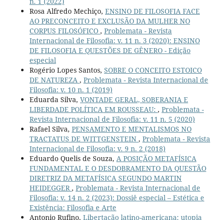
n. 1 (2022)
Rosa Alfredo Mechiço,
ENSINO DE FILOSOFIA FACE
AO PRECONCEITO E EXCLUSÃO DA MULHER NO
CORPUS FILOSÓFICO
,
Problemata - Revista
Internacional de Filosofia: v. 11 n. 3 (2020): ENSINO
DE FILOSOFIA E QUESTÕES DE GÊNERO - Edição
especial
Rogério Lopes Santos,
SOBRE O CONCEITO ESTOICO
DE NATUREZA
,
Problemata - Revista Internacional de
Filosofia: v. 10 n. 1 (2019)
Eduarda Silva,
VONTADE GERAL, SOBERANIA E
LIBERDADE POLÍTICA EM ROUSSEAU:
,
Problemata -
Revista Internacional de Filosofia: v. 11 n. 5 (2020)
Rafael Silva,
PENSAMENTO E MENTALISMOS NO
TRACTATUS DE WITTGENSTEIN
,
Problemata - Revista
Internacional de Filosofia: v. 9 n. 2 (2018)
Eduardo Quelis de Souza,
A POSIÇÃO METAFÍSICA
FUNDAMENTAL E O DESDOBRAMENTO DA QUESTÃO
DIRETRIZ DA METAFÍSICA SEGUNDO MARTIN
HEIDEGGER
,
Problemata - Revista Internacional de
Filosofia: v. 14 n. 2 (2023): Dossiê especial – Estética e
Existência: Filosofia e Arte
Antonio Rufino,
Libertação latino-americana: utopia