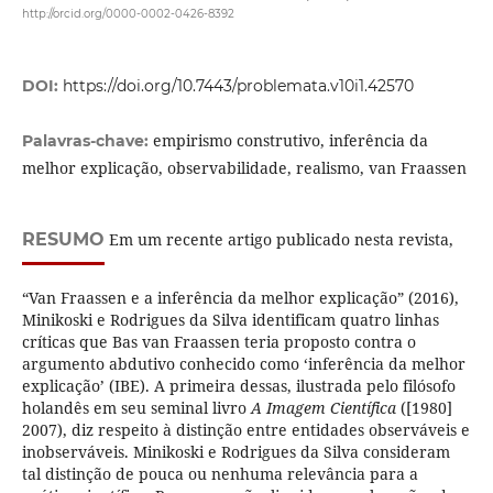
http://orcid.org/0000-0002-0426-8392
DOI:
https://doi.org/10.7443/problemata.v10i1.42570
empirismo construtivo, inferência da
Palavras-chave:
melhor explicação, observabilidade, realismo, van Fraassen
RESUMO
Em um recente artigo publicado nesta revista,
“Van Fraassen e a inferência da melhor explicação” (2016),
Minikoski e Rodrigues da Silva identificam quatro linhas
críticas que Bas van Fraassen teria proposto contra o
argumento abdutivo conhecido como ‘inferência da melhor
explicação’ (IBE). A primeira dessas, ilustrada pelo filósofo
holandês em seu seminal livro
A Imagem Científica
([1980]
2007), diz respeito à distinção entre entidades observáveis e
inobserváveis. Minikoski e Rodrigues da Silva consideram
tal distinção de pouca ou nenhuma relevância para a