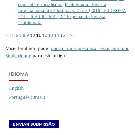
concreta e socialismo
,
Problemata - Revista
Internacional de Filosofia: v. 7 n. 3 (2016): FILOSOFIA
POLÍTICA CRÍTICA | N° Especial da Revista
Problemata
<<
<
6
7
8
9
10
11
12
13
14
15
>
>>
Você também pode
iniciar uma pesquisa avançada por
similaridade
para este artigo.
IDIOMA
English
Português (Brasil)
ENVIAR SUBMISSÃO