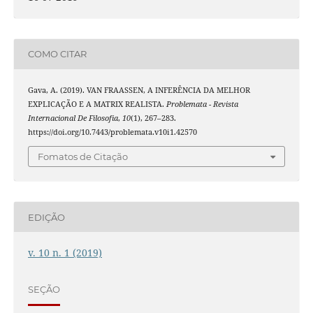
COMO CITAR
Gava, A. (2019). VAN FRAASSEN, A INFERÊNCIA DA MELHOR
EXPLICAÇÃO E A MATRIX REALISTA.
Problemata - Revista
Internacional De Filosofia
,
10
(1), 267–283.
https://doi.org/10.7443/problemata.v10i1.42570
Fomatos de Citação
EDIÇÃO
v. 10 n. 1 (2019)
SEÇÃO