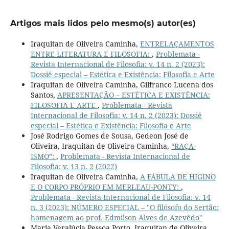
Artigos mais lidos pelo mesmo(s) autor(es)
Iraquitan de Oliveira Caminha,
ENTRELAÇAMENTOS
ENTRE LITERATURA E FILOSOFIA:
,
Problemata -
Revista Internacional de Filosofia: v. 14 n. 2 (2023):
Dossiê especial – Estética e Existência: Filosofia e Arte
Iraquitan de Oliveira Caminha, Gilfranco Lucena dos
Santos,
APRESENTAÇÃO – ESTÉTICA E EXISTÊNCIA:
FILOSOFIA E ARTE
,
Problemata - Revista
Internacional de Filosofia: v. 14 n. 2 (2023): Dossiê
especial – Estética e Existência: Filosofia e Arte
José Rodrigo Gomes de Sousa, Gedeon José de
Oliveira, Iraquitan de Oliveira Caminha,
“RAÇA-
ISMO”:
,
Problemata - Revista Internacional de
Filosofia: v. 13 n. 2 (2022)
Iraquitan de Oliveira Caminha,
A FÁBULA DE HIGINO
E O CORPO PRÓPRIO EM MERLEAU-PONTY:
,
Problemata - Revista Internacional de Filosofia: v. 14
n. 3 (2023): NÚMERO ESPECIAL – "O filósofo do Sertão:
homenagem ao prof. Edmilson Alves de Azevêdo"
Maria Veralúcia Pessoa Porto, Iraquitan de Oliveira