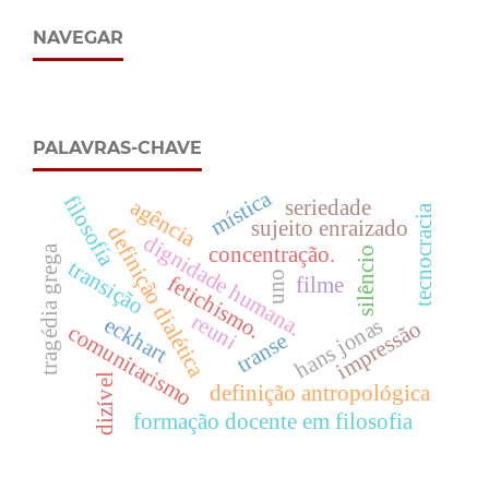
NAVEGAR
PALAVRAS-CHAVE
mística
filosofía
agência
seriedade
tecnocracia
sujeito enraizado
definição dialética
dignidade humana.
concentração.
tragédia grega
silêncio
transição
uno
fetichismo.
filme
reuni
eckhart
hans jonas
impressão
comunitarismo
transe
dizível
definição antropológica
formação docente em filosofia