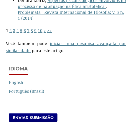
Debora Mariz,
Aspectos psicofisiológicos envolvidos no
processo de habituação na Ética aristotélica
,
Problemata - Revista Internacional de Filosofia: v. 5 n.
1 (2014)
1
2
3
4
5
6
7
8
9
10
>
>>
Você também pode
iniciar uma pesquisa avançada por
similaridade
para este artigo.
IDIOMA
English
Português (Brasil)
ENVIAR SUBMISSÃO