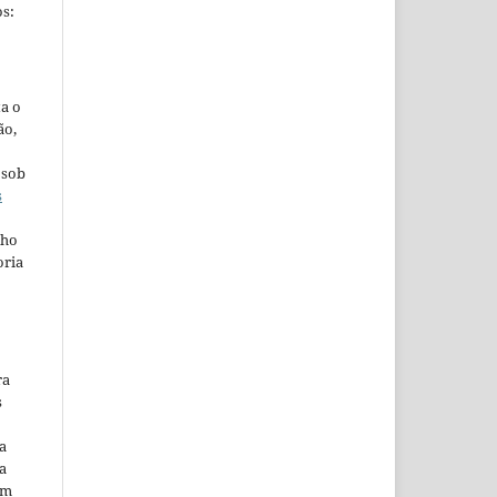
s:
ta o
ão,
 sob
s
lho
oria
ra
s
a
a
em