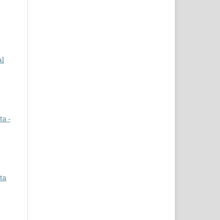
al
a -
ta