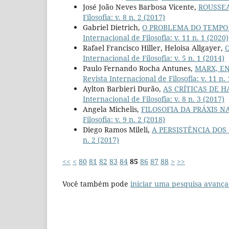
José João Neves Barbosa Vicente,
ROUSSEA
Filosofia: v. 8 n. 2 (2017)
Gabriel Dietrich,
O PROBLEMA DO TEMPO 
Internacional de Filosofia: v. 11 n. 1 (2020)
Rafael Francisco Hiller, Heloisa Allgayer,
O
Internacional de Filosofia: v. 5 n. 1 (2014)
Paulo Fernando Rocha Antunes,
MARX, EN
Revista Internacional de Filosofia: v. 11 n.
Aylton Barbieri Durão,
AS CRÍTICAS DE 
Internacional de Filosofia: v. 8 n. 3 (2017)
Angela Michelis,
FILOSOFIA DA PRÁXIS 
Filosofia: v. 9 n. 2 (2018)
Diego Ramos Mileli,
A PERSISTÊNCIA DOS
n. 2 (2017)
<<
<
80
81
82
83
84
85
86
87
88
>
>>
Você também pode
iniciar uma pesquisa avança