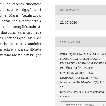
ir de teorias filosóficas
ileiro, a investigação será
PUBLICADO
o e Maria Auxiliadora,
s obras sob a perspectiva
22-07-2020
ana e exemplificando os
diáspora. Para isso será
tans Yorubás que, além de
COMO CITAR
ncia das coisas, também
a sobre a personalidade
Paula Eugenio, N. (2020). ESTÉTICA 
iretamente na construção
FILOSOFIA DA ARTE AFRICANA::
UMA BREVE ABORDAGEM SOBRE OS
PADRÕES ESTÉTICOS QUE
CONECTAM ÁFRICA E SUA
DIÁSPORA.
Problemata - Revista
Internacional De Filosofia
,
11
(2), 112–
123.
https://doi.org/10.7443/problemata.v1
i2.53634
Fomatos de Citação