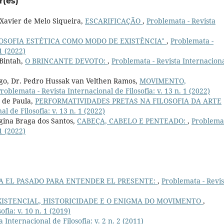
r(es)
 Xavier de Melo Siqueira,
ESCARIFICAÇÃO
,
Problemata - Revista
ILOSOFIA ESTÉTICA COMO MODO DE EXISTÊNCIA"
,
Problemata -
 1 (2022)
 Bintah,
O BRINCANTE DEVOTO:
,
Problemata - Revista Internacion
ago, Dr. Pedro Hussak van Velthen Ramos,
MOVIMENTO,
roblemata - Revista Internacional de Filosofia: v. 13 n. 1 (2022)
s de Paula,
PERFORMATIVIDADES PRETAS NA FILOSOFIA DA ARTE
l de Filosofia: v. 13 n. 1 (2022)
gina Braga dos Santos,
CABEÇA, CABELO E PENTEADO:
,
Problemat
 1 (2022)
A EL PASADO PARA ENTENDER EL PRESENTE:
,
Problemata - Revis
XISTENCIAL, HISTORICIDADE E O ENIGMA DO MOVIMENTO
,
fia: v. 10 n. 1 (2019)
 Internacional de Filosofia: v. 2 n. 2 (2011)