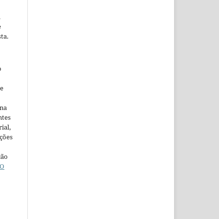
m
e
ta.
o
ne
ina
ntes
ial,
ações
ção
O