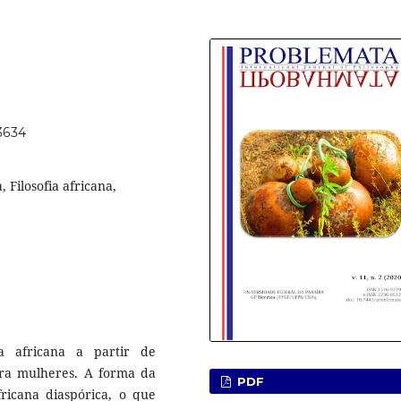
53634
, Filosofia africana,
ca africana a partir de
para mulheres. A forma da
PDF
fricana diaspórica, o que