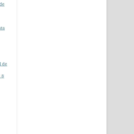
 de
sta
l de
. 8