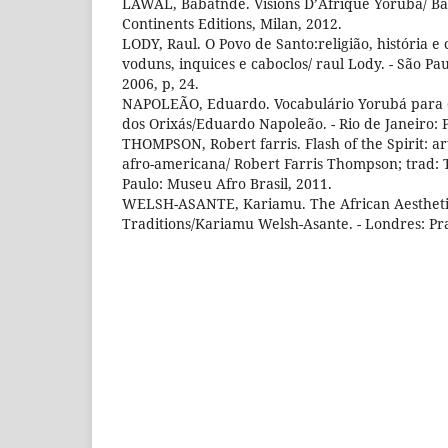
LAWAL, Babatnde. Visions D’Afrique Yorubá/ Ba
Continents Editions, Milan, 2012.
LODY, Raul. O Povo de Santo:religião, história e 
voduns, inquices e caboclos/ raul Lody. - São P
2006, p, 24.
NAPOLEÃO, Eduardo. Vocabulário Yorubá para 
dos Orixás/Eduardo Napoleão. - Rio de Janeiro: P
THOMPSON, Robert farris. Flash of the Spirit: art
afro-americana/ Robert Farris Thompson; trad: 
Paulo: Museu Afro Brasil, 2011.
WELSH-ASANTE, Kariamu. The African Aesthetic
Traditions/Kariamu Welsh-Asante. - Londres: Pr