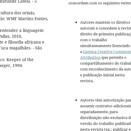
batunde Lawal. - 5
concordam com os seguintes termo
cultura dos orixás,
aulo: WMF Martins Fontes,
Autores mantém os direitos
autorais e concedem à revis
entender a linguagem
direito de primeira publicaç
allas, 2010,
com o trabalho
e e filosofia africana e
simultaneamente licenciado
Tuca magalhães. - São
a
Licença Creative Common
Attribution
que permite o
s: Keeper of the
compartilhamento do traba
aeger, 1994.
com reconhecimento da aut
e publicação inicial nesta
revista.
Autores têm autorização pa
assumir contratos adicionai
separadamente, para
distribuição não-exclusiva d
versão do trabalho publicad
nesta revista (ex.: publicar 