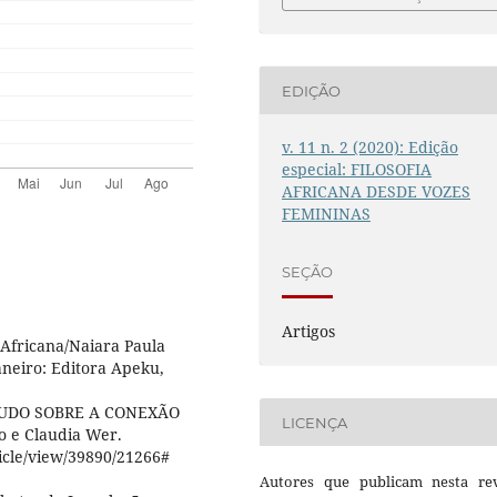
EDIÇÃO
v. 11 n. 2 (2020): Edição
especial: FILOSOFIA
AFRICANA DESDE VOZES
FEMININAS
SEÇÃO
Artigos
Africana/Naiara Paula
Janeiro: Editora Apeku,
TUDO SOBRE A CONEXÃO
LICENÇA
 e Claudia Wer.
ticle/view/39890/21266#
Autores que publicam nesta rev