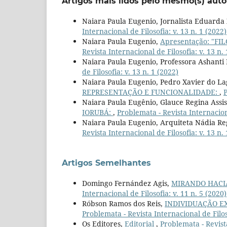
Artigos mais lidos pelo mesmo(s) auto
Naiara Paula Eugenio, Jornalista Eduarda
Internacional de Filosofia: v. 13 n. 1 (2022)
Naiara Paula Eugenio,
Apresentação: "F
Revista Internacional de Filosofia: v. 13 n.
Naiara Paula Eugenio, Professora Ashanti
de Filosofia: v. 13 n. 1 (2022)
Naiara Paula Eugenio, Pedro Xavier do L
REPRESENTAÇÃO E FUNCIONALIDADE:
,
P
Naiara Paula Eugênio, Glauce Regina Assi
IORUBÁ:
,
Problemata - Revista Internaciona
Naiara Paula Eugenio, Arquiteta Nádia Re
Revista Internacional de Filosofia: v. 13 n.
Artigos Semelhantes
Domingo Fernández Agis,
MIRANDO HACI
Internacional de Filosofia: v. 11 n. 5 (2020)
Róbson Ramos dos Reis,
INDIVIDUAÇÃO E
Problemata - Revista Internacional de Filoso
Os Editores,
Editorial
,
Problemata - Revista