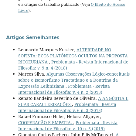
e a citação do trabalho publicado (Veja
O Efeito do Acesso
Livre
).
Artigos Semelhantes
Leonardo Marques Kussler,
ALTERIDADE NO
SOFISTA: ECOS PLATÔNICOS OCULTOS NA PROPOSTA
RICOEURIANA
,
Problemata - Revista Internacional de
Filosofia: v. 9 n. 4 (2018)
Marcos Silva,
Algumas Observações Lógico-conceituais
sobre o Isomorfismo Tractatiano e a Doutrina da
Expressão Leibniziana
,
Problemata - Revista
Internacional de Filosofia: v. 4 n. 2 (2013)
Renato Bandeira Severino de Oliveira,
A ANGÚSTIA E
SUAS CARACTERIZAÇÕES
,
Problemata - Revista
Internacional de Filosofia: v. 6 n. 3 (2015)
Rafael Francisco Hiller, Heloisa Allgayer,
COOPERAÇÃO E EMPATIA:
,
Problemata - Revista
Internacional de Filosofia: v. 10 n. 5 (2019)
Gionatan Carlos Pacheco, John Ellis McTaggart,
A