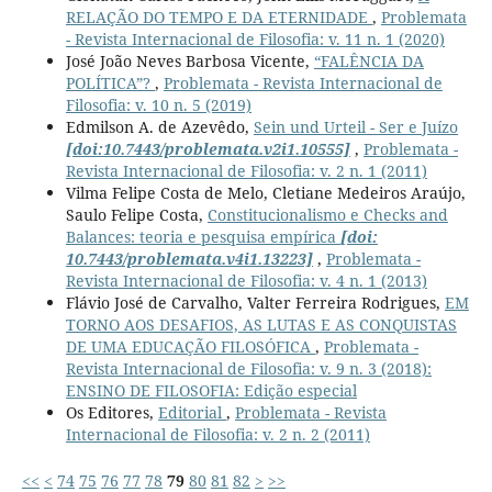
RELAÇÃO DO TEMPO E DA ETERNIDADE
,
Problemata
- Revista Internacional de Filosofia: v. 11 n. 1 (2020)
José João Neves Barbosa Vicente,
“FALÊNCIA DA
POLÍTICA”?
,
Problemata - Revista Internacional de
Filosofia: v. 10 n. 5 (2019)
Edmilson A. de Azevêdo,
Sein und Urteil - Ser e Juízo
[doi:10.7443/problemata.v2i1.10555]
,
Problemata -
Revista Internacional de Filosofia: v. 2 n. 1 (2011)
Vilma Felipe Costa de Melo, Cletiane Medeiros Araújo,
Saulo Felipe Costa,
Constitucionalismo e Checks and
Balances: teoria e pesquisa empírica
[doi:
10.7443/problemata.v4i1.13223]
,
Problemata -
Revista Internacional de Filosofia: v. 4 n. 1 (2013)
Flávio José de Carvalho, Valter Ferreira Rodrigues,
EM
TORNO AOS DESAFIOS, AS LUTAS E AS CONQUISTAS
DE UMA EDUCAÇÃO FILOSÓFICA
,
Problemata -
Revista Internacional de Filosofia: v. 9 n. 3 (2018):
ENSINO DE FILOSOFIA: Edição especial
Os Editores,
Editorial
,
Problemata - Revista
Internacional de Filosofia: v. 2 n. 2 (2011)
<<
<
74
75
76
77
78
79
80
81
82
>
>>