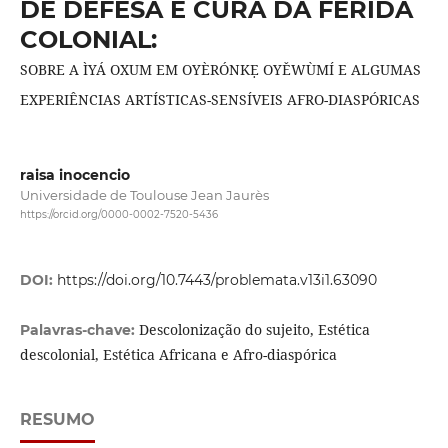
DE DEFESA E CURA DA FERIDA
COLONIAL:
SOBRE A ÌYÁ OXUM EM OYÈRÓNKẸ OYĚWÙMÍ E ALGUMAS
EXPERIÊNCIAS ARTÍSTICAS-SENSÍVEIS AFRO-DIASPÓRICAS
raisa inocencio
Universidade de Toulouse Jean Jaurès
https://orcid.org/0000-0002-7520-5436
DOI:
https://doi.org/10.7443/problemata.v13i1.63090
Descolonização do sujeito, Estética
Palavras-chave:
descolonial, Estética Africana e Afro-diaspórica
RESUMO