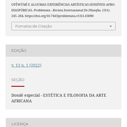
OYĚWÙMÍ E ALGUMAS EXPERIÊNCIAS ARTÍSTICAS-SENSÍVEIS AFRO-
DIASPÓRICAS.
Problemata - Revista Internacional De Filosofia
,
13
(1),
245–264. https://doi.org/10.7443/problemata.v13i1.63090
Fomatos de Citação
EDIÇÃO
v. 13 n. 1 (2022)
SEÇÃO
Dossiê especial - ESTÉTICA E FILOSOFIA DA ARTE
AFRICANA
LICENÇA