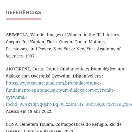
REFERÊNCIAS
ABIMBOLA, Wande. Images of Women in the Ifá Literary
Corpus. In : Kaplan, Flora. Queen, Queen Mothers,
Priestesses, and Power. New York : New York Academy of
Sciences. 1997.
AKOTIRENE, Carla. Osun é fundamento epistemológico: um
diálogo com Oyèronké Oyèwúmi. Disponível em :
https://www.cartacapital.com.br/opiniao/osun-e-
fundamento-epistemologico-um-dialogo-com-oyeronke-
oyewumi/?
fbclid=IwAR1BjNqQshNDq3vExZsnC5tY_SUfCUkE0rXPYHKQfoUc
Acesso em 19 abr 2022.
BONA, Dénètem Touam. Cosmopoéticas do Refúgio. Rio de
Janeiro : Cultura e Barbarie. 2020.