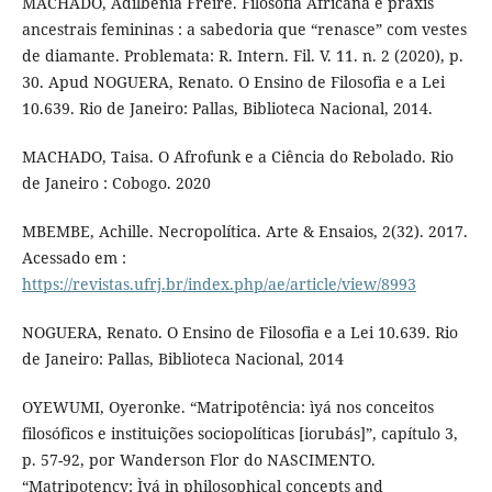
MACHADO, Adilbênia Freire. Filosofia Africana e práxis
ancestrais femininas : a sabedoria que “renasce” com vestes
de diamante. Problemata: R. Intern. Fil. V. 11. n. 2 (2020), p.
30. Apud NOGUERA, Renato. O Ensino de Filosofia e a Lei
10.639. Rio de Janeiro: Pallas, Biblioteca Nacional, 2014.
MACHADO, Taisa. O Afrofunk e a Ciência do Rebolado. Rio
de Janeiro : Cobogo. 2020
MBEMBE, Achille. Necropolítica. Arte & Ensaios, 2(32). 2017.
Acessado em :
https://revistas.ufrj.br/index.php/ae/article/view/8993
NOGUERA, Renato. O Ensino de Filosofia e a Lei 10.639. Rio
de Janeiro: Pallas, Biblioteca Nacional, 2014
OYEWUMI, Oyeronke. “Matripotência: ìyá nos conceitos
filosóficos e instituições sociopolíticas [iorubás]”, capítulo 3,
p. 57-92, por Wanderson Flor do NASCIMENTO.
“Matripotency: Ìyá in philosophical concepts and