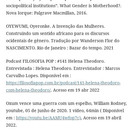
sociopolitical institutions”. What Gender is Motherhood?.
Nova Iorque: Palgrave Macmillan, 2016.
OYEWUMI, Oyeronke. A Invenção das Mulheres.
Construindo um sentido africano para os discursos
ocidentais de gênero. Tradução por Wanderson Flor do
NASCIMENTO. Rio de Janeiro : Bazar do tempo. 2021
Podcast FILOSOFIA POP : #141 Helena Theodoro.
Entrevistada : Helena Theodoro. Entrevistador : Marcos
Carvalho Lopes. Disponível em :
https://filosofiapop.com.br/podcast/141-helena-theodoro-
com-helena-theodoro/
. Acesso em 19 abr 2022
Oxum vence uma guerra com um espelho, William Rodney,
youtube, 05 de junho de 2020. 1 vídeo, 64min ( Disponível
em :
https://youtu.be/AAMU4wfop7c)
, Acesso em 19 abril
2022.