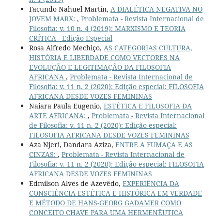
Facundo Nahuel Martín,
A DIALÉTICA NEGATIVA NO
JOVEM MARX:
,
Problemata - Revista Internacional de
Filosofia: v. 10 n. 4 (2019): MARXISMO E TEORIA
CRÍTICA - Edição Especial
Rosa Alfredo Mechiço,
AS CATEGORIAS CULTURA,
HISTÓRIA E LIBERDADE COMO VECTORES NA
EVOLUÇÃO E LEGITIMAÇÃO DA FILOSOFIA
AFRICANA
,
Problemata - Revista Internacional de
Filosofia: v. 11 n. 2 (2020): Edição especial: FILOSOFIA
AFRICANA DESDE VOZES FEMININAS
Naiara Paula Eugenio,
ESTÉTICA E FILOSOFIA DA
ARTE AFRICANA:
,
Problemata - Revista Internacional
de Filosofia: v. 11 n. 2 (2020): Edição especial:
FILOSOFIA AFRICANA DESDE VOZES FEMININAS
Aza Njeri, Dandara Aziza,
ENTRE A FUMAÇA E AS
CINZAS:
,
Problemata - Revista Internacional de
Filosofia: v. 11 n. 2 (2020): Edição especial: FILOSOFIA
AFRICANA DESDE VOZES FEMININAS
Edmilson Alves de Azevêdo,
EXPERIÊNCIA DA
CONSCIÊNCIA ESTÉTICA E HISTÓRICA EM VERDADE
E MÉTODO DE HANS-GEORG GADAMER COMO
CONCEITO CHAVE PARA UMA HERMENÊUTICA