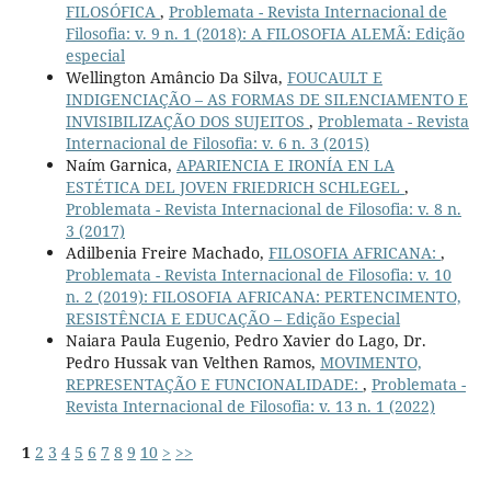
FILOSÓFICA
,
Problemata - Revista Internacional de
Filosofia: v. 9 n. 1 (2018): A FILOSOFIA ALEMÃ: Edição
especial
Wellington Amâncio Da Silva,
FOUCAULT E
INDIGENCIAÇÃO – AS FORMAS DE SILENCIAMENTO E
INVISIBILIZAÇÃO DOS SUJEITOS
,
Problemata - Revista
Internacional de Filosofia: v. 6 n. 3 (2015)
Naím Garnica,
APARIENCIA E IRONÍA EN LA
ESTÉTICA DEL JOVEN FRIEDRICH SCHLEGEL
,
Problemata - Revista Internacional de Filosofia: v. 8 n.
3 (2017)
Adilbenia Freire Machado,
FILOSOFIA AFRICANA:
,
Problemata - Revista Internacional de Filosofia: v. 10
n. 2 (2019): FILOSOFIA AFRICANA: PERTENCIMENTO,
RESISTÊNCIA E EDUCAÇÃO – Edição Especial
Naiara Paula Eugenio, Pedro Xavier do Lago, Dr.
Pedro Hussak van Velthen Ramos,
MOVIMENTO,
REPRESENTAÇÃO E FUNCIONALIDADE:
,
Problemata -
Revista Internacional de Filosofia: v. 13 n. 1 (2022)
1
2
3
4
5
6
7
8
9
10
>
>>