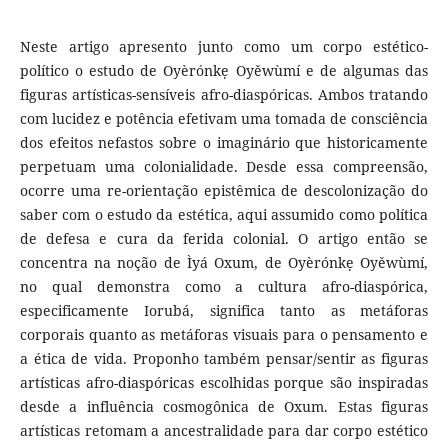
Neste artigo apresento junto como um corpo estético-
político o estudo de Oyèrónkẹ Oyěwùmí e de algumas das
figuras artísticas-sensíveis afro-diaspóricas. Ambos tratando
com lucidez e potência efetivam uma tomada de consciência
dos efeitos nefastos sobre o imaginário que historicamente
perpetuam uma colonialidade. Desde essa compreensão,
ocorre uma re-orientação epistêmica de descolonização do
saber com o estudo da estética, aqui assumido como política
de defesa e cura da ferida colonial. O artigo então se
concentra na noção de Ìyá Oxum, de Oyèrónkẹ Oyěwùmí,
no qual demonstra como a cultura afro-diaspórica,
especificamente Iorubá, significa tanto as metáforas
corporais quanto as metáforas visuais para o pensamento e
a ética de vida. Proponho também pensar/sentir as figuras
artísticas afro-diaspóricas escolhidas porque são inspiradas
desde a influência cosmogônica de Oxum. Estas figuras
artísticas retomam a ancestralidade para dar corpo estético