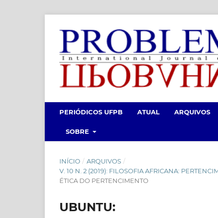
PERIÓDICOS UFPB
ATUAL
ARQUIVOS
SOBRE
INÍCIO
/
ARQUIVOS
/
V. 10 N. 2 (2019): FILOSOFIA AFRICANA: PERTE
ÉTICA DO PERTENCIMENTO
UBUNTU: