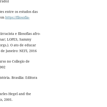
orado)
 entre os estudos das
l em
https://filosofia-
acista e filosofias afro-
Omar; LOPES, Sammy
rgs.). O ato de educar
 de Janeiro: NEFI, 2016
rso no Collegio de
2002
tória. Brasília: Editora
harles Hegel and the
s, 2001.