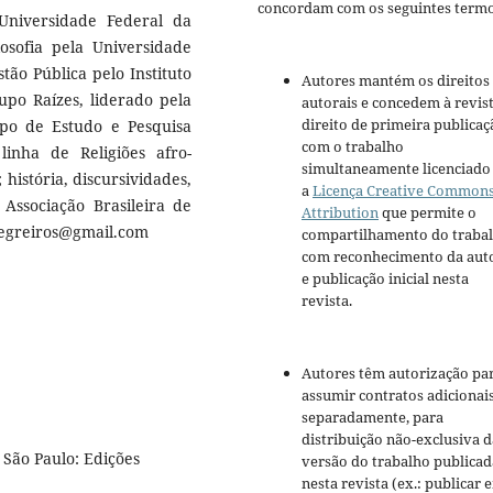
concordam com os seguintes termo
Universidade Federal da
osofia pela Universidade
tão Pública pelo Instituto
Autores mantém os direitos
upo Raízes, liderado pela
autorais e concedem à revis
direito de primeira publicaç
upo de Estudo e Pesquisa
com o trabalho
linha de Religiões afro-
simultaneamente licenciado
; história, discursividades,
a
Licença Creative Common
 Associação Brasileira de
Attribution
que permite o
enegreiros@gmail.com
compartilhamento do traba
com reconhecimento da aut
e publicação inicial nesta
revista.
Autores têm autorização pa
assumir contratos adicionai
separadamente, para
distribuição não-exclusiva d
 São Paulo: Edições
versão do trabalho publicad
nesta revista (ex.: publicar 