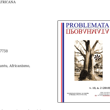
AFRICANA
47738
Ubuntu, Africanismo,