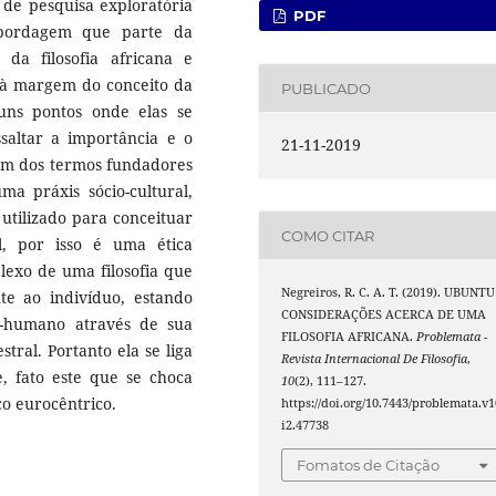
r de pesquisa exploratória
PDF
abordagem que parte da
o da filosofia africana e
a à margem do conceito da
PUBLICADO
lguns pontos onde elas se
ssaltar a importância e o
21-11-2019
um dos termos fundadores
ma práxis sócio-cultural,
 utilizado para conceituar
COMO CITAR
l, por isso é uma ética
exo de uma filosofia que
Negreiros, R. C. A. T. (2019). UBUNTU:
e ao indivíduo, estando
CONSIDERAÇÕES ACERCA DE UMA
-humano através de sua
FILOSOFIA AFRICANA.
Problemata -
tral. Portanto ela se liga
Revista Internacional De Filosofia
,
e, fato este que se choca
10
(2), 111–127.
co eurocêntrico.
https://doi.org/10.7443/problemata.v1
i2.47738
Fomatos de Citação