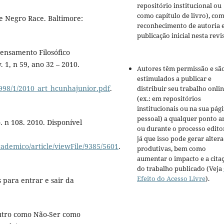
repositório institucional ou
como capítulo de livro), co
e Negro Race. Baltimore:
reconhecimento de autoria 
publicação inicial nesta revis
ensamento Filosófico
 1, n 59, ano 32 – 2010.
Autores têm permissão e sã
estimulados a publicar e
5998/1/2010_art_hcunhajunior.pdf
.
distribuir seu trabalho onli
(ex.: em repositórios
institucionais ou na sua pág
pessoal) a qualquer ponto a
. n 108. 2010. Disponível
ou durante o processo editor
já que isso pode gerar alter
cademico/article/viewFile/9385/5601
.
produtivas, bem como
aumentar o impacto e a cita
do trabalho publicado (Veja
Efeito do Acesso Livre
).
 para entrar e sair da
utro como Não-Ser como