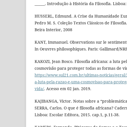
______. Introdução à História da Filosofia. Lisboa
HUSSERL, Edmund. A Crise da Humanidade Europe
Pedro M. S. Coleção Textos Clássicos de Filosofi
Beira Interior, 2008
KANT, Immanuel. Observations sur le sentiment
In Oeuvres philosophiques. Paris: Gallimard/NRF,
KAKOZI, Jean Bosco. Filosofia africana: a luta p
cosmovisão para proteger todas as formas de vi
https://www.sul21.com.br/ultimas-noticias/geral/2
a-luta-pela-razao-e-uma-cosmovisao-para-proteg
vida/
. Acesso em 02 jan. 2019.
KAJIBANGA, Victor. Notas sobre a “problemática” 
SERRA, Carlos. O que é filosofia africana? Cadern
Lisboa: Escolar Editora, 2015. cap.1, p.11-38.