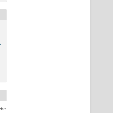
–
ista