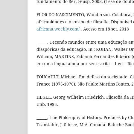
fundamento do Ser. Feusp, 2005. (Tese de dout
FLOR DO NASCIMENTO, Wanderson. Colaborações
africanidades e o ensino de filosofia. Disponíve
africana.weebly.com/
. Acesso em 18 set. 2018
______. Tecendo mundos entre uma educação antirr
diaspóricas da educação. In.: KOHAN, Walter 
William; MARTINS, Fabiana Fernandes Ribeiro (o
em uma língua ainda por ser escrita – 1 ed – Rio
FOUCAULT, Michael. Em defesa da sociedade. Cu
France (1975-1976). São Paulo: Martins Fontes, 
HEGEL, Georg Wilhelm Friedrich. Filosofia da His
Unb. 1995.
______. The Philosophy of History. Prefaces by C
Translator, J. Sibree, M.A. Canada: Batoche Book