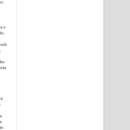
s:
ta o
ão,
 sob
s
lho
oria
ra
s
a
a
em