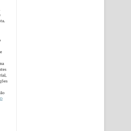
m
e
ta.
o
ne
ina
ntes
ial,
ações
ção
O