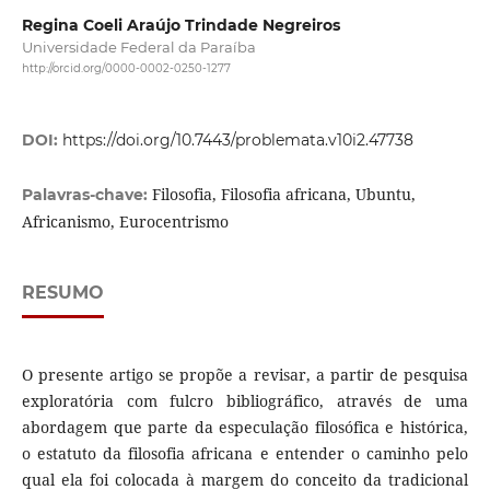
Regina Coeli Araújo Trindade Negreiros
Universidade Federal da Paraíba
http://orcid.org/0000-0002-0250-1277
DOI:
https://doi.org/10.7443/problemata.v10i2.47738
Filosofia, Filosofia africana, Ubuntu,
Palavras-chave:
Africanismo, Eurocentrismo
RESUMO
O presente artigo se propõe a revisar, a partir de pesquisa
exploratória com fulcro bibliográfico, através de uma
abordagem que parte da especulação filosófica e histórica,
o estatuto da filosofia africana e entender o caminho pelo
qual ela foi colocada à margem do conceito da tradicional