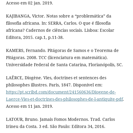
Acesso em 02 jan. 2019.
KAJIBANGA, Victor. Notas sobre a “problemática” da
filosofia africana. In: SERRA, Carlos. O que é filosofia
africana? Cadernos de ciências sociais. Lisboa: Escolar
Editora, 2015. cap.1, p.11-38.
KAMERS, Fernando. Pitágoras de Samos e o Teorema de
Pitágoras. 2008. TCC (licenciatura em matemática).
Universidade Federal de Santa Catarina, Florianópolis, SC.
LAËRCE, Diogène. Vies, doctrines et sentences des
philosophes illustres. Paris, 1847. Disponível em:
https://pt.scribd.com/document/241560636/Diogene-de-
Laerce-Vies-et-doctrines-des-philosophes-de-l-antiquite-pdf
.
Acesso em 11 jan. 2019.
LATOUR, Bruno. Jamais Fomos Modernos. Trad. Carlos
Irineu da Costa. 3 ed. São Paulo: Editora 34, 2016.