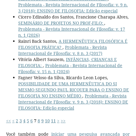
Problemata - Revista Internacional de Filosofia: v. 9 n.
3 (2018): ENSINO DE FILOSOFIA: Edição especial
Cícero Edinaldo dos Santos, Francione Charapa Alves,
SEMINÁRIO DE PROJETOS NO PROF-FILO:
,
Problemata - Revista Internacional de Filosofia: v. 17
n. 1 (2026)
Rainri Back Santos,
A HERMENÊUTICA FILOSÓFICA É
FILOSOFIA PRÁTICA?
,
Problemata - Revista
Internacional de Filosofia: v. 8 n. 3 (2017)
Vitória Albert Sauzem,
INFÂNCIAS, CRIANÇAS E
FILOSOFIA:
,
Problemata - Revista Internacional de
Filosofia: v. 15 n. 1 (2024)
Fagner Veloso da Silva, Ricardo Leon Lopes,
POSSIBILIDADE DE UMA HERMENÊUTICA DO SI
MESMO SEGUNDO PAUL RICOUER PARA O ENSINO DE
FILOSOFIA NO ENSINO MÉDIO
,
Problemata - Revista
Internacional de Filosofia: v. 9 n. 3 (2018): ENSINO DE
FILOSOFIA: Edição especial
<<
<
2
3
4
5
6
7
8
9
10
11
>
>>
Você também pode
iniciar uma pesquisa avançada por