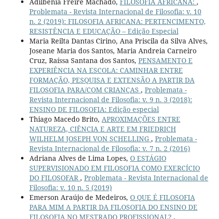
Adilbenia Freire Machado,
FILOSOFIA AFRICANA:
,
Problemata - Revista Internacional de Filosofia: v. 10
n. 2 (2019): FILOSOFIA AFRICANA: PERTENCIMENTO,
RESISTÊNCIA E EDUCAÇÃO – Edição Especial
Maria Reilta Dantas Cirino, Ana Priscila da Silva Alves,
Joseane Maria dos Santos, Maria Andreia Carneiro
Cruz, Raíssa Santana dos Santos,
PENSAMENTO E
EXPERIÊNCIA NA ESCOLA: CAMINHAR ENTRE
FORMAÇÃO, PESQUISA E EXTENSÃO A PARTIR DA
FILOSOFIA PARA/COM CRIANÇAS
,
Problemata -
Revista Internacional de Filosofia: v. 9 n. 3 (2018):
ENSINO DE FILOSOFIA: Edição especial
Thiago Macedo Brito,
APROXIMAÇÕES ENTRE
NATUREZA, CIÊNCIA E ARTE EM FRIEDRICH
WILHELM JOSEPH VON SCHELLING
,
Problemata -
Revista Internacional de Filosofia: v. 7 n. 2 (2016)
Adriana Alves de Lima Lopes,
O ESTÁGIO
SUPERVISIONADO EM FILOSOFIA COMO EXERCÍCIO
DO FILOSOFAR
,
Problemata - Revista Internacional de
Filosofia: v. 10 n. 5 (2019)
Emerson Araújo de Medeiros,
O QUE É FILOSOFIA
PARA MIM A PARTIR DA FILOSOFIA DO ENSINO DE
FILOSOFIA NO MESTRADO PROFISSIONAL?
,