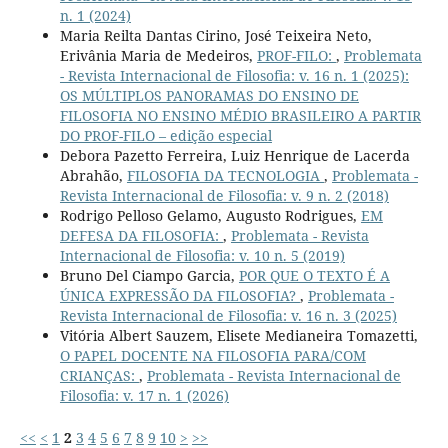
n. 1 (2024)
Maria Reilta Dantas Cirino, José Teixeira Neto,
Erivânia Maria de Medeiros,
PROF-FILO:
,
Problemata
- Revista Internacional de Filosofia: v. 16 n. 1 (2025):
OS MÚLTIPLOS PANORAMAS DO ENSINO DE
FILOSOFIA NO ENSINO MÉDIO BRASILEIRO A PARTIR
DO PROF-FILO – edição especial
Debora Pazetto Ferreira, Luiz Henrique de Lacerda
Abrahão,
FILOSOFIA DA TECNOLOGIA
,
Problemata -
Revista Internacional de Filosofia: v. 9 n. 2 (2018)
Rodrigo Pelloso Gelamo, Augusto Rodrigues,
EM
DEFESA DA FILOSOFIA:
,
Problemata - Revista
Internacional de Filosofia: v. 10 n. 5 (2019)
Bruno Del Ciampo Garcia,
POR QUE O TEXTO É A
ÚNICA EXPRESSÃO DA FILOSOFIA?
,
Problemata -
Revista Internacional de Filosofia: v. 16 n. 3 (2025)
Vitória Albert Sauzem, Elisete Medianeira Tomazetti,
O PAPEL DOCENTE NA FILOSOFIA PARA/COM
CRIANÇAS:
,
Problemata - Revista Internacional de
Filosofia: v. 17 n. 1 (2026)
<<
<
1
2
3
4
5
6
7
8
9
10
>
>>