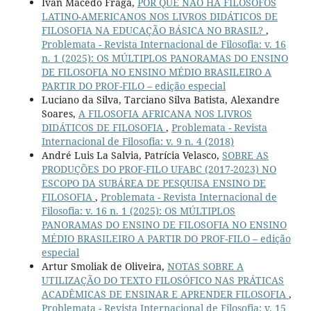
Ivan Macedo Fraga,
POR QUE NÃO HÁ FILÓSOFOS
LATINO-AMERICANOS NOS LIVROS DIDÁTICOS DE
FILOSOFIA NA EDUCAÇÃO BÁSICA NO BRASIL?
,
Problemata - Revista Internacional de Filosofia: v. 16
n. 1 (2025): OS MÚLTIPLOS PANORAMAS DO ENSINO
DE FILOSOFIA NO ENSINO MÉDIO BRASILEIRO A
PARTIR DO PROF-FILO – edição especial
Luciano da Silva, Tarciano Silva Batista, Alexandre
Soares,
A FILOSOFIA AFRICANA NOS LIVROS
DIDÁTICOS DE FILOSOFIA
,
Problemata - Revista
Internacional de Filosofia: v. 9 n. 4 (2018)
André Luis La Salvia, Patrícia Velasco,
SOBRE AS
PRODUÇÕES DO PROF-FILO UFABC (2017-2023) NO
ESCOPO DA SUBÁREA DE PESQUISA ENSINO DE
FILOSOFIA
,
Problemata - Revista Internacional de
Filosofia: v. 16 n. 1 (2025): OS MÚLTIPLOS
PANORAMAS DO ENSINO DE FILOSOFIA NO ENSINO
MÉDIO BRASILEIRO A PARTIR DO PROF-FILO – edição
especial
Artur Smoliak de Oliveira,
NOTAS SOBRE A
UTILIZAÇÃO DO TEXTO FILOSÓFICO NAS PRÁTICAS
ACADÊMICAS DE ENSINAR E APRENDER FILOSOFIA
,
Problemata - Revista Internacional de Filosofia: v. 15