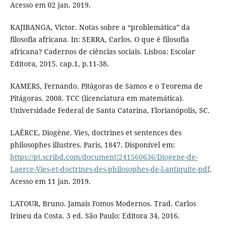
Acesso em 02 jan. 2019.
KAJIBANGA, Victor. Notas sobre a “problemática” da
filosofia africana. In: SERRA, Carlos. O que é filosofia
africana? Cadernos de ciências sociais. Lisboa: Escolar
Editora, 2015. cap.1, p.11-38.
KAMERS, Fernando. Pitágoras de Samos e o Teorema de
Pitágoras. 2008. TCC (licenciatura em matemática).
Universidade Federal de Santa Catarina, Florianópolis, SC.
LAËRCE, Diogène. Vies, doctrines et sentences des
philosophes illustres. Paris, 1847. Disponível em:
https://pt.scribd.com/document/241560636/Diogene-de-
Laerce-Vies-et-doctrines-des-philosophes-de-l-antiquite-pdf
.
Acesso em 11 jan. 2019.
LATOUR, Bruno. Jamais Fomos Modernos. Trad. Carlos
Irineu da Costa. 3 ed. São Paulo: Editora 34, 2016.