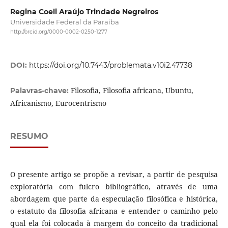
Regina Coeli Araújo Trindade Negreiros
Universidade Federal da Paraíba
http://orcid.org/0000-0002-0250-1277
DOI:
https://doi.org/10.7443/problemata.v10i2.47738
Filosofia, Filosofia africana, Ubuntu,
Palavras-chave:
Africanismo, Eurocentrismo
RESUMO
O presente artigo se propõe a revisar, a partir de pesquisa
exploratória com fulcro bibliográfico, através de uma
abordagem que parte da especulação filosófica e histórica,
o estatuto da filosofia africana e entender o caminho pelo
qual ela foi colocada à margem do conceito da tradicional