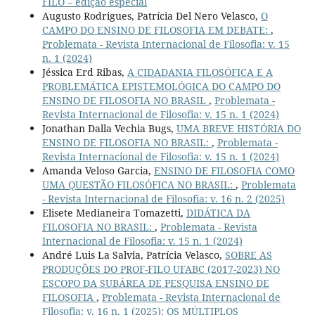
FILO – edição especial
Augusto Rodrigues, Patrícia Del Nero Velasco,
O
CAMPO DO ENSINO DE FILOSOFIA EM DEBATE:
,
Problemata - Revista Internacional de Filosofia: v. 15
n. 1 (2024)
Jéssica Erd Ribas,
A CIDADANIA FILOSÓFICA E A
PROBLEMÁTICA EPISTEMOLÓGICA DO CAMPO DO
ENSINO DE FILOSOFIA NO BRASIL
,
Problemata -
Revista Internacional de Filosofia: v. 15 n. 1 (2024)
Jonathan Dalla Vechia Bugs,
UMA BREVE HISTÓRIA DO
ENSINO DE FILOSOFIA NO BRASIL:
,
Problemata -
Revista Internacional de Filosofia: v. 15 n. 1 (2024)
Amanda Veloso Garcia,
ENSINO DE FILOSOFIA COMO
UMA QUESTÃO FILOSÓFICA NO BRASIL:
,
Problemata
- Revista Internacional de Filosofia: v. 16 n. 2 (2025)
Elisete Medianeira Tomazetti,
DIDÁTICA DA
FILOSOFIA NO BRASIL:
,
Problemata - Revista
Internacional de Filosofia: v. 15 n. 1 (2024)
André Luis La Salvia, Patrícia Velasco,
SOBRE AS
PRODUÇÕES DO PROF-FILO UFABC (2017-2023) NO
ESCOPO DA SUBÁREA DE PESQUISA ENSINO DE
FILOSOFIA
,
Problemata - Revista Internacional de
Filosofia: v. 16 n. 1 (2025): OS MÚLTIPLOS