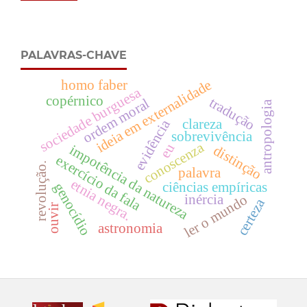
PALAVRAS-CHAVE
ideia em externalidade
homo faber
sociedade burguesa
copérnico
tradução
ordem moral
antropologia
clareza
evidência
sobrevivência
conoscenza
eu
impotência da natureza
distinção
exercício da fala
revolução.
palavra
etnia negra.
ciências empíricas
genocídio
inércia
ler o mundo
certeza
ouvir
astronomia