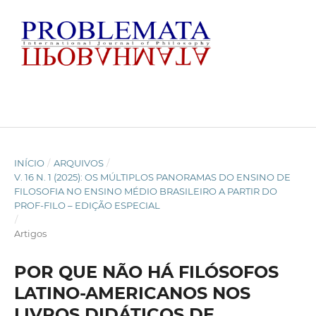
INÍCIO
/
ARQUIVOS
/
V. 16 N. 1 (2025): OS MÚLTIPLOS PANORAMAS DO ENSINO DE
FILOSOFIA NO ENSINO MÉDIO BRASILEIRO A PARTIR DO
PROF-FILO – EDIÇÃO ESPECIAL
/
Artigos
POR QUE NÃO HÁ FILÓSOFOS
LATINO-AMERICANOS NOS
LIVROS DIDÁTICOS DE