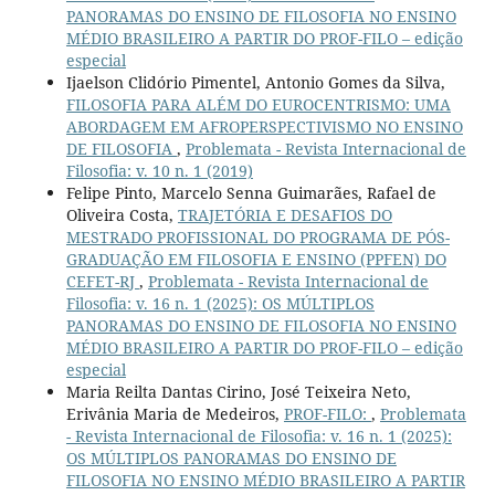
PANORAMAS DO ENSINO DE FILOSOFIA NO ENSINO
MÉDIO BRASILEIRO A PARTIR DO PROF-FILO – edição
especial
Ijaelson Clidório Pimentel, Antonio Gomes da Silva,
FILOSOFIA PARA ALÉM DO EUROCENTRISMO: UMA
ABORDAGEM EM AFROPERSPECTIVISMO NO ENSINO
DE FILOSOFIA
,
Problemata - Revista Internacional de
Filosofia: v. 10 n. 1 (2019)
Felipe Pinto, Marcelo Senna Guimarães, Rafael de
Oliveira Costa,
TRAJETÓRIA E DESAFIOS DO
MESTRADO PROFISSIONAL DO PROGRAMA DE PÓS-
GRADUAÇÃO EM FILOSOFIA E ENSINO (PPFEN) DO
CEFET-RJ
,
Problemata - Revista Internacional de
Filosofia: v. 16 n. 1 (2025): OS MÚLTIPLOS
PANORAMAS DO ENSINO DE FILOSOFIA NO ENSINO
MÉDIO BRASILEIRO A PARTIR DO PROF-FILO – edição
especial
Maria Reilta Dantas Cirino, José Teixeira Neto,
Erivânia Maria de Medeiros,
PROF-FILO:
,
Problemata
- Revista Internacional de Filosofia: v. 16 n. 1 (2025):
OS MÚLTIPLOS PANORAMAS DO ENSINO DE
FILOSOFIA NO ENSINO MÉDIO BRASILEIRO A PARTIR