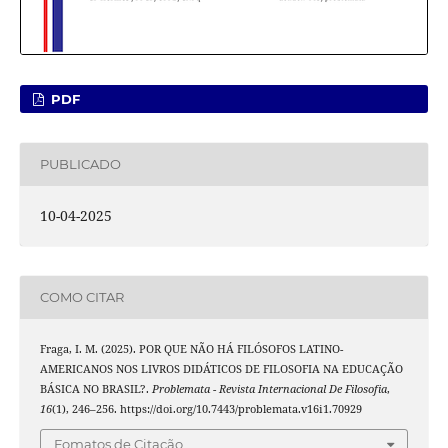
PDF
PUBLICADO
10-04-2025
COMO CITAR
Fraga, I. M. (2025). POR QUE NÃO HÁ FILÓSOFOS LATINO-
AMERICANOS NOS LIVROS DIDÁTICOS DE FILOSOFIA NA EDUCAÇÃO
BÁSICA NO BRASIL?.
Problemata - Revista Internacional De Filosofia
,
16
(1), 246–256. https://doi.org/10.7443/problemata.v16i1.70929
Fomatos de Citação