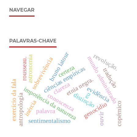
NAVEGAR
PALAVRAS-CHAVE
bruno latour
revolução.
astronomia
mundo administrado
sobrevivência
rousseau.
certeza
ciências empíricas
tradução
etnia negra.
exercício da fala
clareza
evidência
impotência da natureza
eu
distinção
conoscenza
antropologia
inércia
genocídio
copérnico
palavra
ouvir
sentimentalismo