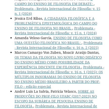
CAMPO DO ENSINO DE FILOSOFIA EM DEBATE:
,
Problemata - Revista Internacional de Filosofia: v. 15
n. 1 (2024)
Jéssica Erd Ribas,
A CIDADANIA FILOSÓFICA E A
PROBLEMÁTICA EPISTEMOLÓGICA DO CAMPO DO
ENSINO DE FILOSOFIA NO BRASIL
,
Problemata -
Revista Internacional de Filosofia: v. 15 n. 1 (2024)
Amanda Veloso Garcia,
ENSINO DE FILOSOFIA COMO
UMA QUESTÃO FILOSÓFICA NO BRASIL:
,
Problemata
- Revista Internacional de Filosofia: v. 16 n. 2 (2025)
Marcos Camargo Von Zuben, Moacir Araújo Dantas,
OS TEMAS DA FILOSOFIA NO NOVO LIVRO DIDÁTICO
DO ENSINO MÉDIO COMO POSSIBILIDADE DA
EXPERIÊNCIA DISCENTE EM FILOSOFIA
,
Problemata -
Revista Internacional de Filosofia: v. 16 n. 1 (2025): OS
MÚLTIPLOS PANORAMAS DO ENSINO DE FILOSOFIA
NO ENSINO MÉDIO BRASILEIRO A PARTIR DO PROF-
FILO – edição especial
André Luis La Salvia, Patrícia Velasco,
SOBRE AS
PRODUÇÕES DO PROF-FILO UFABC (2017-2023) NO
ESCOPO DA SUBÁREA DE PESQUISA ENSINO DE
FILOSOFIA
,
Problemata - Revista Internacional de