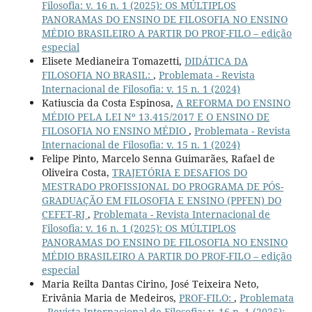
Filosofia: v. 16 n. 1 (2025): OS MÚLTIPLOS
PANORAMAS DO ENSINO DE FILOSOFIA NO ENSINO
MÉDIO BRASILEIRO A PARTIR DO PROF-FILO – edição
especial
Elisete Medianeira Tomazetti,
DIDÁTICA DA
FILOSOFIA NO BRASIL:
,
Problemata - Revista
Internacional de Filosofia: v. 15 n. 1 (2024)
Katiuscia da Costa Espinosa,
A REFORMA DO ENSINO
MÉDIO PELA LEI Nº 13.415/2017 E O ENSINO DE
FILOSOFIA NO ENSINO MÉDIO
,
Problemata - Revista
Internacional de Filosofia: v. 15 n. 1 (2024)
Felipe Pinto, Marcelo Senna Guimarães, Rafael de
Oliveira Costa,
TRAJETÓRIA E DESAFIOS DO
MESTRADO PROFISSIONAL DO PROGRAMA DE PÓS-
GRADUAÇÃO EM FILOSOFIA E ENSINO (PPFEN) DO
CEFET-RJ
,
Problemata - Revista Internacional de
Filosofia: v. 16 n. 1 (2025): OS MÚLTIPLOS
PANORAMAS DO ENSINO DE FILOSOFIA NO ENSINO
MÉDIO BRASILEIRO A PARTIR DO PROF-FILO – edição
especial
Maria Reilta Dantas Cirino, José Teixeira Neto,
Erivânia Maria de Medeiros,
PROF-FILO:
,
Problemata
- Revista Internacional de Filosofia: v. 16 n. 1 (2025):