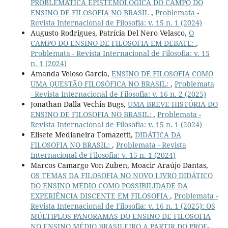
PROBLEMÁTICA EPISTEMOLÓGICA DO CAMPO DO
ENSINO DE FILOSOFIA NO BRASIL
,
Problemata -
Revista Internacional de Filosofia: v. 15 n. 1 (2024)
Augusto Rodrigues, Patrícia Del Nero Velasco,
O
CAMPO DO ENSINO DE FILOSOFIA EM DEBATE:
,
Problemata - Revista Internacional de Filosofia: v. 15
n. 1 (2024)
Amanda Veloso Garcia,
ENSINO DE FILOSOFIA COMO
UMA QUESTÃO FILOSÓFICA NO BRASIL:
,
Problemata
- Revista Internacional de Filosofia: v. 16 n. 2 (2025)
Jonathan Dalla Vechia Bugs,
UMA BREVE HISTÓRIA DO
ENSINO DE FILOSOFIA NO BRASIL:
,
Problemata -
Revista Internacional de Filosofia: v. 15 n. 1 (2024)
Elisete Medianeira Tomazetti,
DIDÁTICA DA
FILOSOFIA NO BRASIL:
,
Problemata - Revista
Internacional de Filosofia: v. 15 n. 1 (2024)
Marcos Camargo Von Zuben, Moacir Araújo Dantas,
OS TEMAS DA FILOSOFIA NO NOVO LIVRO DIDÁTICO
DO ENSINO MÉDIO COMO POSSIBILIDADE DA
EXPERIÊNCIA DISCENTE EM FILOSOFIA
,
Problemata -
Revista Internacional de Filosofia: v. 16 n. 1 (2025): OS
MÚLTIPLOS PANORAMAS DO ENSINO DE FILOSOFIA
NO ENSINO MÉDIO BRASILEIRO A PARTIR DO PROF-