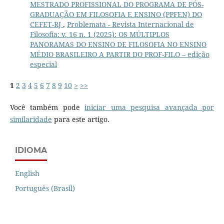
MESTRADO PROFISSIONAL DO PROGRAMA DE PÓS-
GRADUAÇÃO EM FILOSOFIA E ENSINO (PPFEN) DO
CEFET-RJ
,
Problemata - Revista Internacional de
Filosofia: v. 16 n. 1 (2025): OS MÚLTIPLOS
PANORAMAS DO ENSINO DE FILOSOFIA NO ENSINO
MÉDIO BRASILEIRO A PARTIR DO PROF-FILO – edição
especial
1
2
3
4
5
6
7
8
9
10
>
>>
Você também pode
iniciar uma pesquisa avançada por
similaridade
para este artigo.
IDIOMA
English
Português (Brasil)