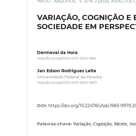
INÍCIO
/
ARQUIVOS
/
V. 20 N. 2 (2025): ASPECT
VARIAÇÃO, COGNIÇÃO E 
SOCIEDADE EM PERSPEC
Dermeval da Hora
https://orcid.org/0000-0001-9303-5664
Jan Edson Rodrigues Leite
Universidade Federal da Paraíba
https://orcid.org/0000-0001-9054-0673
DOI:
https://doi.org/10.22478/ufpb.1983-9979.
Variação, Cognição, Mente, S
Palavras-chave: