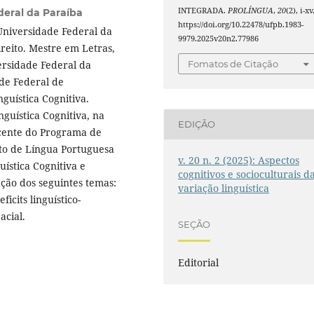
INTEGRADA.
PROLÍNGUA
,
20
(2), i-xv
deral da Paraíba
https://doi.org/10.22478/ufpb.1983-
 Universidade Federal da
9979.2025v20n2.77986
eito. Mestre em Letras,
Fomatos de Citação
ersidade Federal da
de Federal de
uística Cognitiva.
guística Cognitiva, na
EDIÇÃO
ocente do Programa de
to de Língua Portuguesa
v. 20 n. 2 (2025): Aspectos
ística Cognitiva e
cognitivos e socioculturais d
ção dos seguintes temas:
variação linguística
cits linguístico-
acial.
SEÇÃO
Editorial