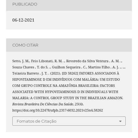
PUBLICADO
06-12-2021
COMO CITAR
Setto, J. M., Feio Libonati, R. M. ., Revoredo da Silva Ventura , A. M. .,
Souza Chaves , T. do S. ., Guilhon Sequeira , C., Martins Filho , A. J. ., …
Teixeira Barreto , J. T. . (2021). [ID 58262] FATORES ASSOCIADOS À
HIPOVITAMINOSE D EM INDIVÍDUOS COM MALÁRIA: UM ESTUDO
COM GRUPO CONTROLE NA AMAZÔNIA BRASILEIRA: FACTORS
ASSOCIATED WITH HYPOVITAMINOSIS D IN INDIVIDUALS WITH
MALARIA: A CONTROL GROUP STUDY IN THE BRAZILIAN AMAZON.
Revista Brasileira De Ciências Da Saúde
,
25
(4).
https://doi.org/10.22478/ufpb.2317-6032.2021v25n4.58262
Fomatos de Citação