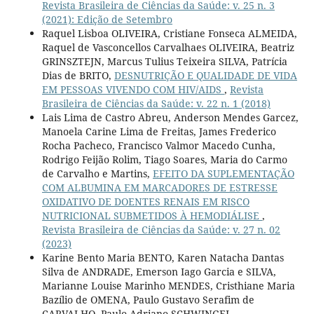
Revista Brasileira de Ciências da Saúde: v. 25 n. 3
(2021): Edição de Setembro
Raquel Lisboa OLIVEIRA, Cristiane Fonseca ALMEIDA,
Raquel de Vasconcellos Carvalhaes OLIVEIRA, Beatriz
GRINSZTEJN, Marcus Tulius Teixeira SILVA, Patrícia
Dias de BRITO,
DESNUTRIÇÃO E QUALIDADE DE VIDA
EM PESSOAS VIVENDO COM HIV/AIDS
,
Revista
Brasileira de Ciências da Saúde: v. 22 n. 1 (2018)
Lais Lima de Castro Abreu, Anderson Mendes Garcez,
Manoela Carine Lima de Freitas, James Frederico
Rocha Pacheco, Francisco Valmor Macedo Cunha,
Rodrigo Feijão Rolim, Tiago Soares, Maria do Carmo
de Carvalho e Martins,
EFEITO DA SUPLEMENTAÇÃO
COM ALBUMINA EM MARCADORES DE ESTRESSE
OXIDATIVO DE DOENTES RENAIS EM RISCO
NUTRICIONAL SUBMETIDOS À HEMODIÁLISE
,
Revista Brasileira de Ciências da Saúde: v. 27 n. 02
(2023)
Karine Bento Maria BENTO, Karen Natacha Dantas
Silva de ANDRADE, Emerson Iago Garcia e SILVA,
Marianne Louise Marinho MENDES, Cristhiane Maria
Bazílio de OMENA, Paulo Gustavo Serafim de
CARVALHO, Paulo Adriano SCHWINGEL,