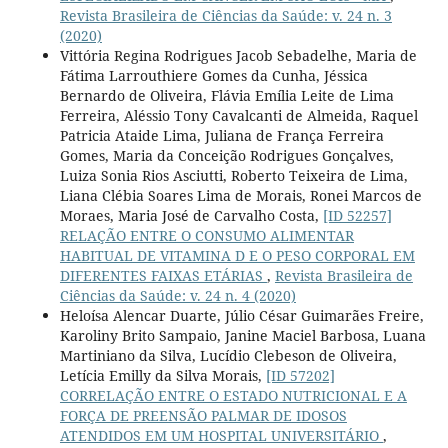
Revista Brasileira de Ciências da Saúde: v. 24 n. 3
(2020)
Vittória Regina Rodrigues Jacob Sebadelhe, Maria de
Fátima Larrouthiere Gomes da Cunha, Jéssica
Bernardo de Oliveira, Flávia Emília Leite de Lima
Ferreira, Aléssio Tony Cavalcanti de Almeida, Raquel
Patricia Ataide Lima, Juliana de França Ferreira
Gomes, Maria da Conceição Rodrigues Gonçalves,
Luiza Sonia Rios Asciutti, Roberto Teixeira de Lima,
Liana Clébia Soares Lima de Morais, Ronei Marcos de
Moraes, Maria José de Carvalho Costa,
[ID 52257]
RELAÇÃO ENTRE O CONSUMO ALIMENTAR
HABITUAL DE VITAMINA D E O PESO CORPORAL EM
DIFERENTES FAIXAS ETÁRIAS
,
Revista Brasileira de
Ciências da Saúde: v. 24 n. 4 (2020)
Heloísa Alencar Duarte, Júlio César Guimarães Freire,
Karoliny Brito Sampaio, Janine Maciel Barbosa, Luana
Martiniano da Silva, Lucídio Clebeson de Oliveira,
Letícia Emilly da Silva Morais,
[ID 57202]
CORRELAÇÃO ENTRE O ESTADO NUTRICIONAL E A
FORÇA DE PREENSÃO PALMAR DE IDOSOS
ATENDIDOS EM UM HOSPITAL UNIVERSITÁRIO
,