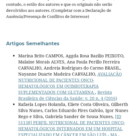
contudo, o estilo dos autores e que os originais não serão
devolvidos aos autores. (Completar com a Declaração de
Ausência/Presença de Conflitos de Interesse)
Artigos Semelhantes
Marina Brito CAMPOS, Aggda Rosa Bazilio PEIXOTO,
Malaine Morais ALVES, Ana Paula Perillo Ferreira
CARVALHO, Andreia Rodrigues do Carmo BRASIL,
Nayanne Duarte Madeira CARVALHO,
AVALIAÇÃO
NUTRICIONAL DE PACIENTES ONCO-
HEMATOLÓGICOS EM QUIMIOTERAPIA
SUPLEMENTADOS COM GLUTAMINA
,
Revista
Brasileira de Ciências da Saúde: v. 20 n. 4 (2016)
Rafaela Lopes Holanda, Eliete Costa Oliveira, Gilberth
Silva Nunes, Carlos Eduardo Pires Galvão, Igor Nunes
Rego e Silva, Gabriela Sander de Sousa Nunes,
[ID
51138] PERFIL NUTRICIONAL DE PACIENTES ONCO-
HEMATOLÓGICOS INTERNADOS EM UM HOSPITAL
ESPECIALIZADO EM CÂNCER EM SÃO LUÍS - MA
,