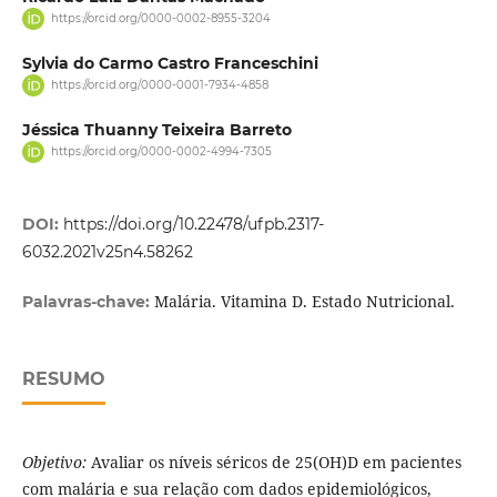
https://orcid.org/0000-0002-8955-3204
Sylvia do Carmo Castro Franceschini
https://orcid.org/0000-0001-7934-4858
Jéssica Thuanny Teixeira Barreto
https://orcid.org/0000-0002-4994-7305
DOI:
https://doi.org/10.22478/ufpb.2317-
6032.2021v25n4.58262
Malária. Vitamina D. Estado Nutricional.
Palavras-chave:
RESUMO
Objetivo:
Avaliar os níveis séricos de 25(OH)D em pacientes
com malária e sua relação com dados epidemiológicos,