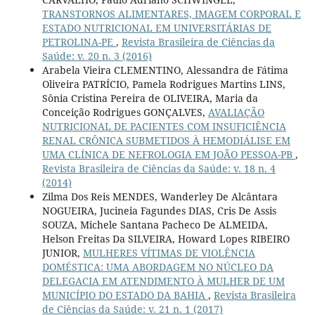
TRANSTORNOS ALIMENTARES, IMAGEM CORPORAL E
ESTADO NUTRICIONAL EM UNIVERSITÁRIAS DE
PETROLINA-PE
,
Revista Brasileira de Ciências da
Saúde: v. 20 n. 3 (2016)
Arabela Vieira CLEMENTINO, Alessandra de Fátima
Oliveira PATRÍCIO, Pamela Rodrigues Martins LINS,
Sônia Cristina Pereira de OLIVEIRA, Maria da
Conceição Rodrigues GONÇALVES,
AVALIAÇÃO
NUTRICIONAL DE PACIENTES COM INSUFICIÊNCIA
RENAL CRÔNICA SUBMETIDOS À HEMODIÁLISE EM
UMA CLÍNICA DE NEFROLOGIA EM JOÃO PESSOA-PB
,
Revista Brasileira de Ciências da Saúde: v. 18 n. 4
(2014)
Zilma Dos Reis MENDES, Wanderley De Alcântara
NOGUEIRA, Jucineia Fagundes DIAS, Cris De Assis
SOUZA, Michele Santana Pacheco De ALMEIDA,
Helson Freitas Da SILVEIRA, Howard Lopes RIBEIRO
JUNIOR,
MULHERES VÍTIMAS DE VIOLÊNCIA
DOMÉSTICA: UMA ABORDAGEM NO NÚCLEO DA
DELEGACIA EM ATENDIMENTO À MULHER DE UM
MUNICÍPIO DO ESTADO DA BAHIA
,
Revista Brasileira
de Ciências da Saúde: v. 21 n. 1 (2017)