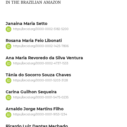
IN THE BRAZILIAN AMAZON
Janaina Maria Setto
https://orcid.org/0000-0002-5182-5200
Rosana Maria Feio Libonati
https://orcid.org/0000-0002-1425-7806
Ana Maria Revoredo da Silva Ventura
https://orcid.org/0000-0002-4737-1533
Tânia do Socorro Souza Chaves
https://orcid.org/0000-0001-5203-3128
Carina Guilhon Sequeira
https://orcid.org/0000-0001-5475-0235
Arnaldo Jorge Martins Filho
https://orcid.org/0000-0001-9153-1234
Ricardo Luiz Dantas Machado