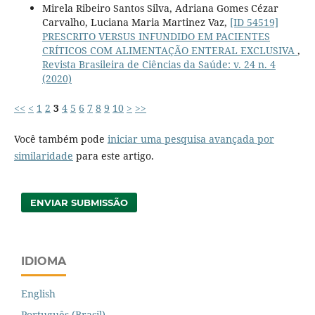
Mirela Ribeiro Santos Silva, Adriana Gomes Cézar
Carvalho, Luciana Maria Martinez Vaz,
[ID 54519]
PRESCRITO VERSUS INFUNDIDO EM PACIENTES
CRÍTICOS COM ALIMENTAÇÃO ENTERAL EXCLUSIVA
,
Revista Brasileira de Ciências da Saúde: v. 24 n. 4
(2020)
<<
<
1
2
3
4
5
6
7
8
9
10
>
>>
Você também pode
iniciar uma pesquisa avançada por
similaridade
para este artigo.
ENVIAR SUBMISSÃO
IDIOMA
English
Português (Brasil)