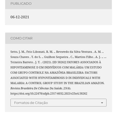
PUBLICADO
06-12-2021
COMO CITAR
Setto, J. M., Feio Libonati, R. M. ., Revoredo da Silva Ventura , A. M. .,
Souza Chaves , T. do S. ., Guilhon Sequeira , C., Martins Filho , A. J. ., …
Teixeira Barreto , J. T. . (2021). [ID 58262] FATORES ASSOCIADOS À
HIPOVITAMINOSE D EM INDIVÍDUOS COM MALÁRIA: UM ESTUDO
COM GRUPO CONTROLE NA AMAZÔNIA BRASILEIRA: FACTORS
ASSOCIATED WITH HYPOVITAMINOSIS D IN INDIVIDUALS WITH
MALARIA: A CONTROL GROUP STUDY IN THE BRAZILIAN AMAZON.
Revista Brasileira De Ciências Da Saúde
,
25
(4).
https://doi.org/10.22478/ufpb.2317-6032.2021v25n4.58262
Fomatos de Citação