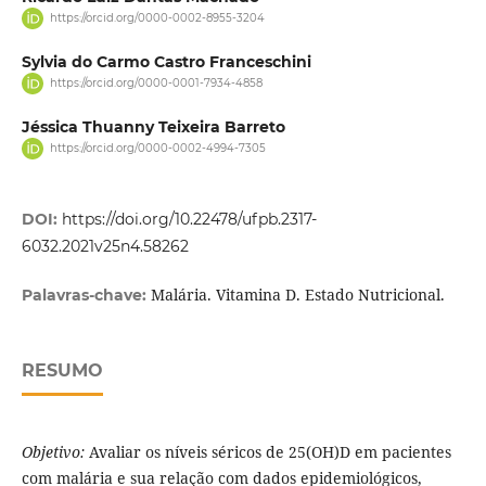
https://orcid.org/0000-0002-8955-3204
Sylvia do Carmo Castro Franceschini
https://orcid.org/0000-0001-7934-4858
Jéssica Thuanny Teixeira Barreto
https://orcid.org/0000-0002-4994-7305
DOI:
https://doi.org/10.22478/ufpb.2317-
6032.2021v25n4.58262
Malária. Vitamina D. Estado Nutricional.
Palavras-chave:
RESUMO
Objetivo:
Avaliar os níveis séricos de 25(OH)D em pacientes
com malária e sua relação com dados epidemiológicos,