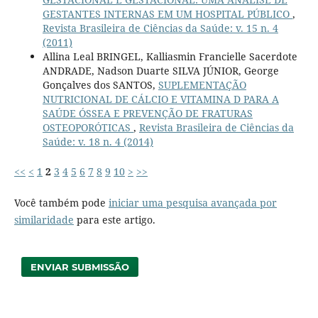
GESTANTES INTERNAS EM UM HOSPITAL PÚBLICO
,
Revista Brasileira de Ciências da Saúde: v. 15 n. 4
(2011)
Allina Leal BRINGEL, Kalliasmin Francielle Sacerdote
ANDRADE, Nadson Duarte SILVA JÚNIOR, George
Gonçalves dos SANTOS,
SUPLEMENTAÇÃO
NUTRICIONAL DE CÁLCIO E VITAMINA D PARA A
SAÚDE ÓSSEA E PREVENÇÃO DE FRATURAS
OSTEOPORÓTICAS
,
Revista Brasileira de Ciências da
Saúde: v. 18 n. 4 (2014)
<<
<
1
2
3
4
5
6
7
8
9
10
>
>>
Você também pode
iniciar uma pesquisa avançada por
similaridade
para este artigo.
ENVIAR SUBMISSÃO