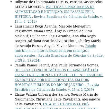
Jullyane de OliveiraMaia LEMOS, Patricia Vasconcelos
LEITÃO MOREIRA,
POLÍTICAS E PROGRAMAS DE
ALIMENTAÇÃO E NUTRIÇÃO: UM PASSEIO PELA
HISTÓRIA
,
Revista Brasileira de Ciências da Saúde: v.
17 n. 4 (2013)
Lauramaris Regis Aranha, Marcelo Meneghim,
Regismeire Viana Lima, Ângelo Esmael da Silva
Maklouf, Guilherme Regis Aranha, Ana Rita Regis
Borges, Adriana Beatriz Silveira Pinto, Shirley Maria
de Araújo Passos, Ângela Xavier Monteiro,
Estado
nutricional e fatores associados em crianças e
adolescentes
,
Revista Brasileira de Ciências da Saúde:
v. 28 n. 1 (2024)
Camila Ramos Berniz, Ana Paula Fernandes Gomes,
[ID 35673] O USO DE MÉTODOS DE AVALIAÇÃO DO
ESTADO NUTRICIONAL E CÁLCULO DE NECESSIDADE
ENERGÉTICA POR NUTRICIONISTAS EM DOIS
HOSPITAIS PÚBLICOS DO RIO DE JANEIRO.
,
Revista
Brasileira de Ciências da Saúde: v. 23 n. 2 (2019)
Elaine Valdna Oliveira dos Santos, Suênia Maria do
Nascimento, Christiane Leite Cavalcanti, Alessandro
Leite Cavalcanti,
ESTADO NUTRICIONAL PRÉ-
GESTACIONAL E GESTACIONAL: UMA ANÁLISE DE