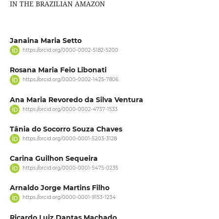
IN THE BRAZILIAN AMAZON
Janaina Maria Setto
https://orcid.org/0000-0002-5182-5200
Rosana Maria Feio Libonati
https://orcid.org/0000-0002-1425-7806
Ana Maria Revoredo da Silva Ventura
https://orcid.org/0000-0002-4737-1533
Tânia do Socorro Souza Chaves
https://orcid.org/0000-0001-5203-3128
Carina Guilhon Sequeira
https://orcid.org/0000-0001-5475-0235
Arnaldo Jorge Martins Filho
https://orcid.org/0000-0001-9153-1234
Ricardo Luiz Dantas Machado