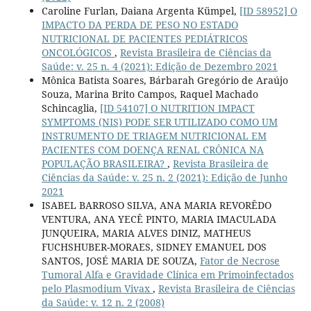
Caroline Furlan, Daiana Argenta Kümpel,
[ID 58952] O
IMPACTO DA PERDA DE PESO NO ESTADO
NUTRICIONAL DE PACIENTES PEDIÁTRICOS
ONCOLÓGICOS
,
Revista Brasileira de Ciências da
Saúde: v. 25 n. 4 (2021): Edição de Dezembro 2021
Mônica Batista Soares, Bárbarah Gregório de Araújo
Souza, Marina Brito Campos, Raquel Machado
Schincaglia,
[ID 54107] O NUTRITION IMPACT
SYMPTOMS (NIS) PODE SER UTILIZADO COMO UM
INSTRUMENTO DE TRIAGEM NUTRICIONAL EM
PACIENTES COM DOENÇA RENAL CRÔNICA NA
POPULAÇÃO BRASILEIRA?
,
Revista Brasileira de
Ciências da Saúde: v. 25 n. 2 (2021): Edição de Junho
2021
ISABEL BARROSO SILVA, ANA MARIA REVORÊDO
VENTURA, ANA YECÊ PINTO, MARIA IMACULADA
JUNQUEIRA, MARIA ALVES DINIZ, MATHEUS
FUCHSHUBER-MORAES, SIDNEY EMANUEL DOS
SANTOS, JOSÉ MARIA DE SOUZA,
Fator de Necrose
Tumoral Alfa e Gravidade Clínica em Primoinfectados
pelo Plasmodium Vivax
,
Revista Brasileira de Ciências
da Saúde: v. 12 n. 2 (2008)